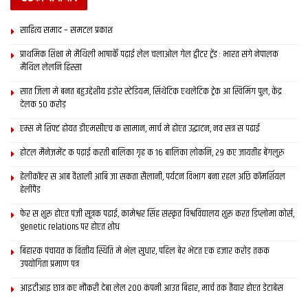
साहित्य समाद – समटल प्रकाश
प्राथमिक शि‍क्षा मे मैथि‍ली भाषाकेँ पढ़ाई लेल चलाओल गेल ट्वीटर ट्रेंड : भारत संगे नेपालक
मैथिल लेलनि हिस्सा
सात जिला मे बनत बहुउद्देशीय इंडोर स्‍टेडि‍यम, सिंथेटिक एथलेटिक ट्रेक आ स्विमिंग पुल, केंद्र
देलक 50 करोड़
एम्स मे शिफ्ट होयत डीएमसीएच क सामान, मार्च मे होएत उद्घाटन, नव सत्र स पढाई
होटल मैनेजमेंट क पढ़ाई करती बालिका गृह क 16 बालिका लोकनि, 29 कए जायतीह बेंगलुरु
हेलीकॉप्टर स आब वैशाली आबि जा सकता सैलानी, पर्यटन विभाग बना रहल अछि कॉमर्शियल
हेलीपैड
फेर स शुरू होएत पंजी सूत्रक पढाई, कामेश्वर सिंह संस्कृत विश्वविद्यालय शुरू करत डिप्लोमा कोर्स,
genetic relations पर होएत शोध
बिहारक पंचायत क वित्‍तीय स्थिति मे भेल सुधार, पहिल बेर भेटत एक हजार करोड़ तकक
उपयोगिता प्रमाण पत्र
आइटीआइ छात्र कए नौकरी देबा लेल 200 कंपनी आउत बिहार, मार्च तक तैयार होएत डेटाबेस