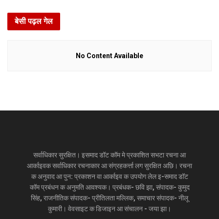
बेसी पढ़ल गेल
No Content Available
सर्वाधिकार सुरक्षित। इसमाद डॉट कॉम मे प्रकाशित सभटा रचना आ
आर्काइवक सर्वाधिकार रचनाकार आ संग्रहकर्त्ता लग सुरक्षित अछि। रचना
क अनुवाद आ पुन: प्रकाशन वा आर्काइव क उपयोग लेल इ-समाद डॉट
कॉम प्रबंधन क अनुमति आवश्यक। प्रबंधक- छवि झा, संपादक- कुमुद
सिंह, राजनीतिक संपादक- प्रीतिलता मल्लिक, समाचार संपादक- नीलू
कुमारी। वेवसाइट क डिजाइन आ संचालन - जया झा।