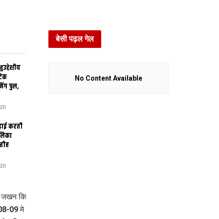
बेसी पढ़ल गेल
उद्देशीय
ेटिक
No Content Available
िंग पुल,
20
ढ़ाई करती
ालिका
तीह
20
ि, जखन कि
08-09 मे