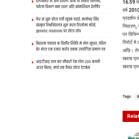
हेलीकॉप्टर स आब वैशाली आबि जा सकता सैलानी,
16.59 फी
पर्यटन विभाग बना रहल अछि कॉमर्शियल हेलीपैड
वर्ष 201
प्रदर्शन
फेर स शुरू होएत पंजी सूत्रक पढाई, कामेश्वर सिंह
संस्कृत विश्वविद्यालय शुरू करत डिप्लोमा कोर्स,
निवारण, स
genetic relations पर होएत शोध
पर विभिन
रिपोर्ट म
बिहारक पंचायत क वित्‍तीय स्थिति मे भेल सुधार, पहिल
बेर भेटत एक हजार करोड़ तकक उपयोगिता प्रमाण पत्र
अछि। ते
खराब प्र
आइटीआइ छात्र कए नौकरी देबा लेल 200 कंपनी
खराब प्र
आउत बिहार, मार्च तक तैयार होएत डेटाबेस
Tags:
B
Rela