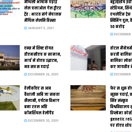
मैथि‍ली भाषाकेँ पढ़ाई
बहुउद्देशीय इंड
लेल चलाओल गेल ट्वीटर
स्‍टेडि‍यम, सिं
ट्रेंड : भारत संगे नेपालक
एथलेटिक ट्रे
मैथिल लेलनि हिस्सा
स्विमिंग पुल, क
50 करोड़
JANUARY 5, 2021
DECEMBER 2
एम्स मे शिफ्ट होयत
होटल मैनेजमे
डीएमसीएच क सामान,
करती बालिका
मार्च मे होएत उद्घाटन,
बालिका लोकन
नव सत्र स पढाई
कए जायतीह बे
DECEMBER 26, 2020
DECEMBER 2
हेलीकॉप्टर स आब
फेर स शुरू हो
वैशाली आबि जा सकता
सूत्रक पढाई, क
सैलानी, पर्यटन विभाग
सिंह संस्कृत
बना रहल अछि
विश्वविद्यालय
कॉमर्शियल हेलीपैड
डिप्लोमा कोर्स
genetic rel
DECEMBER 20, 2020
पर होएत शोध