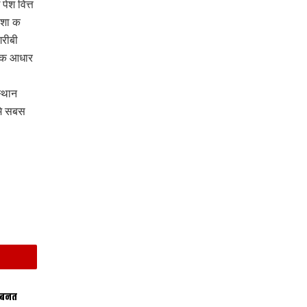
ेश वित्त
िशा क
गरीबी
ाज क आधार
स्थान
मे सबस
 बनत