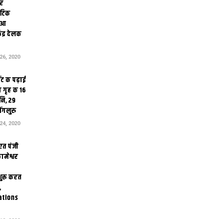
ोर
थेटिक
क आ
ेंद्र देलक
6, 2020
ंट क पढ़ाई
 गृह क 16
ि, 29
ंगलुरु
4, 2020
एत पंजी
ामेश्वर
 शुरू करत
,
ations