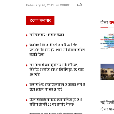
A
February 26, 2011
in
समाचार
A
टटका समाचार
दोसर
सम
साहित्य समाद – समटल प्रकाश
प्राथमिक शि‍क्षा मे मैथि‍ली भाषाकेँ पढ़ाई लेल
चलाओल गेल ट्वीटर ट्रेंड : भारत संगे नेपालक मैथिल
लेलनि हिस्सा
सात जिला मे बनत बहुउद्देशीय इंडोर स्‍टेडि‍यम,
सिंथेटिक एथलेटिक ट्रेक आ स्विमिंग पुल, केंद्र देलक
50 करोड़
एम्स मे शिफ्ट होयत डीएमसीएच क सामान, मार्च मे
होएत उद्घाटन, नव सत्र स पढाई
होटल मैनेजमेंट क पढ़ाई करती बालिका गृह क 16
नई दिल्ल
बालिका लोकनि, 29 कए जायतीह बेंगलुरु
दोसर पाय