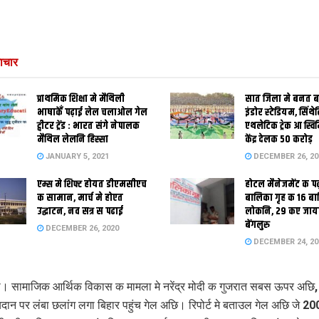
ाचार
प्राथमिक शि‍क्षा मे मैथि‍ली
सात जिला मे बनत बहु
भाषाकेँ पढ़ाई लेल चलाओल गेल
इंडोर स्‍टेडि‍यम, सिंथ
ट्वीटर ट्रेंड : भारत संगे नेपालक
एथलेटिक ट्रेक आ स्विम
मैथिल लेलनि हिस्सा
केंद्र देलक 50 करोड़
JANUARY 5, 2021
DECEMBER 26, 20
एम्स मे शिफ्ट होयत डीएमसीएच
होटल मैनेजमेंट क प
क सामान, मार्च मे होएत
बालिका गृह क 16 ब
उद्घाटन, नव सत्र स पढाई
लोकनि, 29 कए जाय
बेंगलुरु
DECEMBER 26, 2020
DECEMBER 24, 20
ी। सामाजिक आर्थिक विकास क मामला मे नरेंद्र मोदी क गुजरात सबस ऊपर अछ
दान पर लंबा छलांग लगा बिहार पहुंच गेल अछि। रिपोर्ट मे बताउल गेल अछि जे 20