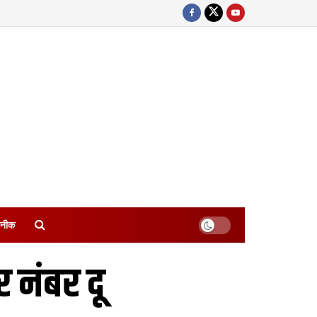
नीक
 नंबर दू