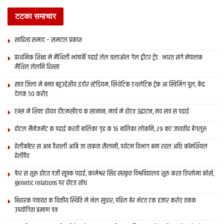
टटका समाचार
साहित्य समाद – समटल प्रकाश
प्राथमिक शि‍क्षा मे मैथि‍ली भाषाकेँ पढ़ाई लेल चलाओल गेल ट्वीटर ट्रेंड : भारत संगे नेपालक
मैथिल लेलनि हिस्सा
सात जिला मे बनत बहुउद्देशीय इंडोर स्‍टेडि‍यम, सिंथेटिक एथलेटिक ट्रेक आ स्विमिंग पुल, केंद्र
देलक 50 करोड़
एम्स मे शिफ्ट होयत डीएमसीएच क सामान, मार्च मे होएत उद्घाटन, नव सत्र स पढाई
होटल मैनेजमेंट क पढ़ाई करती बालिका गृह क 16 बालिका लोकनि, 29 कए जायतीह बेंगलुरु
हेलीकॉप्टर स आब वैशाली आबि जा सकता सैलानी, पर्यटन विभाग बना रहल अछि कॉमर्शियल
हेलीपैड
फेर स शुरू होएत पंजी सूत्रक पढाई, कामेश्वर सिंह संस्कृत विश्वविद्यालय शुरू करत डिप्लोमा कोर्स,
genetic relations पर होएत शोध
बिहारक पंचायत क वित्‍तीय स्थिति मे भेल सुधार, पहिल बेर भेटत एक हजार करोड़ तकक
उपयोगिता प्रमाण पत्र