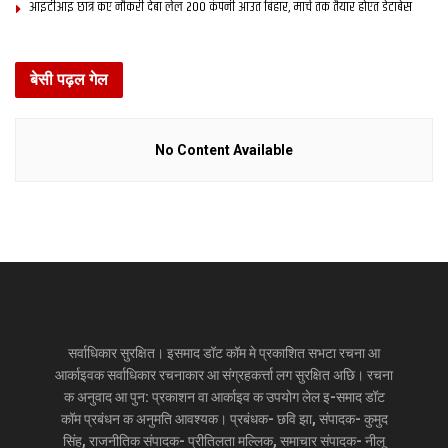
आइटीआइ छात्र कए नौकरी देबा लेल 200 कंपनी आउत बिहार, मार्च तक तैयार होएत डेटाबेस
बेसी पढ़ल गेल
No Content Available
सर्वाधिकार सुरक्षित। इसमाद डॉट कॉम मे प्रकाशित सभटा रचना आ
आर्काइवक सर्वाधिकार रचनाकार आ संग्रहकर्त्ता लग सुरक्षित अछि। रचना
क अनुवाद आ पुन: प्रकाशन वा आर्काइव क उपयोग लेल इ-समाद डॉट
कॉम प्रबंधन क अनुमति आवश्यक। प्रबंधक- छवि झा, संपादक- कुमुद
सिंह, राजनीतिक संपादक- प्रीतिलता मल्लिक, समाचार संपादक- नीलू