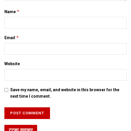
विस्तार स सुनौताह। ओ कहला जे हुनकर पिता बिहार स संबंध रखैत छलाह,
ताहि लेल हुनका बिहार स विशेष लगाव अछि।
*
Name
Tags:
Bihar
Obama
supar30
*
Email
Website
Save my name, email, and website in this browser for the
next time I comment.
टटका समाचार