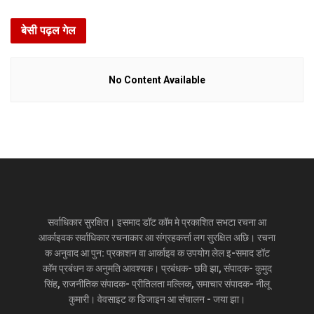
बेसी पढ़ल गेल
No Content Available
सर्वाधिकार सुरक्षित। इसमाद डॉट कॉम मे प्रकाशित सभटा रचना आ
आर्काइवक सर्वाधिकार रचनाकार आ संग्रहकर्त्ता लग सुरक्षित अछि। रचना
क अनुवाद आ पुन: प्रकाशन वा आर्काइव क उपयोग लेल इ-समाद डॉट
कॉम प्रबंधन क अनुमति आवश्यक। प्रबंधक- छवि झा, संपादक- कुमुद
सिंह, राजनीतिक संपादक- प्रीतिलता मल्लिक, समाचार संपादक- नीलू
कुमारी। वेवसाइट क डिजाइन आ संचालन - जया झा।