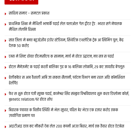
साहित्य समाद – समटल प्रकाश
प्राथमिक शि‍क्षा मे मैथि‍ली भाषाकेँ पढ़ाई लेल चलाओल गेल ट्वीटर ट्रेंड : भारत संगे नेपालक
मैथिल लेलनि हिस्सा
सात जिला मे बनत बहुउद्देशीय इंडोर स्‍टेडि‍यम, सिंथेटिक एथलेटिक ट्रेक आ स्विमिंग पुल, केंद्र
देलक 50 करोड़
एम्स मे शिफ्ट होयत डीएमसीएच क सामान, मार्च मे होएत उद्घाटन, नव सत्र स पढाई
होटल मैनेजमेंट क पढ़ाई करती बालिका गृह क 16 बालिका लोकनि, 29 कए जायतीह बेंगलुरु
हेलीकॉप्टर स आब वैशाली आबि जा सकता सैलानी, पर्यटन विभाग बना रहल अछि कॉमर्शियल
हेलीपैड
फेर स शुरू होएत पंजी सूत्रक पढाई, कामेश्वर सिंह संस्कृत विश्वविद्यालय शुरू करत डिप्लोमा कोर्स,
genetic relations पर होएत शोध
बिहारक पंचायत क वित्‍तीय स्थिति मे भेल सुधार, पहिल बेर भेटत एक हजार करोड़ तकक
उपयोगिता प्रमाण पत्र
आइटीआइ छात्र कए नौकरी देबा लेल 200 कंपनी आउत बिहार, मार्च तक तैयार होएत डेटाबेस