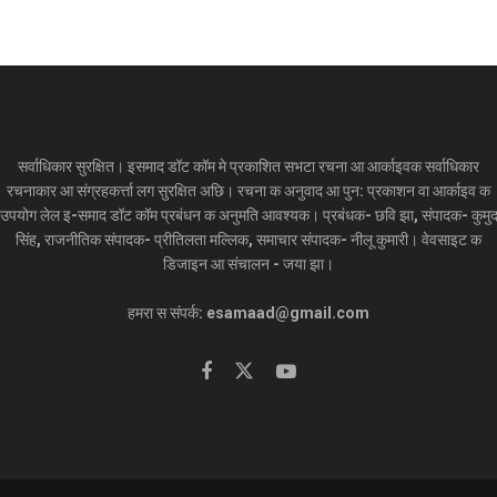
सर्वाधिकार सुरक्षित। इसमाद डॉट कॉम मे प्रकाशित सभटा रचना आ आर्काइवक सर्वाधिकार
रचनाकार आ संग्रहकर्त्ता लग सुरक्षित अछि। रचना क अनुवाद आ पुन: प्रकाशन वा आर्काइव क
उपयोग लेल इ-समाद डॉट कॉम प्रबंधन क अनुमति आवश्यक। प्रबंधक- छवि झा, संपादक- कुमु
सिंह, राजनीतिक संपादक- प्रीतिलता मल्लिक, समाचार संपादक- नीलू कुमारी। वेवसाइट क
डिजाइन आ संचालन - जया झा।
हमरा स संपर्क: esamaad@gmail.com