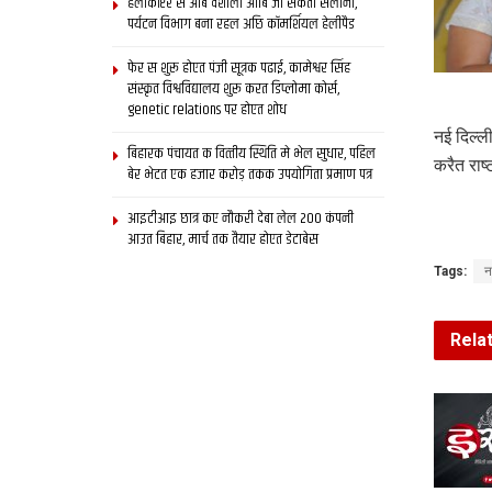
हेलीकॉप्टर स आब वैशाली आबि जा सकता सैलानी,
पर्यटन विभाग बना रहल अछि कॉमर्शियल हेलीपैड
फेर स शुरू होएत पंजी सूत्रक पढाई, कामेश्वर सिंह
संस्कृत विश्वविद्यालय शुरू करत डिप्लोमा कोर्स,
genetic relations पर होएत शोध
नई दिल्ली
बिहारक पंचायत क वित्‍तीय स्थिति मे भेल सुधार, पहिल
करैत राष्
बेर भेटत एक हजार करोड़ तकक उपयोगिता प्रमाण पत्र
आइटीआइ छात्र कए नौकरी देबा लेल 200 कंपनी
आउत बिहार, मार्च तक तैयार होएत डेटाबेस
Tags:
न
Rela