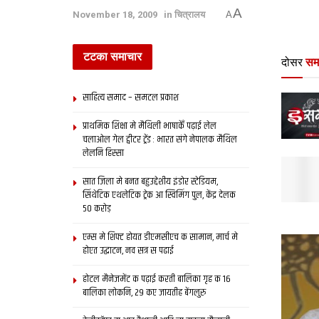
A
November 18, 2009
in
चित्रालय
A
टटका समाचार
दोसर
सम
साहित्य समाद – समटल प्रकाश
प्राथमिक शि‍क्षा मे मैथि‍ली भाषाकेँ पढ़ाई लेल
चलाओल गेल ट्वीटर ट्रेंड : भारत संगे नेपालक मैथिल
लेलनि हिस्सा
सात जिला मे बनत बहुउद्देशीय इंडोर स्‍टेडि‍यम,
सिंथेटिक एथलेटिक ट्रेक आ स्विमिंग पुल, केंद्र देलक
50 करोड़
एम्स मे शिफ्ट होयत डीएमसीएच क सामान, मार्च मे
होएत उद्घाटन, नव सत्र स पढाई
होटल मैनेजमेंट क पढ़ाई करती बालिका गृह क 16
बालिका लोकनि, 29 कए जायतीह बेंगलुरु