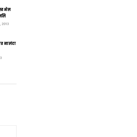
स्त भेल
ंजलि
 2013
एत नालंदा
13