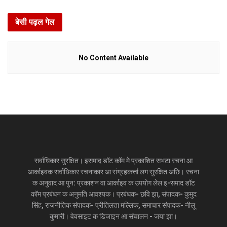
बेसी पढ़ल गेल
No Content Available
सर्वाधिकार सुरक्षित। इसमाद डॉट कॉम मे प्रकाशित सभटा रचना आ
आर्काइवक सर्वाधिकार रचनाकार आ संग्रहकर्त्ता लग सुरक्षित अछि। रचना
क अनुवाद आ पुन: प्रकाशन वा आर्काइव क उपयोग लेल इ-समाद डॉट
कॉम प्रबंधन क अनुमति आवश्यक। प्रबंधक- छवि झा, संपादक- कुमुद
सिंह, राजनीतिक संपादक- प्रीतिलता मल्लिक, समाचार संपादक- नीलू
कुमारी। वेवसाइट क डिजाइन आ संचालन - जया झा।