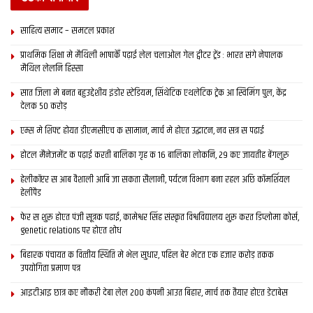
साहित्य समाद – समटल प्रकाश
प्राथमिक शि‍क्षा मे मैथि‍ली भाषाकेँ पढ़ाई लेल चलाओल गेल ट्वीटर ट्रेंड : भारत संगे नेपालक
मैथिल लेलनि हिस्सा
सात जिला मे बनत बहुउद्देशीय इंडोर स्‍टेडि‍यम, सिंथेटिक एथलेटिक ट्रेक आ स्विमिंग पुल, केंद्र
देलक 50 करोड़
एम्स मे शिफ्ट होयत डीएमसीएच क सामान, मार्च मे होएत उद्घाटन, नव सत्र स पढाई
होटल मैनेजमेंट क पढ़ाई करती बालिका गृह क 16 बालिका लोकनि, 29 कए जायतीह बेंगलुरु
हेलीकॉप्टर स आब वैशाली आबि जा सकता सैलानी, पर्यटन विभाग बना रहल अछि कॉमर्शियल
हेलीपैड
फेर स शुरू होएत पंजी सूत्रक पढाई, कामेश्वर सिंह संस्कृत विश्वविद्यालय शुरू करत डिप्लोमा कोर्स,
genetic relations पर होएत शोध
बिहारक पंचायत क वित्‍तीय स्थिति मे भेल सुधार, पहिल बेर भेटत एक हजार करोड़ तकक
उपयोगिता प्रमाण पत्र
आइटीआइ छात्र कए नौकरी देबा लेल 200 कंपनी आउत बिहार, मार्च तक तैयार होएत डेटाबेस