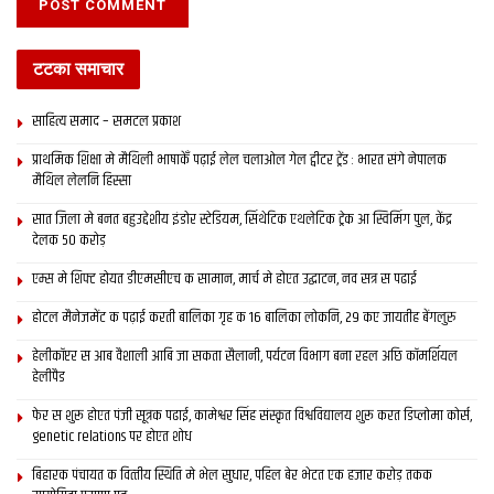
टटका समाचार
साहित्य समाद – समटल प्रकाश
प्राथमिक शि‍क्षा मे मैथि‍ली भाषाकेँ पढ़ाई लेल चलाओल गेल ट्वीटर ट्रेंड : भारत संगे नेपालक
मैथिल लेलनि हिस्सा
सात जिला मे बनत बहुउद्देशीय इंडोर स्‍टेडि‍यम, सिंथेटिक एथलेटिक ट्रेक आ स्विमिंग पुल, केंद्र
देलक 50 करोड़
एम्स मे शिफ्ट होयत डीएमसीएच क सामान, मार्च मे होएत उद्घाटन, नव सत्र स पढाई
होटल मैनेजमेंट क पढ़ाई करती बालिका गृह क 16 बालिका लोकनि, 29 कए जायतीह बेंगलुरु
हेलीकॉप्टर स आब वैशाली आबि जा सकता सैलानी, पर्यटन विभाग बना रहल अछि कॉमर्शियल
हेलीपैड
फेर स शुरू होएत पंजी सूत्रक पढाई, कामेश्वर सिंह संस्कृत विश्वविद्यालय शुरू करत डिप्लोमा कोर्स,
genetic relations पर होएत शोध
बिहारक पंचायत क वित्‍तीय स्थिति मे भेल सुधार, पहिल बेर भेटत एक हजार करोड़ तकक