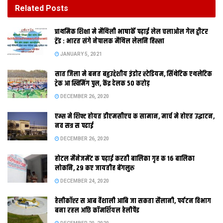
DECEMBER 26, 2020
Related
Posts
होटल मैनेजमेंट क पढ़ाई करती बालिका गृह क 16 बालिका
प्राथमिक शि‍क्षा मे मैथि‍ली भाषाकेँ पढ़ाई लेल चलाओल गेल ट्वीटर
लोकनि, 29 कए जायतीह बेंगलुरु
ट्रेंड : भारत संगे नेपालक मैथिल लेलनि हिस्सा
DECEMBER 24, 2020
JANUARY 5, 2021
सात जिला मे बनत बहुउद्देशीय इंडोर स्‍टेडि‍यम, सिंथेटिक एथलेटिक
ट्रेक आ स्विमिंग पुल, केंद्र देलक 50 करोड़
DECEMBER 26, 2020
एम्स मे शिफ्ट होयत डीएमसीएच क सामान, मार्च मे होएत उद्घाटन,
नई दि‍ल्‍ली । मैथि‍ली साहि‍त्‍यकार सोमदेव कए एहि‍ साल
नव सत्र स पढाई
DECEMBER 26, 2020
होटल मैनेजमेंट क पढ़ाई करती बालिका गृह क 16 बालिका
लोकनि, 29 कए जायतीह बेंगलुरु
क प्रबोध साहित्य सम्मान देबाक फैसला कैल गेल अछि‍। मैथिली क प्रमुख
DECEMBER 24, 2020
स्तंभ रहल कोलकाता विश्वविद्यालय क पूर्व प्राध्यापक प्रो. प्रबोध नारायण
हेलीकॉप्टर स आब वैशाली आबि जा सकता सैलानी, पर्यटन विभाग
सिंह क स्मृति मे स्वस्ति फाउंडेशन क दिस स देल जाइवाला एहि पुरस्कार क
बना रहल अछि कॉमर्शियल हेलीपैड
तहत लेखक कए एक लाख टका नकद आ प्रतीक चिह्न प्रदान कैल जाइज