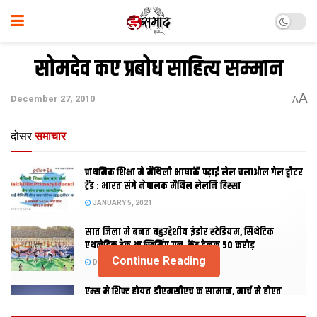
सोमदेव कए प्रबोध साहित्य सम्मान
A
December 27, 2010
A
दोसर
समाचार
प्राथमिक शि‍क्षा मे मैथि‍ली भाषाकेँ पढ़ाई लेल चलाओल गेल ट्वीटर
ट्रेंड : भारत संगे नेपालक मैथिल लेलनि हिस्सा
JANUARY 5, 2021
सात जिला मे बनत बहुउद्देशीय इंडोर स्‍टेडि‍यम, सिंथेटिक
एथलेटिक ट्रेक आ स्विमिंग पुल, केंद्र देलक 50 करोड़
Continue Reading
DECEMBER 26, 2020
एम्स मे शिफ्ट होयत डीएमसीएच क सामान, मार्च मे होएत
उद्घाटन, नव सत्र स पढाई