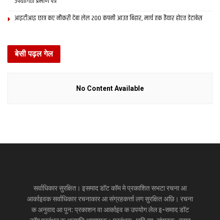
उपयोगिता प्रमाण पत्र
आइटीआइ छात्र कए नौकरी देबा लेल 200 कंपनी आउत बिहार, मार्च तक तैयार होएत डेटाबेस
बेसी पढ़ल गेल
No Content Available
सर्वाधिकार सुरक्षित। इसमाद डॉट कॉम मे प्रकाशित सभटा रचना आ
आर्काइवक सर्वाधिकार रचनाकार आ संग्रहकर्त्ता लग सुरक्षित अछि। रचना
क अनुवाद आ पुन: प्रकाशन वा आर्काइव क उपयोग लेल इ-समाद डॉट