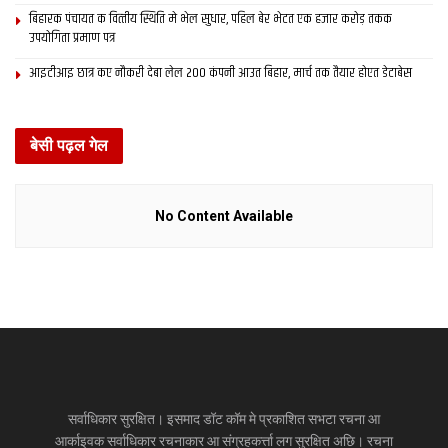
बिहारक पंचायत क वित्‍तीय स्थिति मे भेल सुधार, पहिल बेर भेटत एक हजार करोड़ तकक
उपयोगिता प्रमाण पत्र
आइटीआइ छात्र कए नौकरी देबा लेल 200 कंपनी आउत बिहार, मार्च तक तैयार होएत डेटाबेस
बेसी पढ़ल गेल
No Content Available
सर्वाधिकार सुरक्षित। इसमाद डॉट कॉम मे प्रकाशित सभटा रचना आ
आर्काइवक सर्वाधिकार रचनाकार आ संग्रहकर्त्ता लग सुरक्षित अछि। रचना