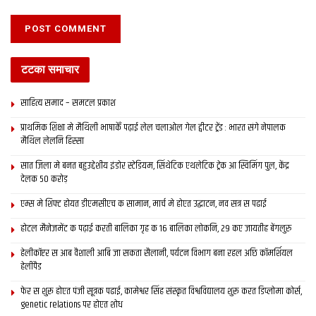
टटका समाचार
साहित्य समाद – समटल प्रकाश
प्राथमिक शि‍क्षा मे मैथि‍ली भाषाकेँ पढ़ाई लेल चलाओल गेल ट्वीटर ट्रेंड : भारत संगे नेपालक
मैथिल लेलनि हिस्सा
सात जिला मे बनत बहुउद्देशीय इंडोर स्‍टेडि‍यम, सिंथेटिक एथलेटिक ट्रेक आ स्विमिंग पुल, केंद्र
देलक 50 करोड़
एम्स मे शिफ्ट होयत डीएमसीएच क सामान, मार्च मे होएत उद्घाटन, नव सत्र स पढाई
होटल मैनेजमेंट क पढ़ाई करती बालिका गृह क 16 बालिका लोकनि, 29 कए जायतीह बेंगलुरु
हेलीकॉप्टर स आब वैशाली आबि जा सकता सैलानी, पर्यटन विभाग बना रहल अछि कॉमर्शियल
हेलीपैड
फेर स शुरू होएत पंजी सूत्रक पढाई, कामेश्वर सिंह संस्कृत विश्वविद्यालय शुरू करत डिप्लोमा कोर्स,
genetic relations पर होएत शोध