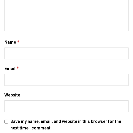
नेटवर्किंग वेबसाइट्स आ पोर्टल पर मैथिली मे चर्चा हिंदी या अंगरेजी मे भ रहल
चर्चा क बीच एहि भाषा कए नव जीवन द रहल अछि। एकरा आओर समृद्ध
करबाक क जरूरत छै। खासकर तकनीक संबंधी चर्चा मैथिली मे बेसी स बेसी
करबाक जरूरत छै, जाहि स एकर तकनीकी शब्द मे बढ़ोतरी भ सकए।
*
Name
Tags:
maithili
*
Email
Website
Save my name, email, and website in this browser for the
next time I comment.