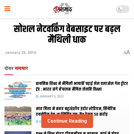
सोशल नेटवर्किंग वेबसाइट पर बढ़ल
मैथिली धाक
A
January 23, 2010
A
दोसर
समाचार
प्राथमिक शि‍क्षा मे मैथि‍ली भाषाकेँ पढ़ाई लेल चलाओल गेल ट्वीटर
ट्रेंड : भारत संगे नेपालक मैथिल लेलनि हिस्सा
JANUARY 5, 2021
सात जिला मे बनत बहुउद्देशीय इंडोर स्‍टेडि‍यम, सिंथेटिक
एथलेटिक ट्रेक आ स्विमिंग पुल, केंद्र देलक 50 करोड़
Continue Reading
DECEMBER 26, 2020