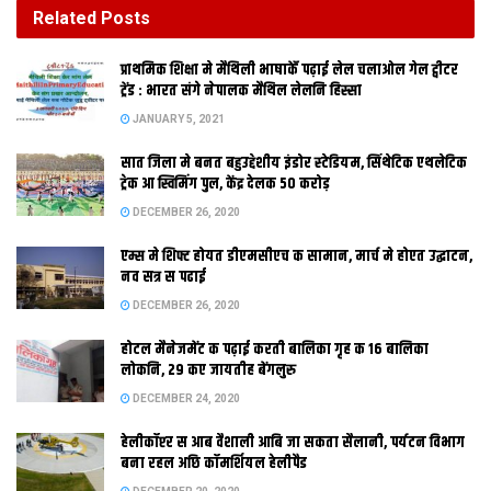
DECEMBER 26, 2020
Related
Posts
होटल मैनेजमेंट क पढ़ाई करती बालिका गृह क 16 बालिका
प्राथमिक शि‍क्षा मे मैथि‍ली भाषाकेँ पढ़ाई लेल चलाओल गेल ट्वीटर
लोकनि, 29 कए जायतीह बेंगलुरु
ट्रेंड : भारत संगे नेपालक मैथिल लेलनि हिस्सा
DECEMBER 24, 2020
JANUARY 5, 2021
सात जिला मे बनत बहुउद्देशीय इंडोर स्‍टेडि‍यम, सिंथेटिक एथलेटिक
ट्रेक आ स्विमिंग पुल, केंद्र देलक 50 करोड़
DECEMBER 26, 2020
एम्स मे शिफ्ट होयत डीएमसीएच क सामान, मार्च मे होएत उद्घाटन,
नव सत्र स पढाई
DECEMBER 26, 2020
होटल मैनेजमेंट क पढ़ाई करती बालिका गृह क 16 बालिका
कुमुद सिंह
लोकनि, 29 कए जायतीह बेंगलुरु
मंगल, शुभ मंगल। 22 मार्च, 1912, बिहार राज्यक निर्माण करि अंगरेज बंगाल
DECEMBER 24, 2020
स अलग एकटा नव पहचान चाहनिहार लोकक जिद पूरा केलक। आइ बिहार
हेलीकॉप्टर स आब वैशाली आबि जा सकता सैलानी, पर्यटन विभाग
अपन 99 साल पूरा करि सौ साल लेल विदा भ गेल अछि, मुदा बिहारियत
बना रहल अछि कॉमर्शियल हेलीपैड
एखनो नवजात अछि। सौ सालक बाद एकरा युवा बनेबाक कोशिश शुरू कैल