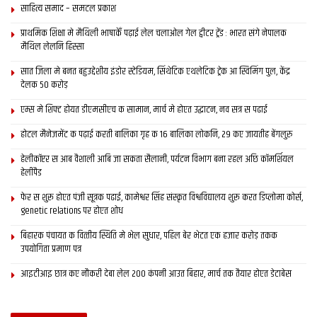
साहित्य समाद – समटल प्रकाश
विदेश मे बिहारियत जगेबा लेल कार्यक्रमक आयोजन भ रहल अछि। मुदा
राज्यक राजधानी मे आयोजित सांस्कृतिक कार्यक्रम मे दरभंगा आ बेतिया
प्राथमिक शि‍क्षा मे मैथि‍ली भाषाकेँ पढ़ाई लेल चलाओल गेल ट्वीटर ट्रेंड : भारत संगे नेपालक
मैथिल लेलनि हिस्सा
घरानाक कोनो कलाकार नहि देखा रहल छथि। तहिना राजधानी दिल्ली मे जे
समापन समारोह आयोजित भ रहल अछि ओहि मे प्रस्तुति देनिहार कलाकारक
सात जिला मे बनत बहुउद्देशीय इंडोर स्‍टेडि‍यम, सिंथेटिक एथलेटिक ट्रेक आ स्विमिंग पुल, केंद्र
देलक 50 करोड़
सूची मे बिहारक कलाकार नदारद छथि, गायिका मालनी अवस्थी आ मशहूर
कथक नृत्यांगना शिखा खरे प्रस्तुति स्वागत योग्य अछि, मुदा आयोजनकर्ता
एम्स मे शिफ्ट होयत डीएमसीएच क सामान, मार्च मे होएत उद्घाटन, नव सत्र स पढाई
कए बिहारक कलाकार क अनुपस्थिति खटकबाक चाही। देखल जाए त अगर
होटल मैनेजमेंट क पढ़ाई करती बालिका गृह क 16 बालिका लोकनि, 29 कए जायतीह बेंगलुरु
99 साल मे बिहार एकटा एहन कलाकार पैदा नहि करि सकल जे दिल्ली मे एहि
हेलीकॉप्टर स आब वैशाली आबि जा सकता सैलानी, पर्यटन विभाग बना रहल अछि कॉमर्शियल
असवर पर कार्यक्रम करि सकए त इ बुझबा मे देर नहि हेबाक चाही जे बिहार
हेलीपैड
जरूर 99 साल पूरा करि लेलक मुदा बिहारियत एखनो नवजात अछि।
फेर स शुरू होएत पंजी सूत्रक पढाई, कामेश्वर सिंह संस्कृत विश्वविद्यालय शुरू करत डिप्लोमा कोर्स,
genetic relations पर होएत शोध
बिहारक पंचायत क वित्‍तीय स्थिति मे भेल सुधार, पहिल बेर भेटत एक हजार करोड़ तकक
Tags:
बिहार उत्‍सव
उपयोगिता प्रमाण पत्र
आइटीआइ छात्र कए नौकरी देबा लेल 200 कंपनी आउत बिहार, मार्च तक तैयार होएत डेटाबेस