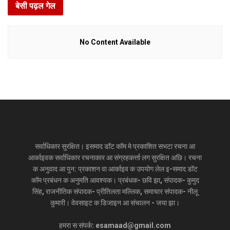
बेसी पढ़ल गेल
No Content Available
सर्वाधिकार सुरक्षित। इसमाद डॉट कॉम मे प्रकाशित सभटा रचना आ
आर्काइवक सर्वाधिकार रचनाकार आ संग्रहकर्त्ता लग सुरक्षित अछि। रचना
क अनुवाद आ पुन: प्रकाशन वा आर्काइव क उपयोग लेल इ-समाद डॉट
कॉम प्रबंधन क अनुमति आवश्यक। प्रबंधक- छवि झा, संपादक- कुमुद
सिंह, राजनीतिक संपादक- प्रीतिलता मल्लिक, समाचार संपादक- नीलू
कुमारी। वेवसाइट क डिजाइन आ संचालन - जया झा।
हमरा स संपर्क: esamaad@gmail.com