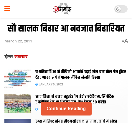
सौ सालक बिहार आ नवजात बिहारियत
A
March 22, 2011
A
दोसर
समाचार
प्राथमिक शि‍क्षा मे मैथि‍ली भाषाकेँ पढ़ाई लेल चलाओल गेल ट्वीटर
ट्रेंड : भारत संगे नेपालक मैथिल लेलनि हिस्सा
JANUARY 5, 2021
सात जिला मे बनत बहुउद्देशीय इंडोर स्‍टेडि‍यम, सिंथेटिक
एथलेटिक ट्रेक आ स्विमिंग पुल, केंद्र देलक 50 करोड़
Continue Reading
DECEMBER 26, 2020
एम्स मे शिफ्ट होयत डीएमसीएच क सामान, मार्च मे होएत
उद्घाटन, नव सत्र स पढाई