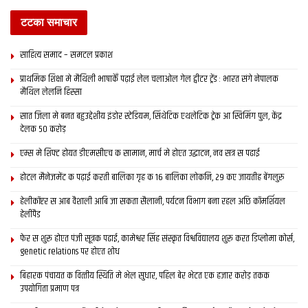
टटका समाचार
साहित्य समाद – समटल प्रकाश
प्राथमिक शि‍क्षा मे मैथि‍ली भाषाकेँ पढ़ाई लेल चलाओल गेल ट्वीटर ट्रेंड : भारत संगे नेपालक
मैथिल लेलनि हिस्सा
सात जिला मे बनत बहुउद्देशीय इंडोर स्‍टेडि‍यम, सिंथेटिक एथलेटिक ट्रेक आ स्विमिंग पुल, केंद्र
देलक 50 करोड़
एम्स मे शिफ्ट होयत डीएमसीएच क सामान, मार्च मे होएत उद्घाटन, नव सत्र स पढाई
होटल मैनेजमेंट क पढ़ाई करती बालिका गृह क 16 बालिका लोकनि, 29 कए जायतीह बेंगलुरु
हेलीकॉप्टर स आब वैशाली आबि जा सकता सैलानी, पर्यटन विभाग बना रहल अछि कॉमर्शियल
हेलीपैड
फेर स शुरू होएत पंजी सूत्रक पढाई, कामेश्वर सिंह संस्कृत विश्वविद्यालय शुरू करत डिप्लोमा कोर्स,
genetic relations पर होएत शोध
बिहारक पंचायत क वित्‍तीय स्थिति मे भेल सुधार, पहिल बेर भेटत एक हजार करोड़ तकक
उपयोगिता प्रमाण पत्र