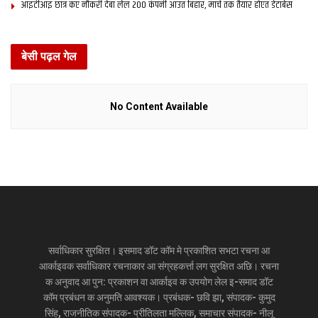
आइटीआइ छात्र कए नौकरी देबा लेल 200 कंपनी आउत बिहार, मार्च तक तैयार होएत डेटाबेस
बेसी पढ़ल गेल
No Content Available
सर्वाधिकार सुरक्षित। इसमाद डॉट कॉम मे प्रकाशित सभटा रचना आ
आर्काइवक सर्वाधिकार रचनाकार आ संग्रहकर्त्ता लग सुरक्षित अछि। रचना
क अनुवाद आ पुन: प्रकाशन वा आर्काइव क उपयोग लेल इ-समाद डॉट
कॉम प्रबंधन क अनुमति आवश्यक। प्रबंधक- छवि झा, संपादक- कुमुद
सिंह, राजनीतिक संपादक- प्रीतिलता मल्लिक, समाचार संपादक- नीलू