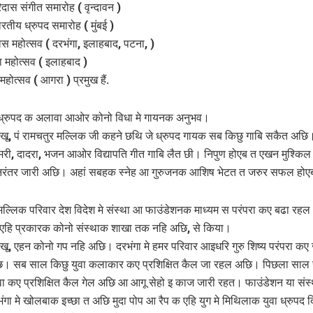
िदास संगीत समारोह ( वृन्दावन )
तीय ध्रुपद समारोह ( मुंबई )
वस महोत्सव ( दरभंगा, इलाहबाद, पटना, )
ा महोत्सव ( इलाहबाद )
होत्सव ( आगरा ) प्रमुख हैं.
 ध्रुपद क अलावा आओर कोनो विधा मे गायनक अनुभव।
देखू, पं रामचतुर मल्लिक जी कहने छथि जे ध्रुपद गायक सब किछु गाबि सकैत अछि
ुमरी, दादरा, भजन आओर विद्यापति गीत गाबि लैत छी। निपुण होएब त एखन मुश्किल 
निरंतर जारी अछि। अहां सबहक स्‍नेह आ गुरुजनक आशिष भेटत त जरुर सफल हो
 मल्लिक परिवार देश विदेश मे संस्‍था आ फाउंडेशनक माध्‍यम स परंपरा कए बढा रहल 
े एहि प्रकारक कोनो संस्‍थाक शाखा तक नहि अछि, से किया।
देखू, एहन कोनो गप नहि अछि। दरभंगा मे हमर परिवार आइधरि गुरु शिष्य परंपरा कए
ि। सब साल किछु युवा कलाकार कए प्रशिक्षित कैल जा रहल अछि। पिछला साल 
ुवा कए प्रशिक्षित कैल गेल अछि आ आगू सेहो इ काज जारी रहत। फाउंडेशन या संस्
ंगा मे खोलबाक इच्‍छा त अछि मुदा पोप आ रैप क एहि युग मे मिथिलाक युवा ध्रुपद