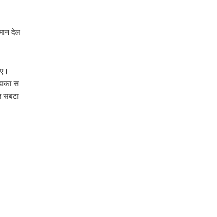
‍मान देल
ाए।
ड़ाका स
त सबटा