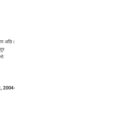
ग गप अछि।
तुर
नो
टल, 2004-