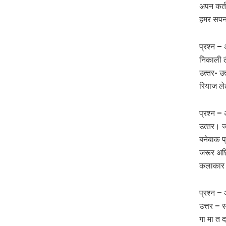
अपन कर्त
हमर सपना
प्रश्न –
निकाली 
उत्‍तर- 
रियाज ले
प्रश्न –
उत्‍तर। 
बनेबाक प
जरूर अछि
कलाकार क
प्रश्न –
उत्तर – 
गा मा त 