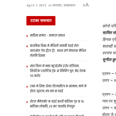
A
April 7, 2012
in
समाचार
,
साक्षात्‍कार
A
टटका समाचार
कोनो परि
सामित म
साहित्य समाद – समटल प्रकाश
हिनक प्र
प्राथमिक शि‍क्षा मे मैथि‍ली भाषाकेँ पढ़ाई लेल
शताब्‍दी
चलाओल गेल ट्वीटर ट्रेंड : भारत संगे नेपालक मैथिल
दरभंगा घ
लेलनि हिस्सा
सुनील कु
सात जिला मे बनत बहुउद्देशीय इंडोर स्‍टेडि‍यम,
सिंथेटिक एथलेटिक ट्रेक आ स्विमिंग पुल, केंद्र देलक
प्रश्न –
50 करोड़
उत्तर – 
एम्स मे शिफ्ट होयत डीएमसीएच क सामान, मार्च मे
होएत उद्घाटन, नव सत्र स पढाई
प्रश्न –
होटल मैनेजमेंट क पढ़ाई करती बालिका गृह क 16
नाम पर श
बालिका लोकनि, 29 कए जायतीह बेंगलुरु
उत्तर – 
होएत जे 