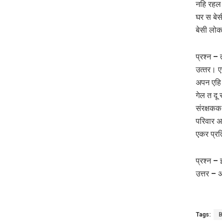
नहि रहल 
घर स बेस
बेसी लो
प्रश्न –
उत्‍तर। 
अपन एहि 
गेल त दू 
संरक्षकक
परिवार अ
एकर प्रत
प्रश्न –
उत्तर – अ
Tags:
B