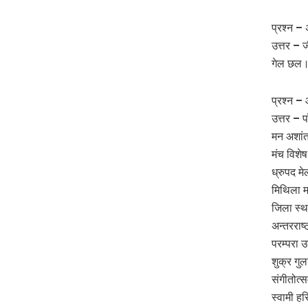
प्रश्न –
उत्तर – ज
गेल छल।
प्रश्न –
उत्तर – 
मन अशांत
मंच विशे
ध्रुपद म
मिथिला म
जिला स्थ
अन्तरराष्
परम्परा उ
शुक्र गुल
संगीतोत्
स्वामी हर