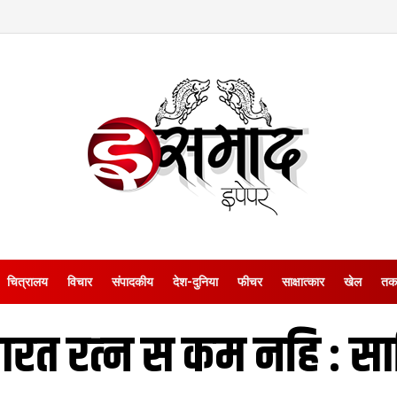
चित्रालय
विचार
संपादकीय
देश-दुनिया
फीचर
साक्षात्‍कार
खेल
तक
 भारत रत्‍न स कम नहि : 