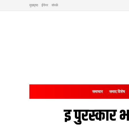
मुखपृष्ठ
ईपेपर
संपर्क
समाचार
समाद विशेष
इ पुरस्‍कार