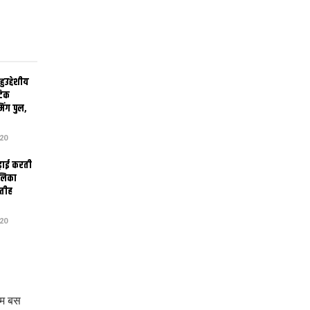
उद्देशीय
ेटिक
िंग पुल,
20
ढ़ाई करती
ालिका
तीह
20
हम बस