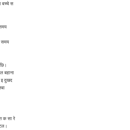
च्‍चे स
 समय
त समय
अछि।
ेल बहाना
 इ दुखद
तबा
त क सा रे
भेटल।