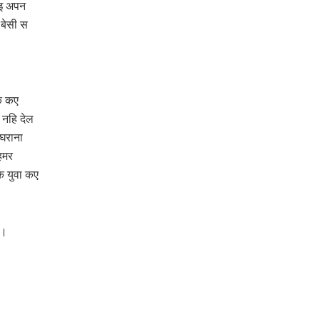
आइ अपन
 बेसी स
क कए
 नहि देल
 घराना
हमर
क युवा कए
ई।