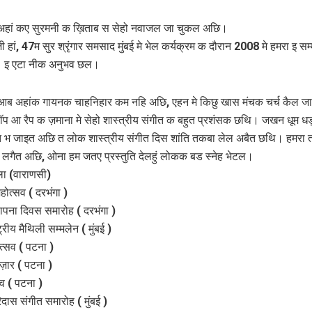
 अहां कए सुरमनी क ख़िताब स सेहो नवाजल जा चुकल अछि।
ी हां, 47म सुर श्रृंगार समसाद मुंबई मे भेल कर्यक्रम क दौरान 2008 मे हमरा इ सम्
 इ एटा नीक अनुभव छल।
 आब अहांक गायनक चाहनिहार कम नहि अछि, एहन मे किछु खास मंचक चर्च कैल ज
पॉप आ रैप क ज़माना मे सेहो शास्त्रीय संगीत क बहुत प्रशंसक छथि। जखन धूम ध
 भ जाइत अछि त लोक शास्त्रीय संगीत दिस शांति तकबा लेल अबैत छथि। हमरा 
ष लगैत अछि, ओना हम जतए प्रस्‍तुति देलहुं लोकक बड स्‍नेह भेटल।
ेला (वाराणसी)
होत्सव ( दरभंगा )
ापना दिवस समारोह ( दरभंगा )
ट्रीय मैथिली सम्मलेन ( मुंबई )
त्सव ( पटना )
ज़ार ( पटना )
सव ( पटना )
िदास संगीत समारोह ( मुंबई )