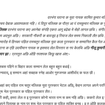
दरभंगा घराना क युवा गायक सामित कुमार मल
चय देबाक आवश्‍यकता नहि। पं विदुर मल्लिक क पौत्र आ पं रामकुमार मल्लिक क पु
ल्लिक
दरभंगा घराना कए अपनेबा संगहि एकरा आगू बढेबा मे सेहो लागल छथि। संगी
ेम अदभुत अछि। सरकारी नौकरी क बावजूद इ रियाज लेल समय निकाली लैत छथि।
 समारोह मे हिनका पहिल रामचतुर मल्लिक युवा कला पुरस्‍कार स सम्‍मानित कैल गेल
राना क एहि उदयीमान गायक स इसमाद लेल विस्‍तार स गप केलथि अछि
नीलू कुमार
मार झा
। प्रस्‍तुत अछि ओहि गपशपक किछु खास अंश:-
 सबस पहिने त बिहार कला सम्मान लेल बहुत बहुत बधाई।
धन्यवाद, इ सम्मान अहां सबहक स्‍नेह आओर गुरुजनक आशीर्वाद क फल छी।
 अहां कए पहिल राम चतुर मल्लिक युवा पुरस्कार भेटल अछि, केहन लागल अपने पर
ुरू भेल पुरस्‍कार क पहिल पुरस्कार लैत।
की कही, हमरा लेल त इ पुरस्‍कार कोनो भारत रत्न स कम नहि अछि। ककरो लेल इ ग
अपने पितामह क नाम पर शुरू भेल पुरस्‍कार क पहिल व्‍यक्ति बनब। इ त ओहि कुल