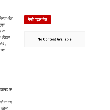
्लिक लेल
बेसी पढ़ल गेल
त्र
त स
 बिहार
No Content Available
 अछि।
ी
आ
पितामह क
र्व क गप
क कोनो