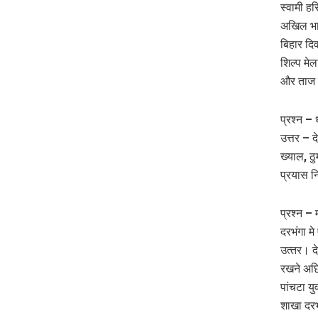
स्वामी हर
अखिल भार
बिहार दि
शिल्प मेल
और ताज म
प्रश्न –
उत्तर – 
ख्याल, ठ
प्रयास 
प्रश्न –
दरभंगा म
उत्‍तर। 
रखने अछ
पांचटा य
शाखा दरभ