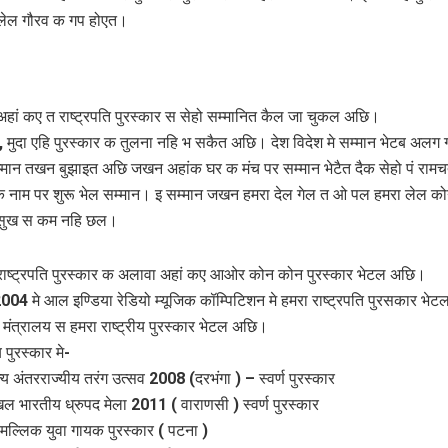
ेल गौरव क गप होएत।
 अहां कए त राष्ट्रपति पुरस्कार स सेहो सम्‍मानित कैल जा चुकल अछि।
हां, मुदा एहि पुरस्‍कार क तुलना नहि भ सकैत अछि। देश विदेश मे सम्मान भेटब अल
ान तखन बुझाइत अछि जखन अहांक घर क मंच पर सम्‍मान भेटैत दैक सेहो पं रामच
 नाम पर शुरू भेल सम्‍मान। इ सम्‍मान जखन हमरा देल गेल त ओ पल हमरा लेल को
क सुख स कम नहि छल।
 राष्ट्रपति पुरस्कार क अलावा अहां कए आओर कोन कोन पुरस्कार भेटल अछि।
2004 मे आल इण्डिया रेडियो म्यूजिक कॉम्पिटिशन मे हमरा राष्ट्रपति पुरसकार भे
 मंत्रालय स हमरा राष्ट्रीय पुरस्कार भेटल अछि।
 पुरस्‍कार मे-
्य अंतरराज्यीय तरंग उत्सव 2008 (दरभंगा ) – स्वर्ण पुरस्कार
िल भारतीय ध्रुपद मेला 2011 ( वाराणसी ) स्वर्ण पुरस्कार
 मल्लिक युवा गायक पुरस्कार ( पटना )