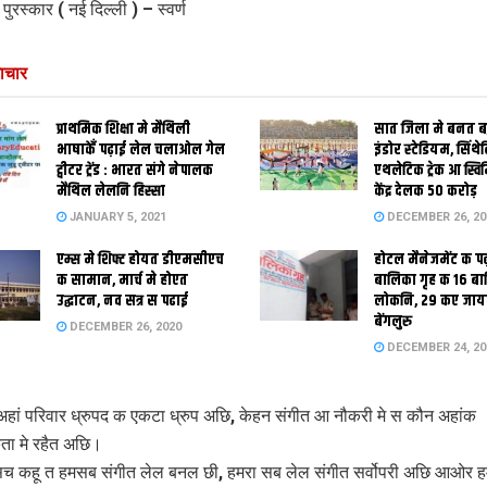
 पुरस्कार ( नई दिल्ली ) – स्वर्ण
ाचार
प्राथमिक शि‍क्षा मे मैथि‍ली
सात जिला मे बनत बहु
भाषाकेँ पढ़ाई लेल चलाओल गेल
इंडोर स्‍टेडि‍यम, सिंथ
ट्वीटर ट्रेंड : भारत संगे नेपालक
एथलेटिक ट्रेक आ स्विम
मैथिल लेलनि हिस्सा
केंद्र देलक 50 करोड़
JANUARY 5, 2021
DECEMBER 26, 20
एम्स मे शिफ्ट होयत डीएमसीएच
होटल मैनेजमेंट क प
क सामान, मार्च मे होएत
बालिका गृह क 16 ब
उद्घाटन, नव सत्र स पढाई
लोकनि, 29 कए जाय
बेंगलुरु
DECEMBER 26, 2020
DECEMBER 24, 20
 अहां परिवार ध्रुपद क एकटा ध्रुप अछि, केहन संगीत आ नौकरी मे स कौन अहांक
ता मे रहैत अछि।
सच कहू त हमसब संगीत लेल बनल छी, हमरा सब लेल संगीत सर्वोपरी अछि आओर 