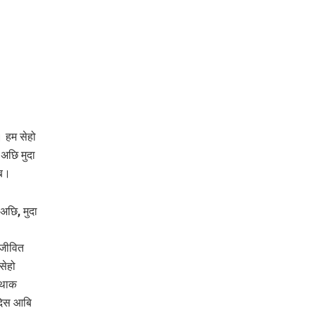
। हम सेहो
अछि मुदा
एब।
अछि, मुदा
 जीवित
सेहो
‍थाक
 दिस आबि