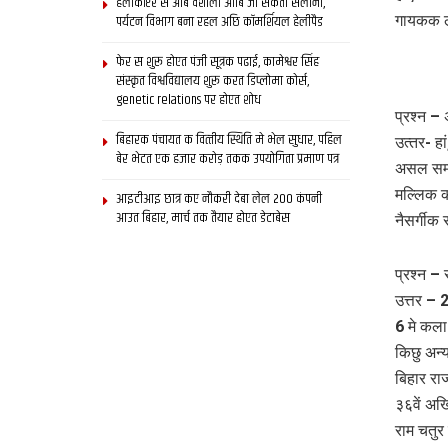
हेलीकॉप्टर स आब वैशाली आबि जा सकता सैलानी,
पर्यटन विभाग बना रहल अछि कॉमर्शियल हेलीपैड
गायकक ल
फेर स शुरू होएत पंजी सूत्रक पढाई, कामेश्वर सिंह
संस्कृत विश्वविद्यालय शुरू करत डिप्लोमा कोर्स,
genetic relations पर होएत शोध
प्रश्न –
बिहारक पंचायत क वित्‍तीय स्थिति मे भेल सुधार, पहिल
उत्‍तर- 
बेर भेटत एक हजार करोड़ तकक उपयोगिता प्रमाण पत्र
असल सम्म
मल्लिक क
आइटीआइ छात्र कए नौकरी देबा लेल 200 कंपनी
आउत बिहार, मार्च तक तैयार होएत डेटाबेस
नैसर्गी
प्रश्न –
उत्तर – 
6 मे कला
किछु अन्‍य
बिहार राज
३६वें अख
राम चतुर