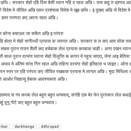
छथि। सरकार सेहो एहि दिस बेसी ध्‍यान नहि द रहल अछि। सच कहू त ध्रुपद 
ी विदेश मे जीवित अछि एकर प्रशंसक विदेश मे खूब छथि। इ दुखद अछि जे विदेश मे
क हमर परम्परा कए अपना रहल अछि।
 त कोना बचाउल जा सकैत अछि इ परंपरा
एहि क्षेत्र मे सेहो भागीरथी प्रयास क जरुरत अछि। सरकार स ल कए आम लोक त
सबस पुरान गायन शैली कए बचेबाक लेल प्रयास करबाक चाही। अगर एखन ध्‍यान
सौ साल पुरान दरभंगा घराना सेहो विलुप्ति क कगार मे पहुच जाएत, जेना आइ बेतिया
 अभाव मे अंतिम सांस गिन रहल अछि तहिना दरभंगा सेहो इतिहास भ जाइत। ओना 
पन स्‍तर पर एहि परंपरा कए जीवित रखबाक प्रयास मे लागल अछि। मुदा मिथिला 
ि आओर जिज्ञासु हेबाक आवश्‍यकता अछि।
 इसमाद स गप करबा लेल बहुत बहुत धन्यवाद, संगहि एक बेर फेर पुरस्‍कार लेल बधा
हूं दूनू गोटे कए बहुत बहुत धन्यवाद।
ihar
darbhanga
ddhrupad