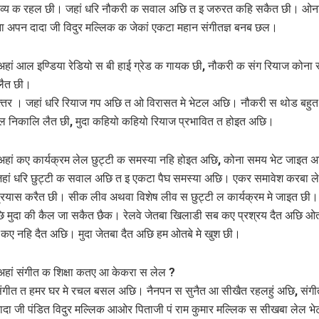
व्य क रहल छी। जहां धरि नौकरी क सवाल अछि त इ जरुरत कहि सकैत छी। ओना ब
 अपन दादा जी विदुर मल्लिक क जेकां एकटा महान संगीतज्ञ बनब छल।
 अहां आल इण्डिया रेडियो स बी हाई ग्रेड क गायक छी, नौकरी क संग रियाज कोना
लैत छी।
उत्‍तर । जहां धरि रियाज गप अछि त ओ विरासत मे भेटल अछि। नौकरी स थोड बहु
ल निकालि लैत छी, मुदा कहियो कहियो रियाज प्रभावित त होइत अछि।
 अहां कए कार्यक्रम लेल छुट्टी क समस्‍या नहि होइत अछि, कोना समय भेट जाइत 
जहां धरि छुट्टी क सवाल अछि त इ एकटा पैघ समस्‍या अछि। एकर समावेश करबा ल
्रयास करैत छी। सीक लीव अथवा विशेष लीव स छुट्टी ल कार्यक्रम मे जाइत छी।
 मुदा की कैल जा सकैत छैक। रेलवे जेतबा खिलाडी सब कए प्रश्रय दैत अछि ओ
ए नहि दैत अछि। मुदा जेतबा दैत अछि हम ओतबे मे खुश छी।
 अहां संगीत क शिक्षा कतए आ केकरा स लेल ?
संगीत त हमर घर मे रचल बसल अछि। नैनपन स सुनैत आ सीखैत रहलहुं अछि, संगी
दादा जी पंडित विदुर मल्लिक आओर पिताजी पं राम कुमार मल्लिक स सीखबा लेल 