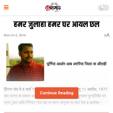
हमर जुलाहा हमर घर आयल छल
A
March 4, 2014
A
पूर्णिया आओर आब अररिया जिला क औराही
हिंगना गांव मे 4 मार्च 1921 मे जनमल फणीश्वर नाथ रेणु 11 अप्रैल, 1977
Continue Reading
कए पटना क एकटा अस्पताल मे अंतिम सांस लेलथि। हुनकर पुण्यतिथि पर
प्रस्‍ुतत अछि गिरिद्र नाथ झा क ब्‍लाग अनुभव स लेल गेल इ आलेख –
समदिया