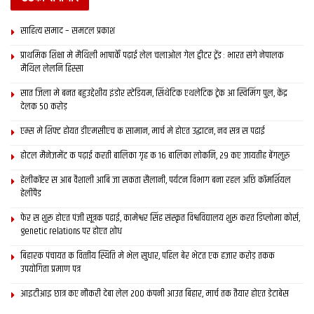
रेणु आइ हमरा लेल कथादेश रचि रहल रहल छलाह। हम अपन चुप्पी तोडि
साहित्य समाद – समटल प्रकाश
पूछलहुं- “ आइ धोती-कुर्ता त धक-धक-चक-चक सफेद लागि रहल अछि,” त
ओ लतिका जी दिस इशारा करि देलथि। ओ कहला, इ हमर ‘अहिंसा लॉउंड्री’
प्राथमिक शि‍क्षा मे मैथि‍ली भाषाकेँ पढ़ाई लेल चलाओल गेल ट्वीटर ट्रेंड : भारत संगे नेपालक
मैथिल लेलनि हिस्सा
छथि। हंसैत ओ इ टिप्पणी कहि रहल छलाह। हमरा हुनकर एकटा कविता मन
पडि रहल अछि-
सात जिला मे बनत बहुउद्देशीय इंडोर स्‍टेडि‍यम, सिंथेटिक एथलेटिक ट्रेक आ स्विमिंग पुल, केंद्र
देलक 50 करोड़
‘ सुना है जाँच होगी मामले की?’ -पूछते हैं सब
एम्स मे शिफ्ट होयत डीएमसीएच क सामान, मार्च मे होएत उद्घाटन, नव सत्र स पढाई
ज़रा गम्भीर होकर, मुँह बनाकर बुदबुदाता हूँ!
होटल मैनेजमेंट क पढ़ाई करती बालिका गृह क 16 बालिका लोकनि, 29 कए जायतीह बेंगलुरु
मुझे मालूम हैं कुछ गुर निराले दाग धोने के,
‘अंहिसा लाउंड्री’ में रोज़ मैं कपड़े धुलाता हूँ।
हेलीकॉप्टर स आब वैशाली आबि जा सकता सैलानी, पर्यटन विभाग बना रहल अछि कॉमर्शियल
हेलीपैड
चाह कए ओ अमृत कहि रहह छलाह। लतिका जी कहलथि जे हुनकर किछु पैघ
फेर स शुरू होएत पंजी सूत्रक पढाई, कामेश्वर सिंह संस्कृत विश्वविद्यालय शुरू करत डिप्लोमा कोर्स,
कमजोरी मे एकटा नाम चाह क सेहो अछि। हम छेड़बाक क अंदाज मे पूछल
genetic relations पर होएत शोध
आओर कौन कौन कमजोरी अछि रेणु क, त ओ कहलथि – एकरा पर सेहो ओ
बिहारक पंचायत क वित्‍तीय स्थिति मे भेल सुधार, पहिल बेर भेटत एक हजार करोड़ तकक
कहानी लिख सकैत छथि, तुमी रेणु कए जानि पारबो न। हम कहलुहं -आब त
उपयोगिता प्रमाण पत्र
अहां हुनकर संग ओहि ‘लोक’ मे पहुंच गेल छी, गुजारिश करब त ओ लिख
आइटीआइ छात्र कए नौकरी देबा लेल 200 कंपनी आउत बिहार, मार्च तक तैयार होएत डेटाबेस
देताह।