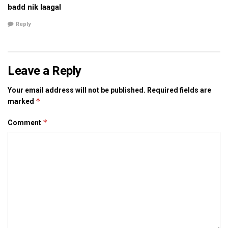
badd nik laagal
Reply
Leave a Reply
Your email address will not be published.
Required fields are
*
marked
ओ हमरा कविता- कहानी स ऊपर ल जा रहल छलाह, मानू एकटा शहर, एकटा
*
Comment
गाम, एकटा टोला सबकिछु एकटा मोहल्ला बनि कए हमर घर मे आबि गेल हुए।
हमरा पता छल जे हुनका लपचू चाह (दार्जलिंग क चाह) पसंद अछि आओर लंबा
गप क दौरान हुनका यैह चाह चाही, मुदा काल्हि भोरे ओ चाहक पत्ती खत्म भ
गेल छल। लपचू क सब्सट्यूट क रूप मे हमरा लग लिप्टन क ग्रीन लेवल
छल, हम अपन हाथ स फटाफट चाह बनेलहुं। चाह पीबैत हम रेणु क चेहरा
देखि रहल छलहुं। ओ आखि मूंदि कए चाह क चुस्की लेलथि आओर हुनकर मुंह
स बरबरस निकलि पडल- इस्ससस…। ओ हमरा चाह क अलग-अलग किस्म
क बारे मे बतेलाह। ओ कहला जे एक बेर मुंबई मे ओ लोटा मे चाह बनेलथि