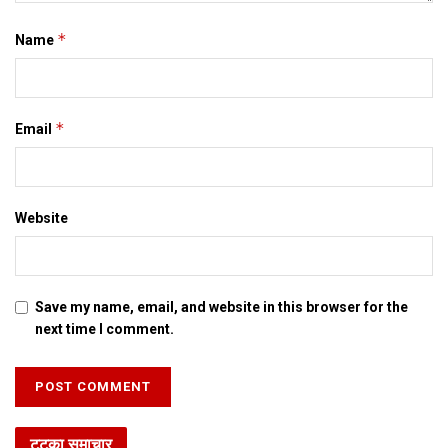
आओर राजकपूर कए सेहो पियौलथि।
*
Name
दोसर
समाचार
साहित्य समाद – समटल प्रकाश
*
Email
JANUARY 5, 2021
प्राथमिक शि‍क्षा मे मैथि‍ली भाषाकेँ पढ़ाई लेल चलाओल गेल ट्वीटर
ट्रेंड : भारत संगे नेपालक मैथिल लेलनि हिस्सा
Website
JANUARY 5, 2021
सात जिला मे बनत बहुउद्देशीय इंडोर स्‍टेडि‍यम, सिंथेटिक
एथलेटिक ट्रेक आ स्विमिंग पुल, केंद्र देलक 50 करोड़
Save my name, email, and website in this browser for the
DECEMBER 26, 2020
next time I comment.
एम्स मे शिफ्ट होयत डीएमसीएच क सामान, मार्च मे होएत
उद्घाटन, नव सत्र स पढाई
DECEMBER 26, 2020
टटका समाचार