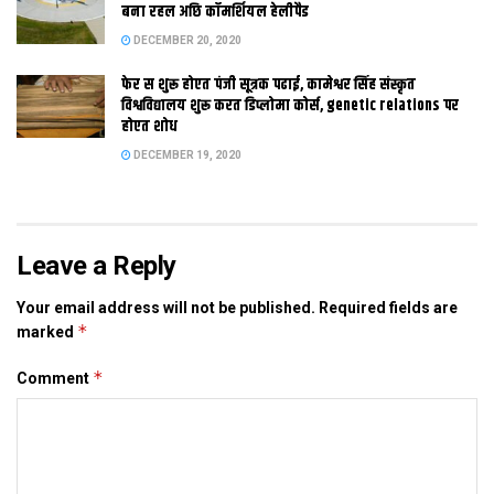
बना रहल अछि कॉमर्शियल हेलीपैड
निकलि बोक्सिंग क रिंग मे कूदि विश्व पटल पर मिथिला क नाम रोशन
DECEMBER 20, 2020
केलथि। 32 वर्षीय मिथिलाक एहि मुक्‍केबाज बेटी स इसमाद लेल समदिया
सुनील कुमार झा आओर अनित कुमार झा
लंबा चर्च केलथि। प्रस्‍तुत अछि
फेर स शुरू होएत पंजी सूत्रक पढाई, कामेश्वर सिंह संस्कृत
विश्वविद्यालय शुरू करत डिप्लोमा कोर्स, genetic relations पर
ओकर किछु खास अंश:-
होएत शोध
प्रश्न – अरुणा जी नमस्कार
DECEMBER 19, 2020
उत्तर – नमस्कार.
प्रश्न – सबस पहिने त इ कहू जे मिथिलाक बेटी आ मुक्‍केबाजी, कोनो भेल की
मेल।
उत्तर – देखल जाए त नैनपन मे एहि मेल क शुरुआत भेल। हमर पिताजी
Leave a Reply
स्वर्गीय केके मिश्र एकटा एथिलिट छलाह। ओ विश्व स्‍तर पर कई बेर भारत
कए प्रतिनिधित्‍व क चुकल छथि। अपन पिता स खेल क प्रति रुझान हमरा मे
Your email address will not be published.
Required fields are
*
marked
आयल। परिवार स सहयोग भेटल त हम अपन ध्यान खेल दिस आओर मोडि
देल।
*
Comment
प्रश्न – मिथिला मे एखनो इ खेल महिला लेल असंभव आओर अजीब सन
अछि, एखन मे अहां बोक्सिंग कए कॅरियर बनेलहुं। केहन मुश्किल आयल।
उत्तर – मुश्किल त सच मे बहुत आयल। सच पूछू त ककरो इ गप गला स नीचा
नहि उतरि रहल छल। हमर एहि फैसला पर किछु लोक अजीव टिप्‍पणी सब