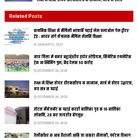
एम्स मे शिफ्ट होयत डीएमसीएच क सामान, मार्च मे होएत
उद्घाटन, नव सत्र स पढाई
DECEMBER 26, 2020
Related
Posts
होटल मैनेजमेंट क पढ़ाई करती बालिका गृह क 16 बालिका
प्राथमिक शि‍क्षा मे मैथि‍ली भाषाकेँ पढ़ाई लेल चलाओल गेल ट्वीटर
लोकनि, 29 कए जायतीह बेंगलुरु
ट्रेंड : भारत संगे नेपालक मैथिल लेलनि हिस्सा
DECEMBER 24, 2020
JANUARY 5, 2021
सात जिला मे बनत बहुउद्देशीय इंडोर स्‍टेडि‍यम, सिंथेटिक एथलेटिक
ट्रेक आ स्विमिंग पुल, केंद्र देलक 50 करोड़
DECEMBER 26, 2020
अरुणा मिश्र
आइ बोक्सिंग क दुनिया
एम्स मे शिफ्ट होयत डीएमसीएच क सामान, मार्च मे होएत उद्घाटन,
नव सत्र स पढाई
DECEMBER 26, 2020
मे कोनो परिचय क मोहताज नहि छथि। मिथिलाक सामाजिक बंधन कए तोडि
होटल मैनेजमेंट क पढ़ाई करती बालिका गृह क 16 बालिका
कए विश्व पटल पर मिथिला आओर भारत क नाम रोशन करबा लेल अरुणा कए
लोकनि, 29 कए जायतीह बेंगलुरु
काफी कठिन बाट तय करए पडल अछि।‍ जखन बोक्सिंग बिहार क युवक लेल
DECEMBER 24, 2020
सेहो अन्‍यभिज्ञ खेल छल तखन अरुणा एहि खेल मे अपन भविष्‍य तकबाक
हेलीकॉप्टर स आब वैशाली आबि जा सकता सैलानी, पर्यटन विभाग
कोशिश शुरू केलथि। ओ आन धीया जेकां घर मे नहि रहलीह, घर स बाहर