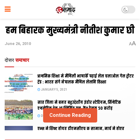
हम बिहारक मुख्यमंत्री नीतीश कुमार छी
A
June 26, 2010
A
दोसर
समाचार
प्राथमिक शि‍क्षा मे मैथि‍ली भाषाकेँ पढ़ाई लेल चलाओल गेल ट्वीटर
ट्रेंड : भारत संगे नेपालक मैथिल लेलनि हिस्सा
JANUARY 5, 2021
सात जिला मे बनत बहुउद्देशीय इंडोर स्‍टेडि‍यम, सिंथेटिक
एथलेटिक ट्रेक आ स्विमिंग पुल, केंद्र देलक 50 करोड़
Continue Reading
DECEMBER 26, 2020
एम्स मे शिफ्ट होयत डीएमसीएच क सामान, मार्च मे होएत
उद्घाटन, नव सत्र स पढाई