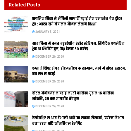
DECEMBER 26, 2020
Related
Posts
होटल मैनेजमेंट क पढ़ाई करती बालिका गृह क 16 बालिका
प्राथमिक शि‍क्षा मे मैथि‍ली भाषाकेँ पढ़ाई लेल चलाओल गेल ट्वीटर
लोकनि, 29 कए जायतीह बेंगलुरु
ट्रेंड : भारत संगे नेपालक मैथिल लेलनि हिस्सा
DECEMBER 24, 2020
JANUARY 5, 2021
सात जिला मे बनत बहुउद्देशीय इंडोर स्‍टेडि‍यम, सिंथेटिक एथलेटिक
ट्रेक आ स्विमिंग पुल, केंद्र देलक 50 करोड़
DECEMBER 26, 2020
एम्स मे शिफ्ट होयत डीएमसीएच क सामान, मार्च मे होएत उद्घाटन,
नव सत्र स पढाई
DECEMBER 26, 2020
होटल मैनेजमेंट क पढ़ाई करती बालिका गृह क 16 बालिका
मदनपुर (औरंगाबाद)। हमर नाम नीतीश कुमार छी आ हम बिहारक मुख्यमंत्री
लोकनि, 29 कए जायतीह बेंगलुरु
छी। जी हां, अपन राज्य मे मुख्यमंत्री नीतीश कुमार कए अपन इ परिचय देबा
DECEMBER 24, 2020
लेल मजबूर हुए पड़ल। भेल इ जे मुख्यमंत्री नीतीश कुमार आ उपमुख्यमंत्री
हेलीकॉप्टर स आब वैशाली आबि जा सकता सैलानी, पर्यटन विभाग
सुशील कुमार मोदी विश्वास यात्राक दौरान मदनपुर स्थित कस्तूरबा गांधी
बना रहल अछि कॉमर्शियल हेलीपैड
आवासीय विद्यालय निरीक्षण करबा लेल पहुंचलाह। शिक्षकक कहबा पर ओहि