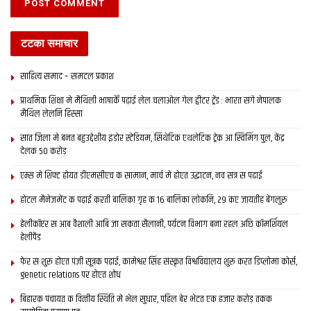
टटका समाचार
साहित्य समाद – समटल प्रकाश
प्राथमिक शि‍क्षा मे मैथि‍ली भाषाकेँ पढ़ाई लेल चलाओल गेल ट्वीटर ट्रेंड : भारत संगे नेपालक
मैथिल लेलनि हिस्सा
सात जिला मे बनत बहुउद्देशीय इंडोर स्‍टेडि‍यम, सिंथेटिक एथलेटिक ट्रेक आ स्विमिंग पुल, केंद्र
देलक 50 करोड़
एम्स मे शिफ्ट होयत डीएमसीएच क सामान, मार्च मे होएत उद्घाटन, नव सत्र स पढाई
होटल मैनेजमेंट क पढ़ाई करती बालिका गृह क 16 बालिका लोकनि, 29 कए जायतीह बेंगलुरु
हेलीकॉप्टर स आब वैशाली आबि जा सकता सैलानी, पर्यटन विभाग बना रहल अछि कॉमर्शियल
हेलीपैड
फेर स शुरू होएत पंजी सूत्रक पढाई, कामेश्वर सिंह संस्कृत विश्वविद्यालय शुरू करत डिप्लोमा कोर्स,
genetic relations पर होएत शोध
बिहारक पंचायत क वित्‍तीय स्थिति मे भेल सुधार, पहिल बेर भेटत एक हजार करोड़ तकक