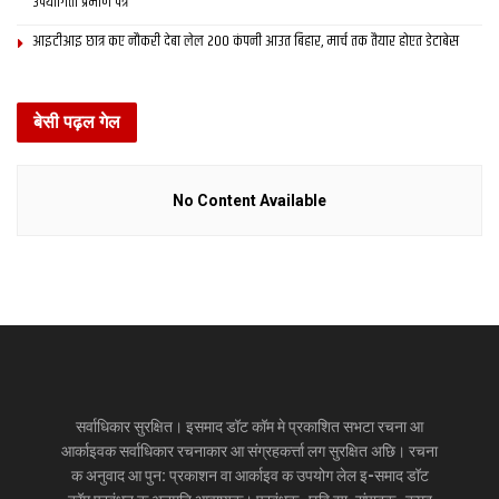
उपयोगिता प्रमाण पत्र
आइटीआइ छात्र कए नौकरी देबा लेल 200 कंपनी आउत बिहार, मार्च तक तैयार होएत डेटाबेस
बेसी पढ़ल गेल
No Content Available
सर्वाधिकार सुरक्षित। इसमाद डॉट कॉम मे प्रकाशित सभटा रचना आ
आर्काइवक सर्वाधिकार रचनाकार आ संग्रहकर्त्ता लग सुरक्षित अछि। रचना
क अनुवाद आ पुन: प्रकाशन वा आर्काइव क उपयोग लेल इ-समाद डॉट