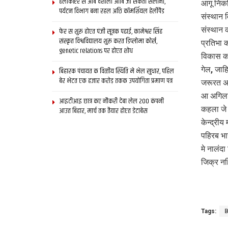
हेलीकॉप्टर स आब वैशाली आबि जा सकता सैलानी,
आगू निक
पर्यटन विभाग बना रहल अछि कॉमर्शियल हेलीपैड
संस्थान 
संस्थान क
फेर स शुरू होएत पंजी सूत्रक पढाई, कामेश्वर सिंह
संस्कृत विश्वविद्यालय शुरू करत डिप्लोमा कोर्स,
प्रतिभा
genetic relations पर होएत शोध
विकास क 
गेल, जाह
बिहारक पंचायत क वित्‍तीय स्थिति मे भेल सुधार, पहिल
बेर भेटत एक हजार करोड़ तकक उपयोगिता प्रमाण पत्र
जरूरत अछ
आ अगिला 
आइटीआइ छात्र कए नौकरी देबा लेल 200 कंपनी
कहला जे 
आउत बिहार, मार्च तक तैयार होएत डेटाबेस
केन्द्री
पहिरब भा
मे नालंद
जिक्र नह
Tags:
B