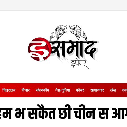
चित्रालय
विचार
संपादकीय
देश-दुनिया
फीचर
साक्षात्‍कार
खेल
तक
हम भ सकैत छी चीन स आग