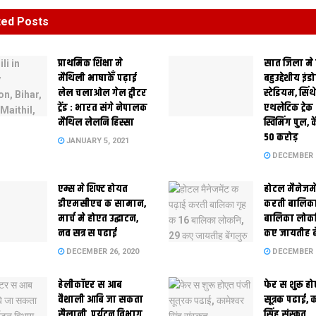
ted
Posts
प्राथमिक शि‍क्षा मे
सात जिला मे
मैथि‍ली भाषाकेँ पढ़ाई
बहुउद्देशीय इंड
लेल चलाओल गेल ट्वीटर
स्‍टेडि‍यम, सिं
ट्रेंड : भारत संगे नेपालक
एथलेटिक ट्रे
मैथिल लेलनि हिस्सा
स्विमिंग पुल, क
50 करोड़
JANUARY 5, 2021
DECEMBER 2
एम्स मे शिफ्ट होयत
होटल मैनेजमे
डीएमसीएच क सामान,
करती बालिका
मार्च मे होएत उद्घाटन,
बालिका लोकन
नव सत्र स पढाई
कए जायतीह बे
DECEMBER 26, 2020
DECEMBER 2
हेलीकॉप्टर स आब
फेर स शुरू हो
वैशाली आबि जा सकता
सूत्रक पढाई, क
सैलानी, पर्यटन विभाग
सिंह संस्कृत