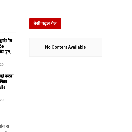
बेसी पढ़ल गेल
उद्देशीय
ेटिक
No Content Available
िंग पुल,
20
ढ़ाई करती
ालिका
तीह
20
चीन स