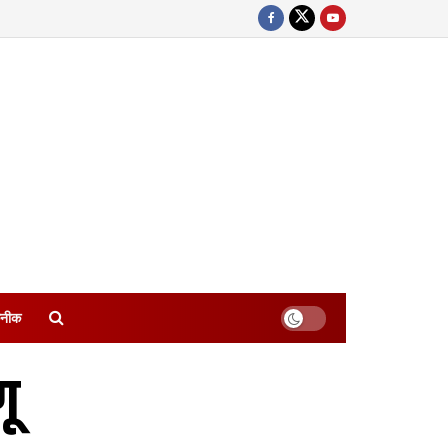
नीक
ू