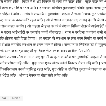
लि सकैत अछि। बिहार मे त आइ विकास क धारा बहि रहल अछि। खुलि रहल नव-न
विकास कए गति द रहल अछि। इ उदगार शनिदिन मुख्यमंत्री नीतीश कुमार चन्द्रगुप्त
 पहिल दीक्षांत समारोह मे रखलथि। मुख्यमंत्री कहला जे राज्य मे चन्द्रगुप्त प्रबं
 कए तकबा क काज करि रहल अछि। ओ संस्थान क छात्र कए सलाह देलथि जे ओ स
रोल माडल बनथि। ओ कहला जे हाल क वर्ष मे देश क विभिन्न क्षेत्र मे आईआईट
ि मे पटना आईआईटी क प्रदर्शन काफी नीकरहल। राज्य मे प्रतिभा क कोनो कमी न
ि ओकरा सही दिशा देबाक। ओ कहला जे संस्थान क लेल भवन निर्माण क कार्य ज
दीक्षांत समारोह संस्थान क अपन भवन मे होएत। संस्थान क निदेशक डॉ बी मुकुन्
संस्थान क छात्रा कए सौ प्रतिशत रोजगार क व्यवस्था कैल गेल अछि।
य मंत्री जयराम रमेश क गाउन कए गुलामी क प्रतीक बतेबा पर मुख्यमंत्री कहला जे ग
रतीय परंपरा नहि अछि। मुदा एखन एकर दोसर कोनो विकल्प तैयार नहि अछि। प्
ा विश्वविद्यालय काफी प्रसिद्ध रहल अछि, मुदा ओहि स संबंधित पुस्तक मे गाउन क क
ि भेटैत अछि। ओना इ बेकार क बोझ सेहो लगैत अछि।
ihar
nitish