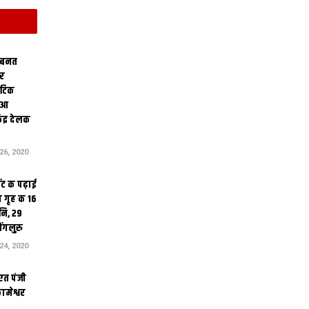
 बनत
ोर
थेटिक
क आ
ेंद्र देलक
6, 2020
ंट क पढ़ाई
 गृह क 16
ि, 29
ंगलुरु
4, 2020
एत पंजी
ामेश्वर