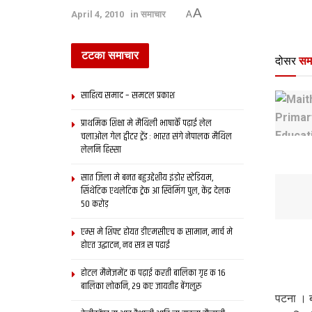
A
April 4, 2010
in
समाचार
A
टटका समाचार
दोसर
सम
साहित्य समाद – समटल प्रकाश
प्राथमिक शि‍क्षा मे मैथि‍ली भाषाकेँ पढ़ाई लेल
चलाओल गेल ट्वीटर ट्रेंड : भारत संगे नेपालक मैथिल
लेलनि हिस्सा
सात जिला मे बनत बहुउद्देशीय इंडोर स्‍टेडि‍यम,
सिंथेटिक एथलेटिक ट्रेक आ स्विमिंग पुल, केंद्र देलक
50 करोड़
एम्स मे शिफ्ट होयत डीएमसीएच क सामान, मार्च मे
होएत उद्घाटन, नव सत्र स पढाई
होटल मैनेजमेंट क पढ़ाई करती बालिका गृह क 16
बालिका लोकनि, 29 कए जायतीह बेंगलुरु
पटना । 