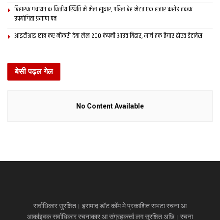
बिहारक पंचायत क वित्‍तीय स्थिति मे भेल सुधार, पहिल बेर भेटत एक हजार करोड़ तकक
उपयोगिता प्रमाण पत्र
आइटीआइ छात्र कए नौकरी देबा लेल 200 कंपनी आउत बिहार, मार्च तक तैयार होएत डेटाबेस
बेसी पढ़ल गेल
No Content Available
सर्वाधिकार सुरक्षित। इसमाद डॉट कॉम मे प्रकाशित सभटा रचना आ
आर्काइवक सर्वाधिकार रचनाकार आ संग्रहकर्त्ता लग सुरक्षित अछि। रचना