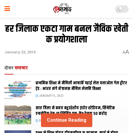
हर जिलाक एकटा गाम बनल जैविक खेती
क प्रयोगशाला
A
January 22, 2010
A
दोसर
समाचार
प्राथमिक शि‍क्षा मे मैथि‍ली भाषाकेँ पढ़ाई लेल चलाओल गेल ट्वीटर
ट्रेंड : भारत संगे नेपालक मैथिल लेलनि हिस्सा
JANUARY 5, 2021
सात जिला मे बनत बहुउद्देशीय इंडोर स्‍टेडि‍यम, सिंथेटिक
एथलेटिक ट्रेक आ स्विमिंग पुल, केंद्र देलक 50 करोड़
Continue Reading
DECEMBER 26, 2020