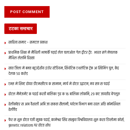
टटका समाचार
साहित्य समाद – समटल प्रकाश
प्राथमिक शि‍क्षा मे मैथि‍ली भाषाकेँ पढ़ाई लेल चलाओल गेल ट्वीटर ट्रेंड : भारत संगे नेपालक
मैथिल लेलनि हिस्सा
सात जिला मे बनत बहुउद्देशीय इंडोर स्‍टेडि‍यम, सिंथेटिक एथलेटिक ट्रेक आ स्विमिंग पुल, केंद्र
देलक 50 करोड़
एम्स मे शिफ्ट होयत डीएमसीएच क सामान, मार्च मे होएत उद्घाटन, नव सत्र स पढाई
होटल मैनेजमेंट क पढ़ाई करती बालिका गृह क 16 बालिका लोकनि, 29 कए जायतीह बेंगलुरु
हेलीकॉप्टर स आब वैशाली आबि जा सकता सैलानी, पर्यटन विभाग बना रहल अछि कॉमर्शियल
हेलीपैड
फेर स शुरू होएत पंजी सूत्रक पढाई, कामेश्वर सिंह संस्कृत विश्वविद्यालय शुरू करत डिप्लोमा कोर्स,
genetic relations पर होएत शोध