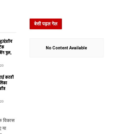
बेसी पढ़ल गेल
उद्देशीय
ेटिक
No Content Available
िंग पुल,
20
ढ़ाई करती
ालिका
तीह
20
 क विकास
ए या