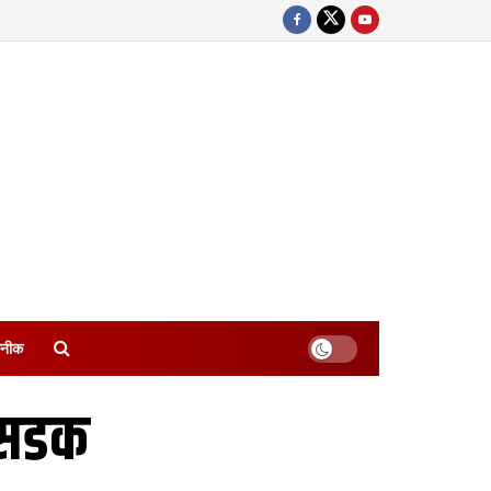
नीक
 सडक