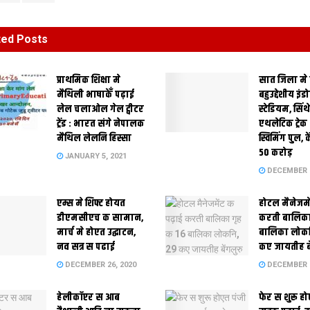
ted
Posts
प्राथमिक शि‍क्षा मे
सात जिला मे
मैथि‍ली भाषाकेँ पढ़ाई
बहुउद्देशीय इंड
लेल चलाओल गेल ट्वीटर
स्‍टेडि‍यम, सिं
ट्रेंड : भारत संगे नेपालक
एथलेटिक ट्रे
मैथिल लेलनि हिस्सा
स्विमिंग पुल, क
50 करोड़
JANUARY 5, 2021
DECEMBER 2
एम्स मे शिफ्ट होयत
होटल मैनेजमे
डीएमसीएच क सामान,
करती बालिका
मार्च मे होएत उद्घाटन,
बालिका लोकन
नव सत्र स पढाई
कए जायतीह बे
DECEMBER 26, 2020
DECEMBER 2
हेलीकॉप्टर स आब
फेर स शुरू हो