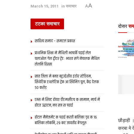
A
March 15, 2011
in
समाचार
A
टटका समाचार
दोसर
सम
साहित्य समाद – समटल प्रकाश
प्राथमिक शि‍क्षा मे मैथि‍ली भाषाकेँ पढ़ाई लेल
चलाओल गेल ट्वीटर ट्रेंड : भारत संगे नेपालक मैथिल
लेलनि हिस्सा
सात जिला मे बनत बहुउद्देशीय इंडोर स्‍टेडि‍यम,
सिंथेटिक एथलेटिक ट्रेक आ स्विमिंग पुल, केंद्र देलक
50 करोड़
एम्स मे शिफ्ट होयत डीएमसीएच क सामान, मार्च मे
होएत उद्घाटन, नव सत्र स पढाई
होटल मैनेजमेंट क पढ़ाई करती बालिका गृह क 16
छौड़ाही ।
बालिका लोकनि, 29 कए जायतीह बेंगलुरु
करबा मे 