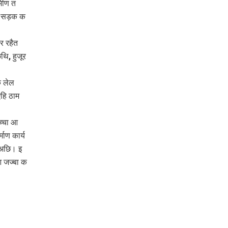
मीण त
बा सड़क क
र रहैत
ि, हुजूर
 लेल
हि ठाम
च्चा आ
ाण कार्य
 अछि। इ
आ जज्बा क