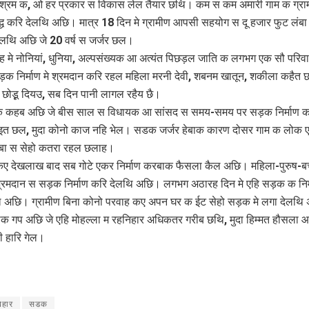
श्रम क, ओ हर प्रकार स विकास लेल तैयार छथि। कम स कम अमारी गाम क ग्रा
्ध करि देलथि अछि। मात्र 18 दिन मे ग्रामीण आपसी सहयोग स दू हजार फुट लं
केलथि अछि जे 20 वर्ष स जर्जर छल।
ह मे नोनियां, धुनिया, अल्पसंख्यक आ अत्यंत पिछड़ल जाति क लगभग एक सौ परिवा
 निर्माण मे श्रमदान करि रहल महिला मरनी देवी, शबनम खातून, शकीला कहैत छथ
छोडू़ दियउ, सब दिन पानी लागल रहैय छै।
 क कहब अछि जे बीस साल स विधायक आ सांसद स समय-समय पर सड़क निर्माण क
त छल, मुदा कोनो काज नहि भेल। सडक जर्जर हेबाक कारण दोसर गाम क लोक ए
खबा स सेहो कतरा रहल छलाह।
ए देखलाख बाद सब गोटे एकर निर्माण करबाक फैसला कैल अछि। महिला-पुरुष-ब
्रमदान स सड़क निर्माण करि देलथि अछि। लगभग अठारह दिन मे एहि सड़क क निर्म
ेल अछि। ग्रामीण बिना कोनो परवाह कए अपन घर क ईट सेहो सड़क मे लगा देलथि
क गप अछि जे एहि मोहल्ला म रहनिहार अधिकतर गरीब छथि, मुदा हिम्मत हौसला 
ी हारि गेल।
िहार
सडक