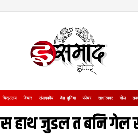
चित्रालय
विचार
संपादकीय
देश-दुनिया
फीचर
साक्षात्‍कार
खेल
तक
 स हाथ जुडल त बनि गेल