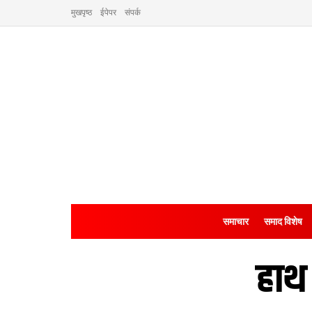
मुखपृष्ठ
ईपेपर
संपर्क
समाचार
समाद विशेष
हाथ