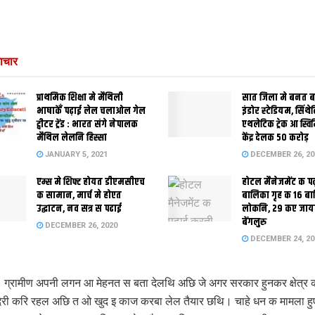
ाचार
प्राथमिक शि‍क्षा मे मैथि‍ली
सात जिला मे बनत बहु
भाषाकेँ पढ़ाई लेल चलाओल गेल
इंडोर स्‍टेडि‍यम, सिंथ
ट्वीटर ट्रेंड : भारत संगे नेपालक
एथलेटिक ट्रेक आ स्विम
मैथिल लेलनि हिस्सा
केंद्र देलक 50 करोड़
JANUARY 5, 2021
DECEMBER 26, 20
एम्स मे शिफ्ट होयत डीएमसीएच
होटल मैनेजमेंट क प
क सामान, मार्च मे होएत
बालिका गृह क 16 ब
उद्घाटन, नव सत्र स पढाई
लोकनि, 29 कए जाय
बेंगलुरु
DECEMBER 26, 2020
DECEMBER 24, 20
 ग्रामीण अपनी लगन आ मेहनत स बता देलथि अछि जे अगर सरकार हुनकर क्षेत्र
देरी करि रहल अछि त ओ खुद इ काज करबा लेल तैयार छथि। चाहे धन क मामला हु