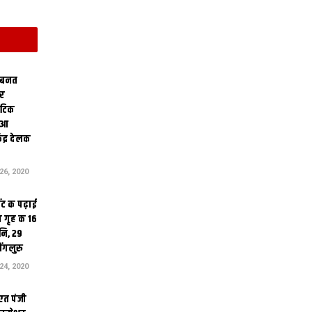
 बनत
ोर
थेटिक
क आ
ेंद्र देलक
6, 2020
ंट क पढ़ाई
 गृह क 16
ि, 29
ंगलुरु
4, 2020
एत पंजी