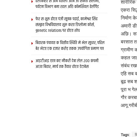
हेलीकॉप्टर स आब वैशाली आबि जा सकता सैलानी,
शारीरिक 
पर्यटन विभाग बना रहल अछि कॉमर्शियल हेलीपैड
एकरा सिद
निर्माण 
फेर स शुरू होएत पंजी सूत्रक पढाई, कामेश्वर सिंह
संस्कृत विश्वविद्यालय शुरू करत डिप्लोमा कोर्स,
अमारी डी
genetic relations पर होएत शोध
अछि। सड़क
बरसात त 
बिहारक पंचायत क वित्‍तीय स्थिति मे भेल सुधार, पहिल
बेर भेटत एक हजार करोड़ तकक उपयोगिता प्रमाण पत्र
ग्रामीण
कहल जाइ
आइटीआइ छात्र कए नौकरी देबा लेल 200 कंपनी
संबंध र
आउत बिहार, मार्च तक तैयार होएत डेटाबेस
एहि सब क
बूढ सब श
पूरा भ ग
गौर करबा
आगू गरीब
Tags:
ब