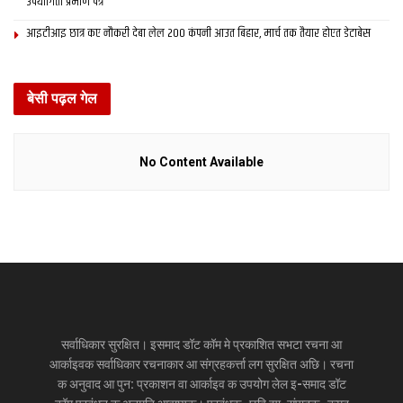
उपयोगिता प्रमाण पत्र
आइटीआइ छात्र कए नौकरी देबा लेल 200 कंपनी आउत बिहार, मार्च तक तैयार होएत डेटाबेस
बेसी पढ़ल गेल
No Content Available
सर्वाधिकार सुरक्षित। इसमाद डॉट कॉम मे प्रकाशित सभटा रचना आ
आर्काइवक सर्वाधिकार रचनाकार आ संग्रहकर्त्ता लग सुरक्षित अछि। रचना
क अनुवाद आ पुन: प्रकाशन वा आर्काइव क उपयोग लेल इ-समाद डॉट