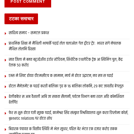
टटका समाचार
साहित्य समाद – समटल प्रकाश
प्राथमिक शि‍क्षा मे मैथि‍ली भाषाकेँ पढ़ाई लेल चलाओल गेल ट्वीटर ट्रेंड : भारत संगे नेपालक
मैथिल लेलनि हिस्सा
सात जिला मे बनत बहुउद्देशीय इंडोर स्‍टेडि‍यम, सिंथेटिक एथलेटिक ट्रेक आ स्विमिंग पुल, केंद्र
देलक 50 करोड़
एम्स मे शिफ्ट होयत डीएमसीएच क सामान, मार्च मे होएत उद्घाटन, नव सत्र स पढाई
होटल मैनेजमेंट क पढ़ाई करती बालिका गृह क 16 बालिका लोकनि, 29 कए जायतीह बेंगलुरु
हेलीकॉप्टर स आब वैशाली आबि जा सकता सैलानी, पर्यटन विभाग बना रहल अछि कॉमर्शियल
हेलीपैड
फेर स शुरू होएत पंजी सूत्रक पढाई, कामेश्वर सिंह संस्कृत विश्वविद्यालय शुरू करत डिप्लोमा कोर्स,
genetic relations पर होएत शोध
बिहारक पंचायत क वित्‍तीय स्थिति मे भेल सुधार, पहिल बेर भेटत एक हजार करोड़ तकक