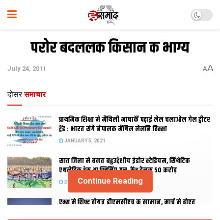
परोर बदललक किसान क भाग्‍य
A
July 24, 2011
A
दोसर
समाचार
प्राथमिक शि‍क्षा मे मैथि‍ली भाषाकेँ पढ़ाई लेल चलाओल गेल ट्वीटर
ट्रेंड : भारत संगे नेपालक मैथिल लेलनि हिस्सा
JANUARY 5, 2021
सात जिला मे बनत बहुउद्देशीय इंडोर स्‍टेडि‍यम, सिंथेटिक
एथलेटिक ट्रेक आ स्विमिंग पुल, केंद्र देलक 50 करोड़
Continue Reading
DECEMBER 26, 2020
एम्स मे शिफ्ट होयत डीएमसीएच क सामान, मार्च मे होएत
उद्घाटन, नव सत्र स पढाई