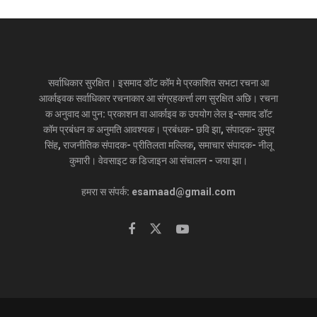
सर्वाधिकार सुरक्षित। इसमाद डॉट कॉम मे प्रकाशित सभटा रचना आ
आर्काइवक सर्वाधिकार रचनाकार आ संग्रहकर्त्ता लग सुरक्षित अछि। रचना
क अनुवाद आ पुन: प्रकाशन वा आर्काइव क उपयोग लेल इ-समाद डॉट
कॉम प्रबंधन क अनुमति आवश्यक। प्रबंधक- छवि झा, संपादक- कुमुद
सिंह, राजनीतिक संपादक- प्रीतिलता मल्लिक, समाचार संपादक- नीलू
कुमारी। वेवसाइट क डिजाइन आ संचालन - जया झा।
हमरा स संपर्क: esamaad@gmail.com