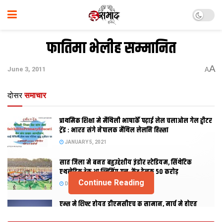
फातिमा भेलीह सम्मानित
A
June 3, 2011
A
दोसर
समाचार
प्राथमिक शि‍क्षा मे मैथि‍ली भाषाकेँ पढ़ाई लेल चलाओल गेल ट्वीटर
ट्रेंड : भारत संगे नेपालक मैथिल लेलनि हिस्सा
JANUARY 5, 2021
सात जिला मे बनत बहुउद्देशीय इंडोर स्‍टेडि‍यम, सिंथेटिक
एथलेटिक ट्रेक आ स्विमिंग पुल, केंद्र देलक 50 करोड़
Continue Reading
DECEMBER 26, 2020
एम्स मे शिफ्ट होयत डीएमसीएच क सामान, मार्च मे होएत
उद्घाटन, नव सत्र स पढाई