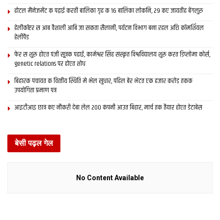
होटल मैनेजमेंट क पढ़ाई करती बालिका गृह क 16 बालिका लोकनि, 29 कए जायतीह बेंगलुरु
हेलीकॉप्टर स आब वैशाली आबि जा सकता सैलानी, पर्यटन विभाग बना रहल अछि कॉमर्शियल
हेलीपैड
फेर स शुरू होएत पंजी सूत्रक पढाई, कामेश्वर सिंह संस्कृत विश्वविद्यालय शुरू करत डिप्लोमा कोर्स,
genetic relations पर होएत शोध
बिहारक पंचायत क वित्‍तीय स्थिति मे भेल सुधार, पहिल बेर भेटत एक हजार करोड़ तकक
उपयोगिता प्रमाण पत्र
आइटीआइ छात्र कए नौकरी देबा लेल 200 कंपनी आउत बिहार, मार्च तक तैयार होएत डेटाबेस
बेसी पढ़ल गेल
No Content Available