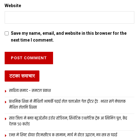
Website
Save my name, email, and website in this browser for the
next time I comment.
टटका समाचार
साहित्य समाद – समटल प्रकाश
प्राथमिक शि‍क्षा मे मैथि‍ली भाषाकेँ पढ़ाई लेल चलाओल गेल ट्वीटर ट्रेंड : भारत संगे नेपालक
मैथिल लेलनि हिस्सा
सात जिला मे बनत बहुउद्देशीय इंडोर स्‍टेडि‍यम, सिंथेटिक एथलेटिक ट्रेक आ स्विमिंग पुल, केंद्र
देलक 50 करोड़
एम्स मे शिफ्ट होयत डीएमसीएच क सामान, मार्च मे होएत उद्घाटन, नव सत्र स पढाई