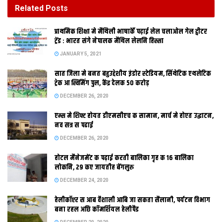
DECEMBER 26, 2020
Related
Posts
होटल मैनेजमेंट क पढ़ाई करती बालिका गृह क 16 बालिका
प्राथमिक शि‍क्षा मे मैथि‍ली भाषाकेँ पढ़ाई लेल चलाओल गेल ट्वीटर
लोकनि, 29 कए जायतीह बेंगलुरु
ट्रेंड : भारत संगे नेपालक मैथिल लेलनि हिस्सा
DECEMBER 24, 2020
JANUARY 5, 2021
सात जिला मे बनत बहुउद्देशीय इंडोर स्‍टेडि‍यम, सिंथेटिक एथलेटिक
ट्रेक आ स्विमिंग पुल, केंद्र देलक 50 करोड़
DECEMBER 26, 2020
दरभंगा। पुरी पीठ क शंकराचार्य दरभंगा मे
एम्स मे शिफ्ट होयत डीएमसीएच क सामान, मार्च मे होएत उद्घाटन,
नव सत्र स पढाई
DECEMBER 26, 2020
होटल मैनेजमेंट क पढ़ाई करती बालिका गृह क 16 बालिका
आयोजित एकटा समारोह मे पं जयमंत मिश्रक पुस्‍तक ‘श्रीसीताचरित
लोकनि, 29 कए जायतीह बेंगलुरु
महाकाव्यम’ क लोकार्पण केलथि। ग्रंथ लोकार्पण समारोह क दौरान
DECEMBER 24, 2020
कार्यक्रम क संचालिका स्थानीय सीएम कालेज क अंग्रेजी विभाग क
हेलीकॉप्टर स आब वैशाली आबि जा सकता सैलानी, पर्यटन विभाग
प्राध्यापिका डॉ. इंदिरा झा जेनाहि सम्मानित करबा लेल फातिमा क नाम
बना रहल अछि कॉमर्शियल हेलीपैड
घोषित केलथि, ओहि ठाम मौजूद सबगोटे आश्चर्यचकित रहि गेलथि। सबहक