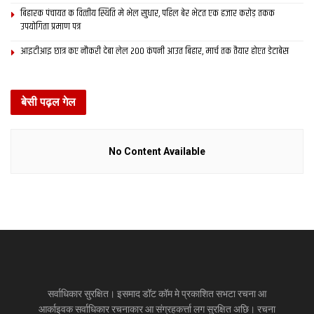
बिहारक पंचायत क वित्‍तीय स्थिति मे भेल सुधार, पहिल बेर भेटत एक हजार करोड़ तकक
उपयोगिता प्रमाण पत्र
आइटीआइ छात्र कए नौकरी देबा लेल 200 कंपनी आउत बिहार, मार्च तक तैयार होएत डेटाबेस
बेसी पढ़ल गेल
No Content Available
सर्वाधिकार सुरक्षित। इसमाद डॉट कॉम मे प्रकाशित सभटा रचना आ
आर्काइवक सर्वाधिकार रचनाकार आ संग्रहकर्त्ता लग सुरक्षित अछि। रचना