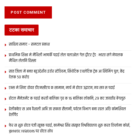
टटका समाचार
साहित्य समाद – समटल प्रकाश
प्राथमिक शि‍क्षा मे मैथि‍ली भाषाकेँ पढ़ाई लेल चलाओल गेल ट्वीटर ट्रेंड : भारत संगे नेपालक
मैथिल लेलनि हिस्सा
सात जिला मे बनत बहुउद्देशीय इंडोर स्‍टेडि‍यम, सिंथेटिक एथलेटिक ट्रेक आ स्विमिंग पुल, केंद्र
देलक 50 करोड़
एम्स मे शिफ्ट होयत डीएमसीएच क सामान, मार्च मे होएत उद्घाटन, नव सत्र स पढाई
होटल मैनेजमेंट क पढ़ाई करती बालिका गृह क 16 बालिका लोकनि, 29 कए जायतीह बेंगलुरु
हेलीकॉप्टर स आब वैशाली आबि जा सकता सैलानी, पर्यटन विभाग बना रहल अछि कॉमर्शियल
हेलीपैड
फेर स शुरू होएत पंजी सूत्रक पढाई, कामेश्वर सिंह संस्कृत विश्वविद्यालय शुरू करत डिप्लोमा कोर्स,
genetic relations पर होएत शोध