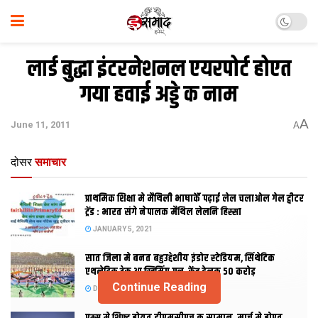
लार्ड बुद्धा इंटरनेशनल एयरपोर्ट होएत
गया हवाई अड्डे क नाम
A
June 11, 2011
A
दोसर
समाचार
प्राथमिक शि‍क्षा मे मैथि‍ली भाषाकेँ पढ़ाई लेल चलाओल गेल ट्वीटर
ट्रेंड : भारत संगे नेपालक मैथिल लेलनि हिस्सा
JANUARY 5, 2021
सात जिला मे बनत बहुउद्देशीय इंडोर स्‍टेडि‍यम, सिंथेटिक
एथलेटिक ट्रेक आ स्विमिंग पुल, केंद्र देलक 50 करोड़
Continue Reading
DECEMBER 26, 2020