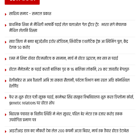
साहित्य समाद – समटल प्रकाश
प्राथमिक शि‍क्षा मे मैथि‍ली भाषाकेँ पढ़ाई लेल चलाओल गेल ट्वीटर ट्रेंड : भारत संगे नेपालक
मैथिल लेलनि हिस्सा
सात जिला मे बनत बहुउद्देशीय इंडोर स्‍टेडि‍यम, सिंथेटिक एथलेटिक ट्रेक आ स्विमिंग पुल, केंद्र
देलक 50 करोड़
एम्स मे शिफ्ट होयत डीएमसीएच क सामान, मार्च मे होएत उद्घाटन, नव सत्र स पढाई
होटल मैनेजमेंट क पढ़ाई करती बालिका गृह क 16 बालिका लोकनि, 29 कए जायतीह बेंगलुरु
हेलीकॉप्टर स आब वैशाली आबि जा सकता सैलानी, पर्यटन विभाग बना रहल अछि कॉमर्शियल
हेलीपैड
फेर स शुरू होएत पंजी सूत्रक पढाई, कामेश्वर सिंह संस्कृत विश्वविद्यालय शुरू करत डिप्लोमा कोर्स,
genetic relations पर होएत शोध
बिहारक पंचायत क वित्‍तीय स्थिति मे भेल सुधार, पहिल बेर भेटत एक हजार करोड़ तकक
उपयोगिता प्रमाण पत्र
आइटीआइ छात्र कए नौकरी देबा लेल 200 कंपनी आउत बिहार, मार्च तक तैयार होएत डेटाबेस