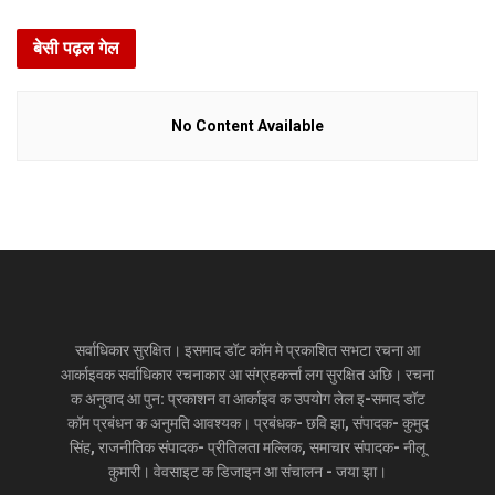
बेसी पढ़ल गेल
No Content Available
सर्वाधिकार सुरक्षित। इसमाद डॉट कॉम मे प्रकाशित सभटा रचना आ
आर्काइवक सर्वाधिकार रचनाकार आ संग्रहकर्त्ता लग सुरक्षित अछि। रचना
क अनुवाद आ पुन: प्रकाशन वा आर्काइव क उपयोग लेल इ-समाद डॉट
कॉम प्रबंधन क अनुमति आवश्यक। प्रबंधक- छवि झा, संपादक- कुमुद
सिंह, राजनीतिक संपादक- प्रीतिलता मल्लिक, समाचार संपादक- नीलू
कुमारी। वेवसाइट क डिजाइन आ संचालन - जया झा।