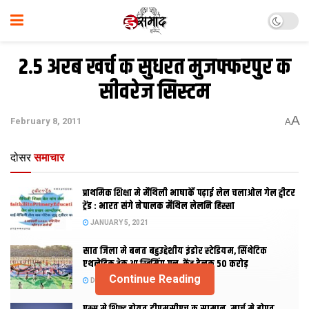
2.5 अरब खर्च क सुधरत मुजफ्फरपुर क
सीवरेज सिस्टम
A
February 8, 2011
A
दोसर
समाचार
प्राथमिक शि‍क्षा मे मैथि‍ली भाषाकेँ पढ़ाई लेल चलाओल गेल ट्वीटर
ट्रेंड : भारत संगे नेपालक मैथिल लेलनि हिस्सा
JANUARY 5, 2021
सात जिला मे बनत बहुउद्देशीय इंडोर स्‍टेडि‍यम, सिंथेटिक
एथलेटिक ट्रेक आ स्विमिंग पुल, केंद्र देलक 50 करोड़
Continue Reading
DECEMBER 26, 2020