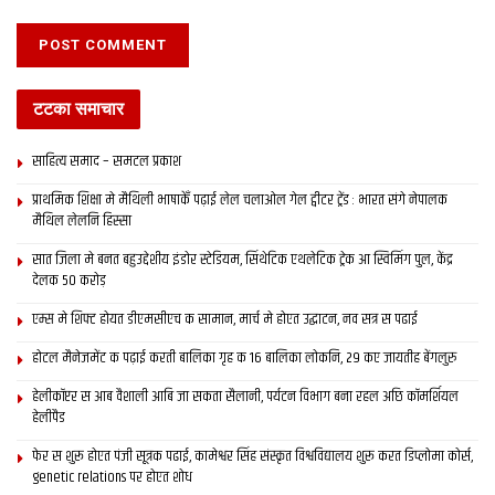
टटका समाचार
साहित्य समाद – समटल प्रकाश
प्राथमिक शि‍क्षा मे मैथि‍ली भाषाकेँ पढ़ाई लेल चलाओल गेल ट्वीटर ट्रेंड : भारत संगे नेपालक
मैथिल लेलनि हिस्सा
सात जिला मे बनत बहुउद्देशीय इंडोर स्‍टेडि‍यम, सिंथेटिक एथलेटिक ट्रेक आ स्विमिंग पुल, केंद्र
देलक 50 करोड़
एम्स मे शिफ्ट होयत डीएमसीएच क सामान, मार्च मे होएत उद्घाटन, नव सत्र स पढाई
होटल मैनेजमेंट क पढ़ाई करती बालिका गृह क 16 बालिका लोकनि, 29 कए जायतीह बेंगलुरु
हेलीकॉप्टर स आब वैशाली आबि जा सकता सैलानी, पर्यटन विभाग बना रहल अछि कॉमर्शियल
हेलीपैड
फेर स शुरू होएत पंजी सूत्रक पढाई, कामेश्वर सिंह संस्कृत विश्वविद्यालय शुरू करत डिप्लोमा कोर्स,
genetic relations पर होएत शोध