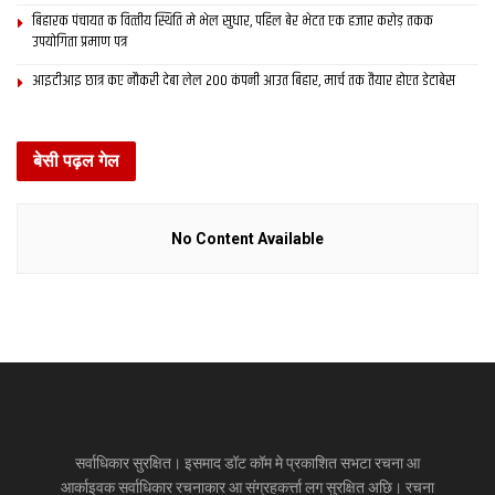
बिहारक पंचायत क वित्‍तीय स्थिति मे भेल सुधार, पहिल बेर भेटत एक हजार करोड़ तकक
उपयोगिता प्रमाण पत्र
आइटीआइ छात्र कए नौकरी देबा लेल 200 कंपनी आउत बिहार, मार्च तक तैयार होएत डेटाबेस
बेसी पढ़ल गेल
No Content Available
सर्वाधिकार सुरक्षित। इसमाद डॉट कॉम मे प्रकाशित सभटा रचना आ
आर्काइवक सर्वाधिकार रचनाकार आ संग्रहकर्त्ता लग सुरक्षित अछि। रचना