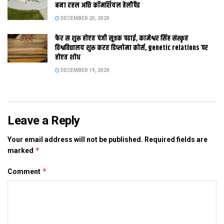
विचार विमर्श केलथि आ ट्रीटमेंट प्लांट क स्थापना पर निगमकर्मी स सेहो गप
बना रहल अछि कॉमर्शियल हेलीपैड
केलथि। ओ कहलथि जे घर सब स निकलल गंदा पाइन छोट पैघ पाइप क
DECEMBER 20, 2020
कनेक्शन क माध्यम स ट्रीटमेंट प्लांट तक पहुंचत आ फेर ट्रीटमेंट भेलाक
फेर स शुरू होएत पंजी सूत्रक पढाई, कामेश्वर सिंह संस्कृत
बाद ओ कृषि कार्य मे उपयोग क लेल उपलब्ध भ जाएत।
विश्वविद्यालय शुरू करत डिप्लोमा कोर्स, genetic relations पर
होएत शोध
DECEMBER 19, 2020
Tags:
दरभंगा
मुजफ्फरपुर
Leave a Reply
Your email address will not be published.
Required fields are
*
marked
*
Comment