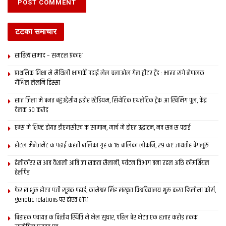
टटका समाचार
साहित्य समाद – समटल प्रकाश
प्राथमिक शि‍क्षा मे मैथि‍ली भाषाकेँ पढ़ाई लेल चलाओल गेल ट्वीटर ट्रेंड : भारत संगे नेपालक
मैथिल लेलनि हिस्सा
सात जिला मे बनत बहुउद्देशीय इंडोर स्‍टेडि‍यम, सिंथेटिक एथलेटिक ट्रेक आ स्विमिंग पुल, केंद्र
देलक 50 करोड़
एम्स मे शिफ्ट होयत डीएमसीएच क सामान, मार्च मे होएत उद्घाटन, नव सत्र स पढाई
होटल मैनेजमेंट क पढ़ाई करती बालिका गृह क 16 बालिका लोकनि, 29 कए जायतीह बेंगलुरु
हेलीकॉप्टर स आब वैशाली आबि जा सकता सैलानी, पर्यटन विभाग बना रहल अछि कॉमर्शियल
हेलीपैड
फेर स शुरू होएत पंजी सूत्रक पढाई, कामेश्वर सिंह संस्कृत विश्वविद्यालय शुरू करत डिप्लोमा कोर्स,
genetic relations पर होएत शोध
बिहारक पंचायत क वित्‍तीय स्थिति मे भेल सुधार, पहिल बेर भेटत एक हजार करोड़ तकक