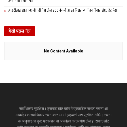
उपयोगिता प्रमाण पत्र
आइटीआइ छात्र कए नौकरी देबा लेल 200 कंपनी आउत बिहार, मार्च तक तैयार होएत डेटाबेस
बेसी पढ़ल गेल
No Content Available
सर्वाधिकार सुरक्षित। इसमाद डॉट कॉम मे प्रकाशित सभटा रचना आ
आर्काइवक सर्वाधिकार रचनाकार आ संग्रहकर्त्ता लग सुरक्षित अछि। रचना
क अनुवाद आ पुन: प्रकाशन वा आर्काइव क उपयोग लेल इ-समाद डॉट