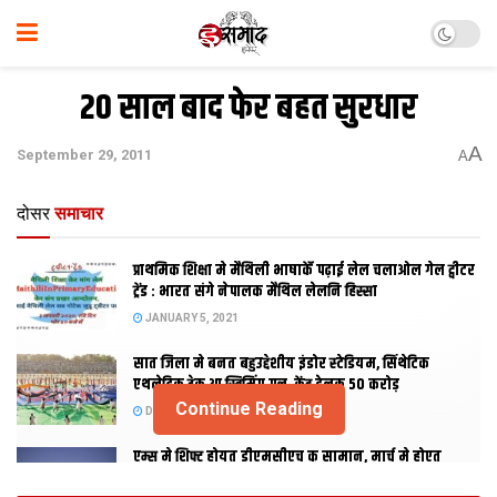
20 साल बाद फेर बहत सुरधार
A
September 29, 2011
A
दोसर
समाचार
प्राथमिक शि‍क्षा मे मैथि‍ली भाषाकेँ पढ़ाई लेल चलाओल गेल ट्वीटर
ट्रेंड : भारत संगे नेपालक मैथिल लेलनि हिस्सा
JANUARY 5, 2021
सात जिला मे बनत बहुउद्देशीय इंडोर स्‍टेडि‍यम, सिंथेटिक
एथलेटिक ट्रेक आ स्विमिंग पुल, केंद्र देलक 50 करोड़
Continue Reading
DECEMBER 26, 2020
एम्स मे शिफ्ट होयत डीएमसीएच क सामान, मार्च मे होएत
उद्घाटन, नव सत्र स पढाई