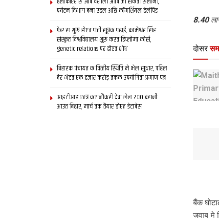
हेलीकॉप्टर स आब वैशाली आबि जा सकता सैलानी,
पर्यटन विभाग बना रहल अछि कॉमर्शियल हेलीपैड
8.40 ला
फेर स शुरू होएत पंजी सूत्रक पढाई, कामेश्वर सिंह
संस्कृत विश्वविद्यालय शुरू करत डिप्लोमा कोर्स,
genetic relations पर होएत शोध
दोसर
सम
बिहारक पंचायत क वित्‍तीय स्थिति मे भेल सुधार, पहिल
बेर भेटत एक हजार करोड़ तकक उपयोगिता प्रमाण पत्र
आइटीआइ छात्र कए नौकरी देबा लेल 200 कंपनी
आउत बिहार, मार्च तक तैयार होएत डेटाबेस
बैंक घोट
जवाब मे 