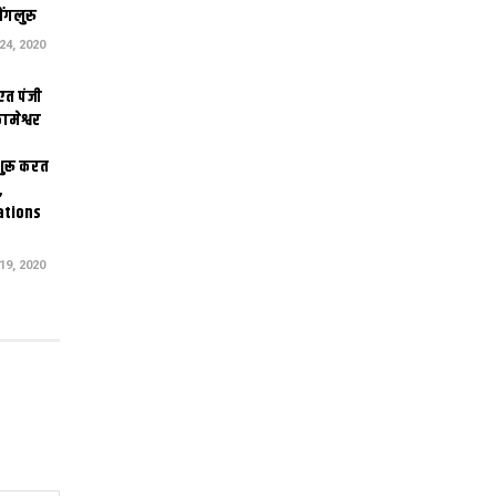
ंगलुरु
4, 2020
एत पंजी
ामेश्वर
 शुरू करत
,
ations
9, 2020