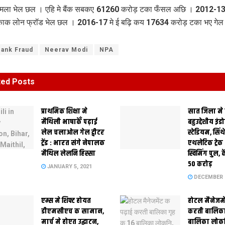
मला भेल छल । एहि मे बैंक सबकए 61260 करोड़ टका फँसल अछि । 2012-13
ाक लोन फ्रॉड भेल छल । 2016-17 मे ई बढ़ि कय 17634 करोड़ टका भए गेल
ank Fraud
Neerav Modi
NPA
ted
Posts
प्राथमिक शि‍क्षा मे
सात जिला मे
मैथि‍ली भाषाकेँ पढ़ाई
बहुउद्देशीय इंड
लेल चलाओल गेल ट्वीटर
स्‍टेडि‍यम, सिं
ट्रेंड : भारत संगे नेपालक
एथलेटिक ट्रे
मैथिल लेलनि हिस्सा
स्विमिंग पुल, क
50 करोड़
JANUARY 5, 2021
DECEMBER 2
एम्स मे शिफ्ट होयत
होटल मैनेजमे
डीएमसीएच क सामान,
करती बालिका
मार्च मे होएत उद्घाटन,
बालिका लोकन