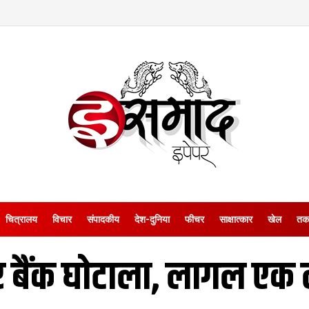
चित्रालय
विचार
संपादकीय
देश-दुनिया
फीचर
साक्षात्‍कार
खेल
तक
र बैंक घोटाला, लागल एक 