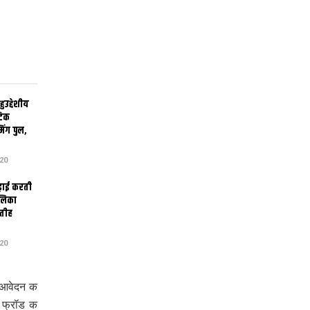
उद्देशीय
ेटिक
िंग पुल,
20
ढ़ाई करती
ालिका
तीह
20
ई आवेदन क
न फ्रॉड क