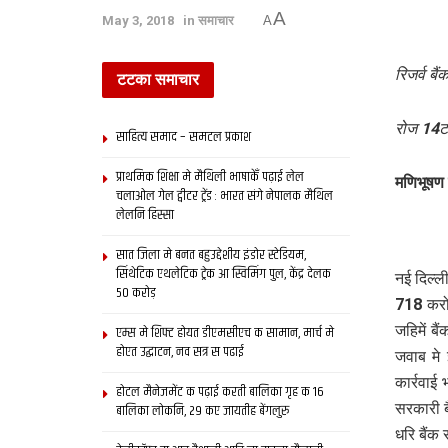
A
May 3, 2018
in
समाचार
A
रिजर्व ब
टटका समाचार
रोज 14ट
साहित्य समाद – समटल प्रकाश
प्राथमिक शि‍क्षा मे मैथि‍ली भाषाकेँ पढ़ाई लेल
मणिभूषण 
चलाओल गेल ट्वीटर ट्रेंड : भारत संगे नेपालक मैथिल
लेलनि हिस्सा
सात जिला मे बनत बहुउद्देशीय इंडोर स्‍टेडि‍यम,
सिंथेटिक एथलेटिक ट्रेक आ स्विमिंग पुल, केंद्र देलक
नई दिल्ल
50 करोड़
718 करो
जहिमें ब
एम्स मे शिफ्ट होयत डीएमसीएच क सामान, मार्च मे
होएत उद्घाटन, नव सत्र स पढाई
जवाब मे
कार्रवा
होटल मैनेजमेंट क पढ़ाई करती बालिका गृह क 16
सरकारी ब
बालिका लोकनि, 29 कए जायतीह बेंगलुरु
धरि बैं