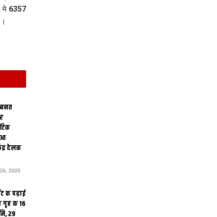
 मे 6357
 ।
 बनत
ोर
थेटिक
क आ
ेंद्र देलक
6, 2020
ंट क पढ़ाई
 गृह क 16
ि, 29