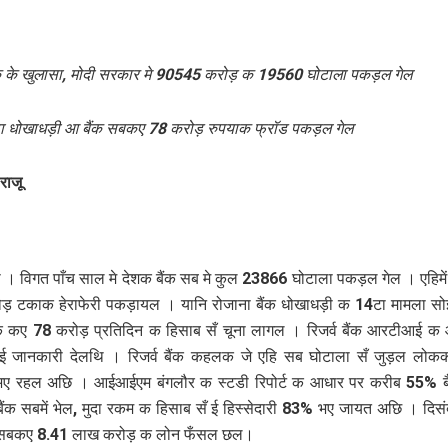
ैंक के खुलासा, मोदी सरकार मे 90545 करोड़ क 19560 घोटाला पकड़ल गेल
ा धोखाधड़ी आ बैंक सबकए 78 करोड़ रुपयाक फ्रॉड पकड़ल गेल
राजू
ी । विगत पाँच साल मे देशक बैंक सब मे कुल 23866 घोटाला पकड़ल गेल । एहिम
ड़ टकाक हेराफेरी पकड़ायल । यानि रोजाना बैंक धोखाधड़ी क 14टा मामला स
ैंक कए 78 करोड़ प्रतिदिन क हिसाब सँ चूना लागल । रिजर्व बैंक आरटीआई 
 ई जानकारी देलथि । रिजर्व बैंक कहलक जे एहि सब घोटाला सँ जुड़ल लो
ई भए रहल अछि । आईआईएम बंगलौर क स्टडी रिपोर्ट क आधार पर करीब 55% बै
ैंक सबमें भेल, मुदा रकम क हिसाब सँ ई हिस्सेदारी 83% भए जायत अछि । दि
क सबकए 8.41 लाख करोड़ क लोन फँसल छल।