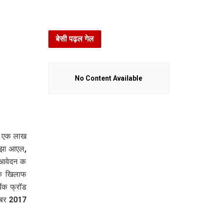
बेसी पढ़ल गेल
No Content Available
ें एक लाख
ोझा आएल,
क आवेदन क
कक खिलाफ
ंक फ्रॉड
संबर 2017