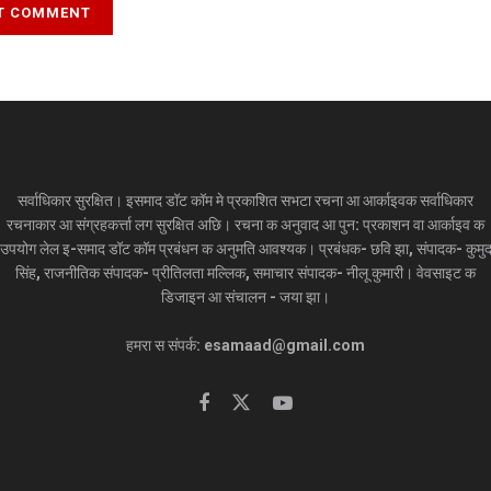
सर्वाधिकार सुरक्षित। इसमाद डॉट कॉम मे प्रकाशित सभटा रचना आ आर्काइवक सर्वाधिकार
रचनाकार आ संग्रहकर्त्ता लग सुरक्षित अछि। रचना क अनुवाद आ पुन: प्रकाशन वा आर्काइव क
उपयोग लेल इ-समाद डॉट कॉम प्रबंधन क अनुमति आवश्यक। प्रबंधक- छवि झा, संपादक- कुमु
सिंह, राजनीतिक संपादक- प्रीतिलता मल्लिक, समाचार संपादक- नीलू कुमारी। वेवसाइट क
डिजाइन आ संचालन - जया झा।
हमरा स संपर्क: esamaad@gmail.com