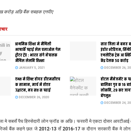
ख करोड़ अछि बैंक सबहक एनपीए
ाचार
प्राथमिक शि‍क्षा मे मैथि‍ली
सात जिला मे बनत बहु
भाषाकेँ पढ़ाई लेल चलाओल गेल
इंडोर स्‍टेडि‍यम, सिंथ
ट्वीटर ट्रेंड : भारत संगे नेपालक
एथलेटिक ट्रेक आ स्विम
मैथिल लेलनि हिस्सा
केंद्र देलक 50 करोड़
JANUARY 5, 2021
DECEMBER 26, 20
एम्स मे शिफ्ट होयत डीएमसीएच
होटल मैनेजमेंट क प
क सामान, मार्च मे होएत
बालिका गृह क 16 ब
उद्घाटन, नव सत्र स पढाई
लोकनि, 29 कए जाय
बेंगलुरु
DECEMBER 26, 2020
DECEMBER 24, 20
ाला मे सबसँ पैघ हिस्सेदारी लोन फ्रॉड क अछि। फरवरी मे एकटा दोसर आरटीआ
रिजर्व बैंक कहने छल जे 2012-13 सँ 2016-17 क दौरान सरकारी बैंक मे लो