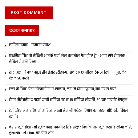
टटका समाचार
साहित्य समाद – समटल प्रकाश
प्राथमिक शि‍क्षा मे मैथि‍ली भाषाकेँ पढ़ाई लेल चलाओल गेल ट्वीटर ट्रेंड : भारत संगे नेपालक
मैथिल लेलनि हिस्सा
सात जिला मे बनत बहुउद्देशीय इंडोर स्‍टेडि‍यम, सिंथेटिक एथलेटिक ट्रेक आ स्विमिंग पुल, केंद्र
देलक 50 करोड़
एम्स मे शिफ्ट होयत डीएमसीएच क सामान, मार्च मे होएत उद्घाटन, नव सत्र स पढाई
होटल मैनेजमेंट क पढ़ाई करती बालिका गृह क 16 बालिका लोकनि, 29 कए जायतीह बेंगलुरु
हेलीकॉप्टर स आब वैशाली आबि जा सकता सैलानी, पर्यटन विभाग बना रहल अछि कॉमर्शियल
हेलीपैड
फेर स शुरू होएत पंजी सूत्रक पढाई, कामेश्वर सिंह संस्कृत विश्वविद्यालय शुरू करत डिप्लोमा कोर्स,
genetic relations पर होएत शोध