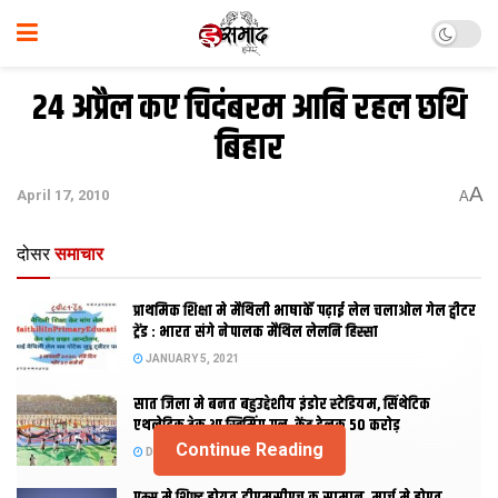
24 अप्रैल कए चिदंबरम आबि रहल छथि
बिहार
A
April 17, 2010
A
दोसर
समाचार
प्राथमिक शि‍क्षा मे मैथि‍ली भाषाकेँ पढ़ाई लेल चलाओल गेल ट्वीटर
ट्रेंड : भारत संगे नेपालक मैथिल लेलनि हिस्सा
JANUARY 5, 2021
सात जिला मे बनत बहुउद्देशीय इंडोर स्‍टेडि‍यम, सिंथेटिक
एथलेटिक ट्रेक आ स्विमिंग पुल, केंद्र देलक 50 करोड़
Continue Reading
DECEMBER 26, 2020