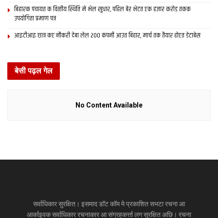
बिहारक पंचायत क वित्‍तीय स्थिति मे भेल सुधार, पहिल बेर भेटत एक हजार करोड़ तकक
उपयोगिता प्रमाण पत्र
आइटीआइ छात्र कए नौकरी देबा लेल 200 कंपनी आउत बिहार, मार्च तक तैयार होएत डेटाबेस
बेसी पढ़ल गेल
No Content Available
सर्वाधिकार सुरक्षित। इसमाद डॉट कॉम मे प्रकाशित सभटा रचना आ
आर्काइवक सर्वाधिकार रचनाकार आ संग्रहकर्त्ता लग सुरक्षित अछि। रचना