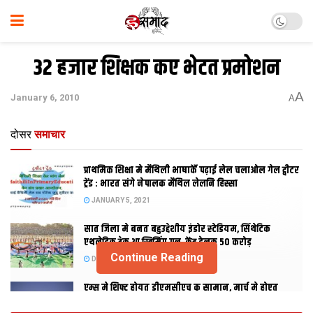
32 हजार शिक्षक कए भेटत प्रमोशन
A
January 6, 2010
A
दोसर
समाचार
प्राथमिक शि‍क्षा मे मैथि‍ली भाषाकेँ पढ़ाई लेल चलाओल गेल ट्वीटर
ट्रेंड : भारत संगे नेपालक मैथिल लेलनि हिस्सा
JANUARY 5, 2021
सात जिला मे बनत बहुउद्देशीय इंडोर स्‍टेडि‍यम, सिंथेटिक
एथलेटिक ट्रेक आ स्विमिंग पुल, केंद्र देलक 50 करोड़
Continue Reading
DECEMBER 26, 2020
एम्स मे शिफ्ट होयत डीएमसीएच क सामान, मार्च मे होएत
उद्घाटन, नव सत्र स पढाई