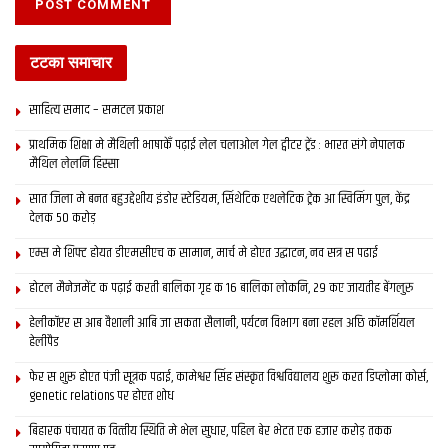
टटका समाचार
साहित्य समाद – समटल प्रकाश
प्राथमिक शि‍क्षा मे मैथि‍ली भाषाकेँ पढ़ाई लेल चलाओल गेल ट्वीटर ट्रेंड : भारत संगे नेपालक
मैथिल लेलनि हिस्सा
सात जिला मे बनत बहुउद्देशीय इंडोर स्‍टेडि‍यम, सिंथेटिक एथलेटिक ट्रेक आ स्विमिंग पुल, केंद्र
देलक 50 करोड़
एम्स मे शिफ्ट होयत डीएमसीएच क सामान, मार्च मे होएत उद्घाटन, नव सत्र स पढाई
होटल मैनेजमेंट क पढ़ाई करती बालिका गृह क 16 बालिका लोकनि, 29 कए जायतीह बेंगलुरु
हेलीकॉप्टर स आब वैशाली आबि जा सकता सैलानी, पर्यटन विभाग बना रहल अछि कॉमर्शियल
हेलीपैड
फेर स शुरू होएत पंजी सूत्रक पढाई, कामेश्वर सिंह संस्कृत विश्वविद्यालय शुरू करत डिप्लोमा कोर्स,
genetic relations पर होएत शोध
बिहारक पंचायत क वित्‍तीय स्थिति मे भेल सुधार, पहिल बेर भेटत एक हजार करोड़ तकक