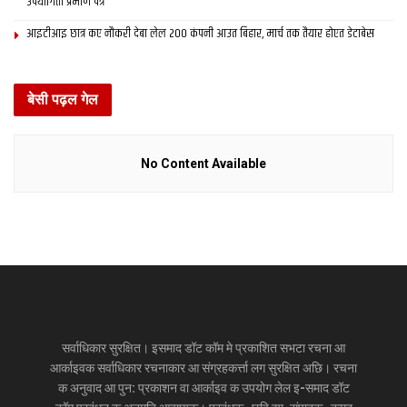
उपयोगिता प्रमाण पत्र
आइटीआइ छात्र कए नौकरी देबा लेल 200 कंपनी आउत बिहार, मार्च तक तैयार होएत डेटाबेस
बेसी पढ़ल गेल
No Content Available
सर्वाधिकार सुरक्षित। इसमाद डॉट कॉम मे प्रकाशित सभटा रचना आ
आर्काइवक सर्वाधिकार रचनाकार आ संग्रहकर्त्ता लग सुरक्षित अछि। रचना
क अनुवाद आ पुन: प्रकाशन वा आर्काइव क उपयोग लेल इ-समाद डॉट