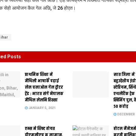
न क व्यवस्था सेहो कैल गेल अछि। एहि कार्यक्रम मे विख्यात गायिका पद्मश्री शार
क सेहो आयोजन कैल गेल अछि, जे 26 होएत।
ihar
ted
Posts
प्राथमिक शि‍क्षा मे
सात जिला मे
मैथि‍ली भाषाकेँ पढ़ाई
बहुउद्देशीय इंड
लेल चलाओल गेल ट्वीटर
स्‍टेडि‍यम, सिं
ट्रेंड : भारत संगे नेपालक
एथलेटिक ट्रे
मैथिल लेलनि हिस्सा
स्विमिंग पुल, क
50 करोड़
JANUARY 5, 2021
DECEMBER 2
एम्स मे शिफ्ट होयत
होटल मैनेजमे
डीएमसीएच क सामान,
करती बालिका