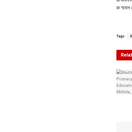
क मनोरंज
क गायन 
Tags:
B
Rela