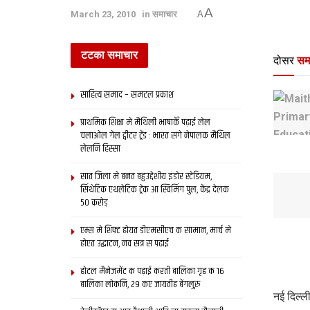
A
March 23, 2010
in
समाचार
A
टटका समाचार
दोसर
सम
साहित्य समाद – समटल प्रकाश
प्राथमिक शि‍क्षा मे मैथि‍ली भाषाकेँ पढ़ाई लेल
चलाओल गेल ट्वीटर ट्रेंड : भारत संगे नेपालक मैथिल
लेलनि हिस्सा
सात जिला मे बनत बहुउद्देशीय इंडोर स्‍टेडि‍यम,
सिंथेटिक एथलेटिक ट्रेक आ स्विमिंग पुल, केंद्र देलक
50 करोड़
एम्स मे शिफ्ट होयत डीएमसीएच क सामान, मार्च मे
होएत उद्घाटन, नव सत्र स पढाई
होटल मैनेजमेंट क पढ़ाई करती बालिका गृह क 16
बालिका लोकनि, 29 कए जायतीह बेंगलुरु
नई दिल्ल