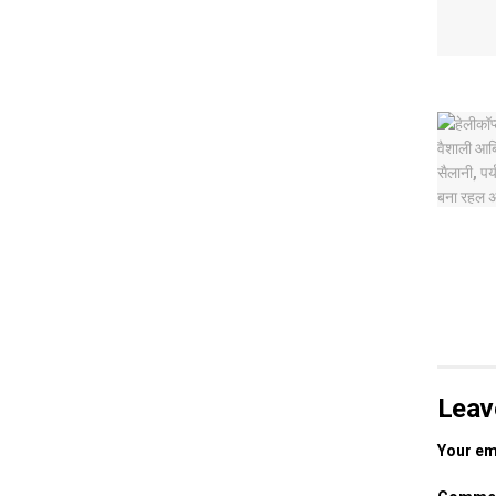
Leav
Your ema