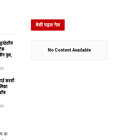
बेसी पढ़ल गेल
उद्देशीय
ेटिक
No Content Available
िंग पुल,
20
ढ़ाई करती
ालिका
तीह
20
्य क