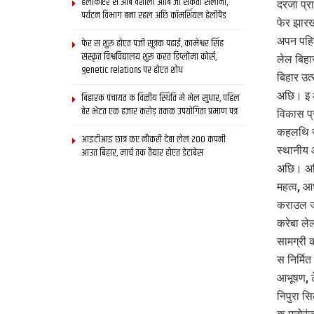
हेलीकॉप्टर स आब वैशाली आबि जा सकता सैलानी,
दरजा प्र
पर्यटन विभाग बना रहल अछि कॉमर्शियल हेलीपैड
फेर झार
अपन पहिल
फेर स शुरू होएत पंजी सूत्रक पढाई, कामेश्वर सिंह
संस्कृत विश्वविद्यालय शुरू करत डिप्लोमा कोर्स,
लेल बिहा
genetic relations पर होएत शोध
बिहार उत
अछि। इ आ
बिहारक पंचायत क वित्‍तीय स्थिति मे भेल सुधार, पहिल
बेर भेटत एक हजार करोड़ तकक उपयोगिता प्रमाण पत्र
विकास प्
कहलथि ज
आइटीआइ छात्र कए नौकरी देबा लेल 200 कंपनी
स्थानीय 
आउत बिहार, मार्च तक तैयार होएत डेटाबेस
अछि। अगि
महत्व, आ
कराउल जा
करेबा ले
सामग्री 
स निर्मि
आभूषण, टे
निपुरा स