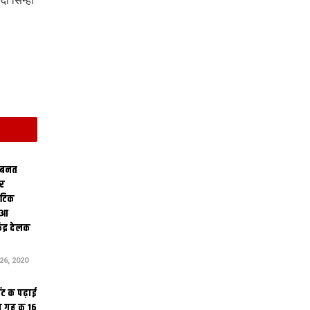
दा सिन्हा
 बनत
ोर
थेटिक
क आ
ेंद्र देलक
6, 2020
ंट क पढ़ाई
 गृह क 16