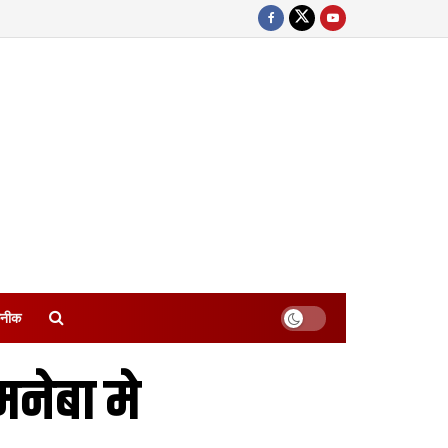
नीक
मनेबा मे