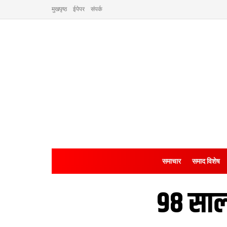
मुखपृष्ठ
ईपेपर
संपर्क
समाचार
समाद विशेष
98 साल 