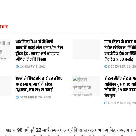
ाचार
प्राथमिक शि‍क्षा मे मैथि‍ली
सात जिला मे बनत बहु
भाषाकेँ पढ़ाई लेल चलाओल गेल
इंडोर स्‍टेडि‍यम, सिंथ
ट्वीटर ट्रेंड : भारत संगे नेपालक
एथलेटिक ट्रेक आ स्विम
मैथिल लेलनि हिस्सा
केंद्र देलक 50 करोड़
JANUARY 5, 2021
DECEMBER 26, 20
एम्स मे शिफ्ट होयत डीएमसीएच
होटल मैनेजमेंट क प
क सामान, मार्च मे होएत
बालिका गृह क 16 ब
उद्घाटन, नव सत्र स पढाई
लोकनि, 29 कए जाय
बेंगलुरु
DECEMBER 26, 2020
DECEMBER 24, 20
ी। आइ स 98 वर्ष पूर्व 22 मार्च कए बंगाल प्रोविन्स स अलग भ कए बिहार अलग राज