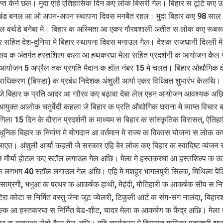
ाप्त केने छल। मुदा एहि एतिहासिक दिन कए लोक बिसरी गेल। बिहार स टूटि कए 
खंड बनल आ ओ अपन-अपन स्थापना दिवस मनबैत रहल। मुदा बिहार कए 98 साल 
 वर्थडे बनेबा मे। बिहार क अस्मिता आ एकर गौरवशाली अतीत स लोक कए रूबरू
र सहित देश-दुनिया मे बिहार स्थापना दिवस मनाउल गेल। देशक राजधानी दिल्ली मे
्सव क अंतर्गत हस्तशिल्प कला आ हथकरघा मेला सहित प्रदर्शनी क आयोजन कैल 
योजन 5 अप्रैल तक प्रगति मैदान क हॉल नंबर 15 मे चलत। बिहार ओद्यौगिक क्ष
राधिकरण (बियडा) क प्रबंध निदेशक अंशुली आर्या एकर विधिवत शुभारंभ केलथि
े बिहार क प्रति आदर आ गाौरव कए बढ़ावा देबा लेल एहन आयोजन आवश्यक अछ
आयुक्त आलोक चतुर्वेदी कहला जे बिहार क प्रति औद्योगिक घराना मे व्याप्त विचार
ला 15 दिन के दौरान प्रदर्शनी क माध्यम स बिहार क सांस्कृतिक विरासत, ऐतिह
धुनिक बिहार क निर्माण मे योगदान आ वर्तमान मे राज्य क विकास योजना स लोक 
एत। अंशुली आर्या कहली जे सरकार एहि बेर लोक कए बिहार क स्वादिष्ट व्यंज
ल मौर्या होटल कए स्टॉल लगाउल गेल अछि। मेला मे हस्तकरघा आ हस्तशिल्प क उत्क
क लगभग 40 स्टॉल लगाउल गेल अछि। एहि मे मशहूर भागलपुरी सिल्क, मिथिला पेंट
त साम्रगी, भभुआ क पत्थर क आकर्षक हाथी, मेहंदी, मोतिहारी क आकर्षक सीप स निर
रा कोटा स निर्मित वस्तु जेना जूट ज्वेलरी, टिकुली आर्ट क संग-संग नालंदा, बिह
िल्क आ हस्तकरघा स निर्मित बेड-शीट, चादर मेला क आकर्षण क केंद्र अछि। मेला म