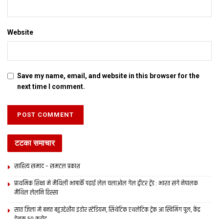
Website
Save my name, email, and website in this browser for the
next time I comment.
टटका समाचार
साहित्य समाद – समटल प्रकाश
प्राथमिक शि‍क्षा मे मैथि‍ली भाषाकेँ पढ़ाई लेल चलाओल गेल ट्वीटर ट्रेंड : भारत संगे नेपालक
मैथिल लेलनि हिस्सा
सात जिला मे बनत बहुउद्देशीय इंडोर स्‍टेडि‍यम, सिंथेटिक एथलेटिक ट्रेक आ स्विमिंग पुल, केंद्र