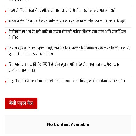
देलक 50 करोड़
एम्स मे शिफ्ट होयत डीएमसीएच क सामान, मार्च मे होएत उद्घाटन, नव सत्र स पढाई
होटल मैनेजमेंट क पढ़ाई करती बालिका गृह क 16 बालिका लोकनि, 29 कए जायतीह बेंगलुरु
हेलीकॉप्टर स आब वैशाली आबि जा सकता सैलानी, पर्यटन विभाग बना रहल अछि कॉमर्शियल
हेलीपैड
फेर स शुरू होएत पंजी सूत्रक पढाई, कामेश्वर सिंह संस्कृत विश्वविद्यालय शुरू करत डिप्लोमा कोर्स,
genetic relations पर होएत शोध
बिहारक पंचायत क वित्‍तीय स्थिति मे भेल सुधार, पहिल बेर भेटत एक हजार करोड़ तकक
उपयोगिता प्रमाण पत्र
आइटीआइ छात्र कए नौकरी देबा लेल 200 कंपनी आउत बिहार, मार्च तक तैयार होएत डेटाबेस
बेसी पढ़ल गेल
No Content Available