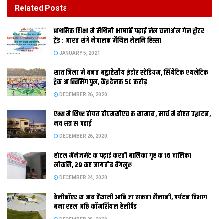
DECEMBER 26, 2020
Related
Posts
होटल मैनेजमेंट क पढ़ाई करती बालिका गृह क 16 बालिका
प्राथमिक शि‍क्षा मे मैथि‍ली भाषाकेँ पढ़ाई लेल चलाओल गेल ट्वीटर
लोकनि, 29 कए जायतीह बेंगलुरु
ट्रेंड : भारत संगे नेपालक मैथिल लेलनि हिस्सा
DECEMBER 24, 2020
JANUARY 5, 2021
सात जिला मे बनत बहुउद्देशीय इंडोर स्‍टेडि‍यम, सिंथेटिक एथलेटिक
ट्रेक आ स्विमिंग पुल, केंद्र देलक 50 करोड़
DECEMBER 26, 2020
एम्स मे शिफ्ट होयत डीएमसीएच क सामान, मार्च मे होएत उद्घाटन,
नव सत्र स पढाई
मिथिलाक विकासक एक मात्र लक्ष्य लए हम आबि रहल छी शीघ्र अतिशीघ्र
DECEMBER 26, 2020
होटल मैनेजमेंट क पढ़ाई करती बालिका गृह क 16 बालिका
लोकनि, 29 कए जायतीह बेंगलुरु
DECEMBER 24, 2020
हेलीकॉप्टर स आब वैशाली आबि जा सकता सैलानी, पर्यटन विभाग
बना रहल अछि कॉमर्शियल हेलीपैड