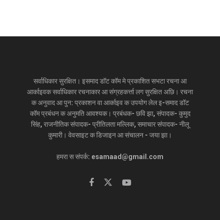
सर्वाधिकार सुरक्षित। इसमाद डॉट कॉम मे प्रकाशित सभटा रचना आ
आर्काइवक सर्वाधिकार रचनाकार आ संग्रहकर्त्ता लग सुरक्षित अछि। रचना
क अनुवाद आ पुन: प्रकाशन वा आर्काइव क उपयोग लेल इ-समाद डॉट
कॉम प्रबंधन क अनुमति आवश्यक। प्रबंधक- छवि झा, संपादक- कुमुद
सिंह, राजनीतिक संपादक- प्रीतिलता मल्लिक, समाचार संपादक- नीलू
कुमारी। वेवसाइट क डिजाइन आ संचालन - जया झा।
हमरा स संपर्क: esamaad@gmail.com