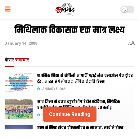
मिथिलाक विकासक एक मात्र लक्ष्य
A
January 14, 2008
A
दोसर
समाचार
प्राथमिक शि‍क्षा मे मैथि‍ली भाषाकेँ पढ़ाई लेल चलाओल गेल ट्वीटर
ट्रेंड : भारत संगे नेपालक मैथिल लेलनि हिस्सा
JANUARY 5, 2021
सात जिला मे बनत बहुउद्देशीय इंडोर स्‍टेडि‍यम, सिंथेटिक
एथलेटिक ट्रेक आ स्विमिंग पुल, केंद्र देलक 50 करोड़
Continue Reading
DECEMBER 26, 2020
एम्स मे शिफ्ट होयत डीएमसीएच क सामान, मार्च मे होएत
उद्घाटन, नव सत्र स पढाई