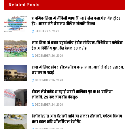
DECEMBER 26, 2020
Related
Posts
होटल मैनेजमेंट क पढ़ाई करती बालिका गृह क 16 बालिका
प्राथमिक शि‍क्षा मे मैथि‍ली भाषाकेँ पढ़ाई लेल चलाओल गेल ट्वीटर
लोकनि, 29 कए जायतीह बेंगलुरु
ट्रेंड : भारत संगे नेपालक मैथिल लेलनि हिस्सा
DECEMBER 24, 2020
JANUARY 5, 2021
सात जिला मे बनत बहुउद्देशीय इंडोर स्‍टेडि‍यम, सिंथेटिक एथलेटिक
ट्रेक आ स्विमिंग पुल, केंद्र देलक 50 करोड़
DECEMBER 26, 2020
एम्स मे शिफ्ट होयत डीएमसीएच क सामान, मार्च मे होएत उद्घाटन,
नव सत्र स पढाई
DECEMBER 26, 2020
होटल मैनेजमेंट क पढ़ाई करती बालिका गृह क 16 बालिका
लोकनि, 29 कए जायतीह बेंगलुरु
पटना । बिहार बोर्ड इंटर रिजल्ट 2019 क घोषणा काल्‍हि‍ भए जाएत । काल्‍हि‍
DECEMBER 24, 2020
बिहार बोर्ड इंटर क तीनू स्ट्रीम कला, विज्ञान, वाणिज्य आ वोकेशनल क
हेलीकॉप्टर स आब वैशाली आबि जा सकता सैलानी, पर्यटन विभाग
रिजल्ट एक संग जारी होएत । बिहार बोर्ड इंटर मूल्यांकन दू मार्च से शुरू भेल
बना रहल अछि कॉमर्शियल हेलीपैड
छल । एहि बेर रिकॉर्ड समय मे नतीजा क घोषणा कैल जा रहल अछि ।