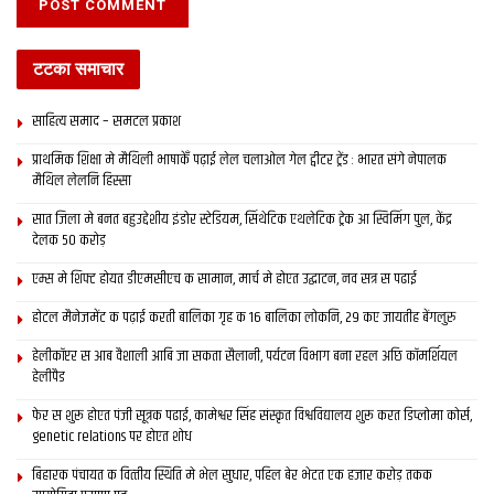
टटका समाचार
साहित्य समाद – समटल प्रकाश
प्राथमिक शि‍क्षा मे मैथि‍ली भाषाकेँ पढ़ाई लेल चलाओल गेल ट्वीटर ट्रेंड : भारत संगे नेपालक
मैथिल लेलनि हिस्सा
सात जिला मे बनत बहुउद्देशीय इंडोर स्‍टेडि‍यम, सिंथेटिक एथलेटिक ट्रेक आ स्विमिंग पुल, केंद्र
देलक 50 करोड़
एम्स मे शिफ्ट होयत डीएमसीएच क सामान, मार्च मे होएत उद्घाटन, नव सत्र स पढाई
होटल मैनेजमेंट क पढ़ाई करती बालिका गृह क 16 बालिका लोकनि, 29 कए जायतीह बेंगलुरु
हेलीकॉप्टर स आब वैशाली आबि जा सकता सैलानी, पर्यटन विभाग बना रहल अछि कॉमर्शियल
हेलीपैड
फेर स शुरू होएत पंजी सूत्रक पढाई, कामेश्वर सिंह संस्कृत विश्वविद्यालय शुरू करत डिप्लोमा कोर्स,
genetic relations पर होएत शोध
बिहारक पंचायत क वित्‍तीय स्थिति मे भेल सुधार, पहिल बेर भेटत एक हजार करोड़ तकक