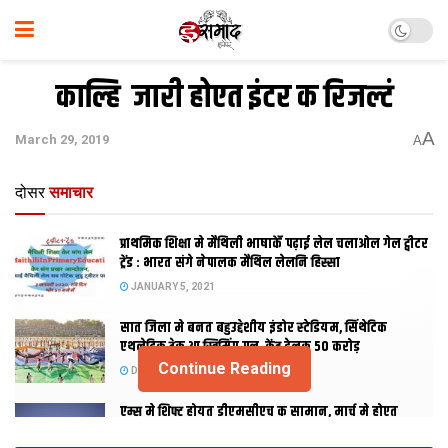
काल्हि ‍ जारी होएत इंटर क रिजल्टं
A
March 29, 2019
A
दोसर
समाचार
प्राथमिक शि‍क्षा मे मैथि‍ली भाषाकेँ पढ़ाई लेल चलाओल गेल ट्वीटर
ट्रेंड : भारत संगे नेपालक मैथिल लेलनि हिस्सा
JANUARY 5, 2021
सात जिला मे बनत बहुउद्देशीय इंडोर स्‍टेडि‍यम, सिंथेटिक
एथलेटिक ट्रेक आ स्विमिंग पुल, केंद्र देलक 50 करोड़
Continue Reading
DECEMBER 26, 2020
एम्स मे शिफ्ट होयत डीएमसीएच क सामान, मार्च मे होएत
उद्घाटन, नव सत्र स पढाई