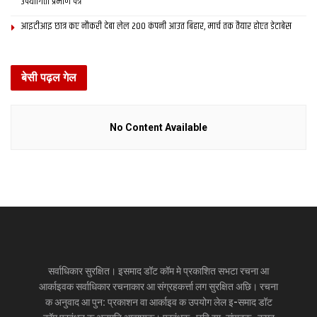
उपयोगिता प्रमाण पत्र
आइटीआइ छात्र कए नौकरी देबा लेल 200 कंपनी आउत बिहार, मार्च तक तैयार होएत डेटाबेस
बेसी पढ़ल गेल
No Content Available
सर्वाधिकार सुरक्षित। इसमाद डॉट कॉम मे प्रकाशित सभटा रचना आ
आर्काइवक सर्वाधिकार रचनाकार आ संग्रहकर्त्ता लग सुरक्षित अछि। रचना
क अनुवाद आ पुन: प्रकाशन वा आर्काइव क उपयोग लेल इ-समाद डॉट