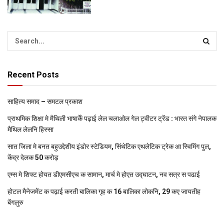
Recent Posts
साहित्य समाद – समटल प्रकाश
प्राथमिक शि‍क्षा मे मैथि‍ली भाषाकेँ पढ़ाई लेल चलाओल गेल ट्वीटर ट्रेंड : भारत संगे नेपालक
मैथिल लेलनि हिस्सा
सात जिला मे बनत बहुउद्देशीय इंडोर स्‍टेडि‍यम, सिंथेटिक एथलेटिक ट्रेक आ स्विमिंग पुल,
केंद्र देलक 50 करोड़
एम्स मे शिफ्ट होयत डीएमसीएच क सामान, मार्च मे होएत उद्घाटन, नव सत्र स पढाई
होटल मैनेजमेंट क पढ़ाई करती बालिका गृह क 16 बालिका लोकनि, 29 कए जायतीह
बेंगलुरु