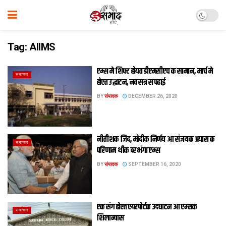
Tag:
AIIMS
एम्स मे शिफ्ट होयत डीएमसीएच क सामान, मार्च मे
समाचार
होएत उद्घाटन, नव सत्र स पढाई
BY
संपादक
DECEMBER 26, 2020
नीतीशक जिद, मोदीक निर्णय आ संजयक प्रयास क
समाचार
परिणाम थीक दरभंगा एम्स
BY
संपादक
SEPTEMBER 16, 2020
एक संग होएत एयरपोर्टक उदघाटन आ एम्‍सक
समाचार
शिलान्‍यास