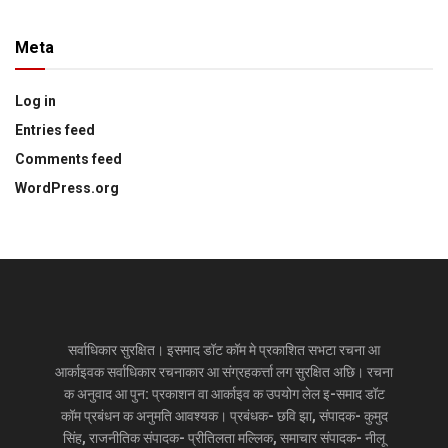
Meta
Log in
Entries feed
Comments feed
WordPress.org
सर्वाधिकार सुरक्षित। इसमाद डॉट कॉम मे प्रकाशित सभटा रचना आ
आर्काइवक सर्वाधिकार रचनाकार आ संग्रहकर्त्ता लग सुरक्षित अछि। रचना
क अनुवाद आ पुन: प्रकाशन वा आर्काइव क उपयोग लेल इ-समाद डॉट
कॉम प्रबंधन क अनुमति आवश्यक। प्रबंधक- छवि झा, संपादक- कुमुद
सिंह, राजनीतिक संपादक- प्रीतिलता मल्लिक, समाचार संपादक- नीलू