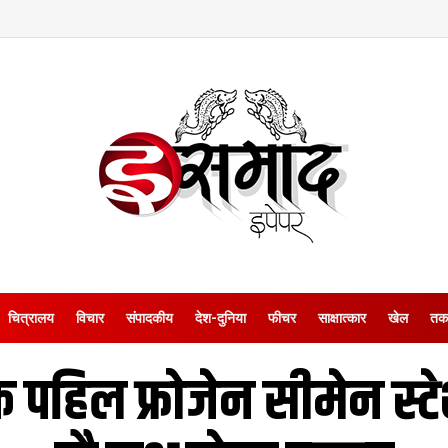
चित्रालय
विचार
संपादकीय
देश-दुनिया
फीचर
साक्षात्‍कार
खेल
तक
क पहिल फ्रोजेन सीमेन स