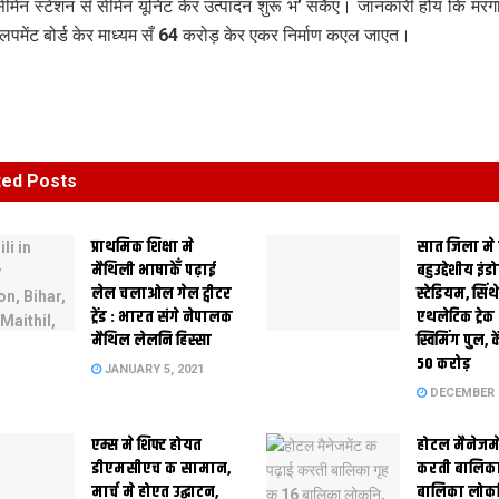
सीमेन स्टेशन सँ सीमेन यूनिट केर उत्पादन शुरू भ’ सकैए। जानकारी होय कि मरंग
वलपमेंट बोर्ड केर माध्यम सँ 64 करोड़ केर एकर निर्माण कएल जाएत।
ted
Posts
प्राथमिक शि‍क्षा मे
सात जिला मे
मैथि‍ली भाषाकेँ पढ़ाई
बहुउद्देशीय इंड
लेल चलाओल गेल ट्वीटर
स्‍टेडि‍यम, सिं
ट्रेंड : भारत संगे नेपालक
एथलेटिक ट्रे
मैथिल लेलनि हिस्सा
स्विमिंग पुल, क
50 करोड़
JANUARY 5, 2021
DECEMBER 2
एम्स मे शिफ्ट होयत
होटल मैनेजमे
डीएमसीएच क सामान,
करती बालिका
मार्च मे होएत उद्घाटन,
बालिका लोकन