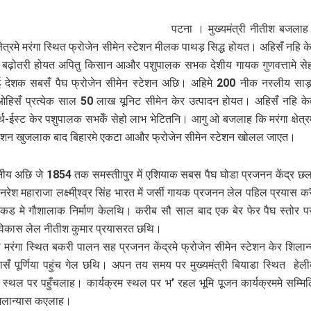
पटना । मुख्यमंत्री नीतीश बजलाह
क्षेत्रमे मरंगा स्थित फ्रोजेन सीमेन स्टेशन मीलक पाथड़ सिद्ध होयत। अहिसँ नहि 
े बढ़ोतरी होयत अपितु किसान आऔर पशुपालक सभक देशीय गायक गुणवत्तामे से
 देशक सबसँ पैघ फ्रोजेन सीमेन स्टेशन अछि। अहिमे 200 नीक नस्लीय साड़
हिसँ प्रत्येक साल 50 लाख यूनिट सीमेन केर उत्पादन होयत। अहिसँ नहि के
र्थ-ईस्ट केर पशुपालक सभकेँ सेहो लाभ भेटितनि। आगु ओ बजलाह कि मरंगा क्षेत्रम
टेशन खुजलाक बाद बिहारमे एकटा आऔर फ्रोजेन सीमेन स्टेशन खोलल जाएत।
ीय अछि जे 1854 तक समस्तीापुर में एशियाक सबस पैघ घोडा प्रजनन केंद्र
 नरेश महाराजा लक्ष्मी्श्व्र सिंह भारत में जर्सी गायक प्रजनन लेल पहिल प्रयास क
कड मे गौशालाक निर्माण केलथि। करीब सौ साल बाद एक बेर फेर पैघ स्तोर 
 विकास लेल नीतीश कुमार प्रयासरत छथि।
्री मरंगा स्थित बकरी पालन सह प्रजनन केंद्रमे फ्रोजेन सीमेन स्टेशन केर शिला
सँ पूर्णिया पहुंच गेल छथि। अपन तय समय पर मुख्यमंत्री बियाडा स्थित हेली
म स्थल पर पहुँचलाह। कार्यक्रम स्थल पर भ’ रहल भूमि पूजन कार्यक्रममे सम्मि
िलान्यास कएलाह।