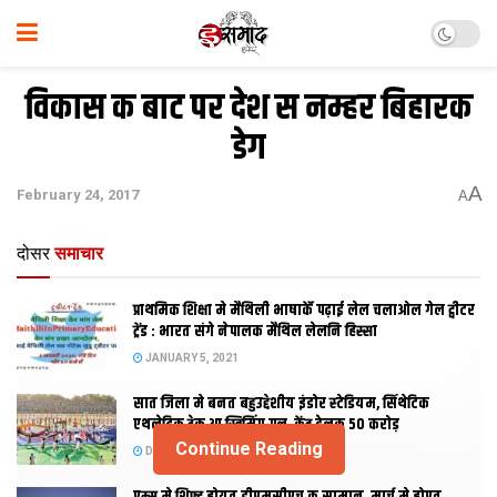
विकास क बाट पर देश स नम्हर बिहारक
डेग
A
February 24, 2017
A
दोसर
समाचार
प्राथमिक शि‍क्षा मे मैथि‍ली भाषाकेँ पढ़ाई लेल चलाओल गेल ट्वीटर
ट्रेंड : भारत संगे नेपालक मैथिल लेलनि हिस्सा
JANUARY 5, 2021
सात जिला मे बनत बहुउद्देशीय इंडोर स्‍टेडि‍यम, सिंथेटिक
एथलेटिक ट्रेक आ स्विमिंग पुल, केंद्र देलक 50 करोड़
Continue Reading
DECEMBER 26, 2020