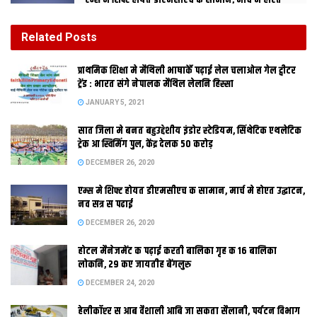
एम्स मे शिफ्ट होयत डीएमसीएच क सामान, मार्च मे होएत
उद्घाटन, नव सत्र स पढाई
DECEMBER 26, 2020
Related
Posts
होटल मैनेजमेंट क पढ़ाई करती बालिका गृह क 16 बालिका
प्राथमिक शि‍क्षा मे मैथि‍ली भाषाकेँ पढ़ाई लेल चलाओल गेल ट्वीटर
लोकनि, 29 कए जायतीह बेंगलुरु
ट्रेंड : भारत संगे नेपालक मैथिल लेलनि हिस्सा
DECEMBER 24, 2020
JANUARY 5, 2021
सात जिला मे बनत बहुउद्देशीय इंडोर स्‍टेडि‍यम, सिंथेटिक एथलेटिक
मुजफ्फरपुर क पैघ छलांग, दरभंगा मुंहभरि धड़ाम
ट्रेक आ स्विमिंग पुल, केंद्र देलक 50 करोड़
सबसे धनीक पटना, सबस गरीब शिवहर
DECEMBER 26, 2020
प्रधान समदिया
एम्स मे शिफ्ट होयत डीएमसीएच क सामान, मार्च मे होएत उद्घाटन,
नव सत्र स पढाई
DECEMBER 26, 2020
होटल मैनेजमेंट क पढ़ाई करती बालिका गृह क 16 बालिका
पटना । विकास क
लोकनि, 29 कए जायतीह बेंगलुरु
DECEMBER 24, 2020
हेलीकॉप्टर स आब वैशाली आबि जा सकता सैलानी, पर्यटन विभाग