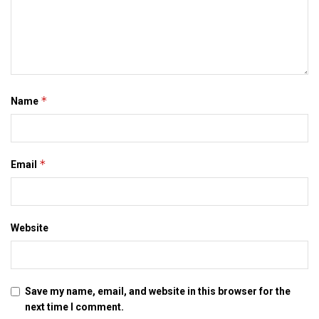
आठ, अभिनंदन ग्रंथ पांच, अनुवाद चौबीस, इतिहासक दू, यात्राक पांच, गद्य
पद्यक दू आ विज्ञान आधारित सतरह टा पोथी शामिल अछि।
दोसर
समाचार
प्राथमिक शि‍क्षा मे मैथि‍ली भाषाकेँ पढ़ाई लेल चलाओल गेल ट्वीटर
*
Name
ट्रेंड : भारत संगे नेपालक मैथिल लेलनि हिस्सा
JANUARY 5, 2021
सात जिला मे बनत बहुउद्देशीय इंडोर स्‍टेडि‍यम, सिंथेटिक
एथलेटिक ट्रेक आ स्विमिंग पुल, केंद्र देलक 50 करोड़
*
Email
DECEMBER 26, 2020
एम्स मे शिफ्ट होयत डीएमसीएच क सामान, मार्च मे होएत
उद्घाटन, नव सत्र स पढाई
Website
DECEMBER 26, 2020
होटल मैनेजमेंट क पढ़ाई करती बालिका गृह क 16 बालिका
लोकनि, 29 कए जायतीह बेंगलुरु
Save my name, email, and website in this browser for the
DECEMBER 24, 2020
next time I comment.