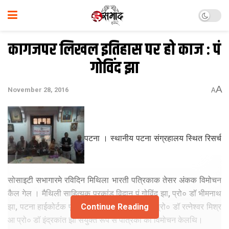
कागजपर लिखल इतिहास पर हो काज : पं
गोविंद झा
A
November 28, 2016
A
पटना । स्थानीय पटना संग्रहालय स्थित रिसर्च
सोसाइटी सभागारमे रविदिन मिथिला भारती पत्रिकाक तेसर अंकक विमोचन
कैैल गेल । मैथिली साहित्यक प्रकांड विद्वान पं गोविंद झा, प्रो० डॉ भीमनाथ
झा, पटना हाईकोर्टक पूर्व जज श्रीमति मृदुला मिश्रा, प्रो० डॉ रत्नेश्वर मिश्र
Continue Reading
आ प्रो० डॉ इंद्रकांत झा संयुक्त रूप स पत्र‍िका का विमोचन केलथ‍ि।