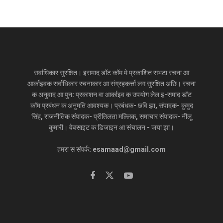
गेल, जीह पर देना। आब त स्वादो बिसरा गेल।’
हम मथा हाथ देल। आब कका के मखान’क खीर सेहो भोग लगाबय पड़त।
Tags:
Makhan
mithila
सर्वाधिकार सुरक्षित। इसमाद डॉट कॉम मे प्रकाशित सभटा रचना आ
आर्काइवक सर्वाधिकार रचनाकार आ संग्रहकर्त्ता लग सुरक्षित अछि। रचना
क अनुवाद आ पुन: प्रकाशन वा आर्काइव क उपयोग लेल इ-समाद डॉट
कॉम प्रबंधन क अनुमति आवश्यक। प्रबंधक- छवि झा, संपादक- कुमुद
सिंह, राजनीतिक संपादक- प्रीतिलता मल्लिक, समाचार संपादक- नीलू
कुमारी। वेवसाइट क डिजाइन आ संचालन - जया झा।
हमरा स संपर्क: esamaad@gmail.com