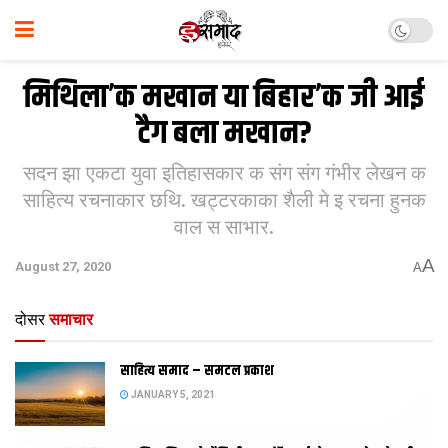
मिथिला’क मखान या बिहार’क जी आई
टैग बला मखान?
सदन झा एकटा युवा इतिहासकार क संग संग गंभीर लेखन क
साहित्य रचनाकार छथि. खट्टरकाका शैली मे इ रचना हुनक
वाल स साभार.
A
August 27, 2020
A
दोसर
समाचार
साहित्य समाद – समटल प्रकाश
JANUARY 5, 2021