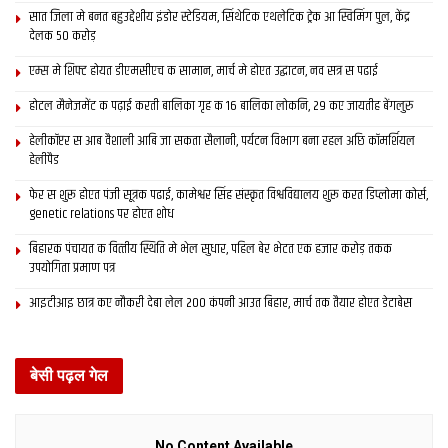
सात जिला मे बनत बहुउद्देशीय इंडोर स्‍टेडि‍यम, सिंथेटिक एथलेटिक ट्रेक आ स्विमिंग पुल, केंद्र
देलक 50 करोड़
एम्स मे शिफ्ट होयत डीएमसीएच क सामान, मार्च मे होएत उद्घाटन, नव सत्र स पढाई
होटल मैनेजमेंट क पढ़ाई करती बालिका गृह क 16 बालिका लोकनि, 29 कए जायतीह बेंगलुरु
हेलीकॉप्टर स आब वैशाली आबि जा सकता सैलानी, पर्यटन विभाग बना रहल अछि कॉमर्शियल
हेलीपैड
फेर स शुरू होएत पंजी सूत्रक पढाई, कामेश्वर सिंह संस्कृत विश्वविद्यालय शुरू करत डिप्लोमा कोर्स,
genetic relations पर होएत शोध
बिहारक पंचायत क वित्‍तीय स्थिति मे भेल सुधार, पहिल बेर भेटत एक हजार करोड़ तकक
उपयोगिता प्रमाण पत्र
आइटीआइ छात्र कए नौकरी देबा लेल 200 कंपनी आउत बिहार, मार्च तक तैयार होएत डेटाबेस
बेसी पढ़ल गेल
No Content Available