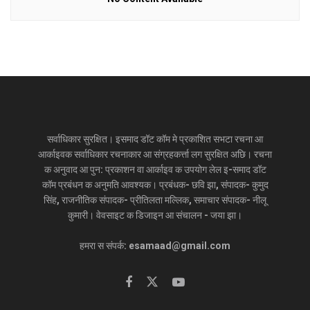
सर्वाधिकार सुरक्षित। इसमाद डॉट कॉम मे प्रकाशित सभटा रचना आ
आर्काइवक सर्वाधिकार रचनाकार आ संग्रहकर्त्ता लग सुरक्षित अछि। रचना
क अनुवाद आ पुन: प्रकाशन वा आर्काइव क उपयोग लेल इ-समाद डॉट
कॉम प्रबंधन क अनुमति आवश्यक। प्रबंधक- छवि झा, संपादक- कुमुद
सिंह, राजनीतिक संपादक- प्रीतिलता मल्लिक, समाचार संपादक- नीलू
कुमारी। वेवसाइट क डिजाइन आ संचालन - जया झा।
हमरा स संपर्क: esamaad@gmail.com