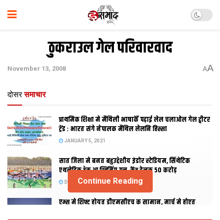
ठुकराउल गेल परिवारवाद
A
November 13, 2008
A
दोसर
समाचार
प्राथमिक शि‍क्षा मे मैथि‍ली भाषाकेँ पढ़ाई लेल चलाओल गेल ट्वीटर
ट्रेंड : भारत संगे नेपालक मैथिल लेलनि हिस्सा
JANUARY 5, 2021
सात जिला मे बनत बहुउद्देशीय इंडोर स्‍टेडि‍यम, सिंथेटिक
एथलेटिक ट्रेक आ स्विमिंग पुल, केंद्र देलक 50 करोड़
Continue Reading
DECEMBER 26, 2020
एम्स मे शिफ्ट होयत डीएमसीएच क सामान, मार्च मे होएत
उद्घाटन, नव सत्र स पढाई