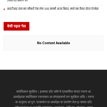
उपयोगिता प्रमाण पत्र
आइटीआइ छात्र कए नौकरी देबा लेल 200 कंपनी आउत बिहार, मार्च तक तैयार होएत डेटाबेस
बेसी पढ़ल गेल
No Content Available
सर्वाधिकार सुरक्षित। इसमाद डॉट कॉम मे प्रकाशित सभटा रचना आ
आर्काइवक सर्वाधिकार रचनाकार आ संग्रहकर्त्ता लग सुरक्षित अछि। रचना
क अनुवाद आ पुन: प्रकाशन वा आर्काइव क उपयोग लेल इ-समाद डॉट