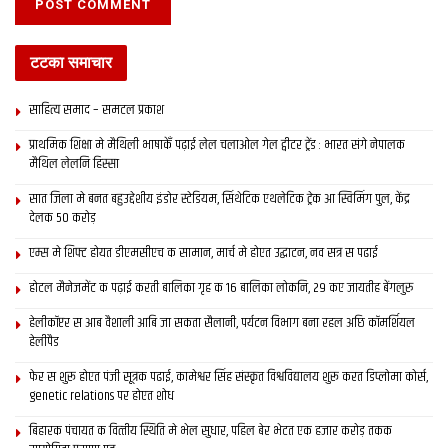
टटका समाचार
Tags:
bihar politics
साहित्य समाद – समटल प्रकाश
प्राथमिक शि‍क्षा मे मैथि‍ली भाषाकेँ पढ़ाई लेल चलाओल गेल ट्वीटर ट्रेंड : भारत संगे नेपालक
मैथिल लेलनि हिस्सा
सात जिला मे बनत बहुउद्देशीय इंडोर स्‍टेडि‍यम, सिंथेटिक एथलेटिक ट्रेक आ स्विमिंग पुल, केंद्र
देलक 50 करोड़
एम्स मे शिफ्ट होयत डीएमसीएच क सामान, मार्च मे होएत उद्घाटन, नव सत्र स पढाई
होटल मैनेजमेंट क पढ़ाई करती बालिका गृह क 16 बालिका लोकनि, 29 कए जायतीह बेंगलुरु
हेलीकॉप्टर स आब वैशाली आबि जा सकता सैलानी, पर्यटन विभाग बना रहल अछि कॉमर्शियल
हेलीपैड
फेर स शुरू होएत पंजी सूत्रक पढाई, कामेश्वर सिंह संस्कृत विश्वविद्यालय शुरू करत डिप्लोमा कोर्स,
genetic relations पर होएत शोध
बिहारक पंचायत क वित्‍तीय स्थिति मे भेल सुधार, पहिल बेर भेटत एक हजार करोड़ तकक