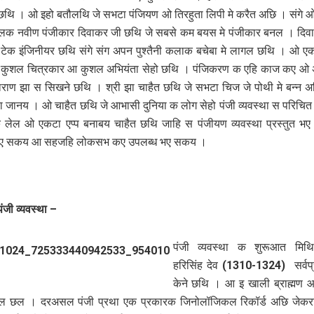
छथि‍ । ओ इहो बतौलथि‍ जे सभटा पंजियण ओ तिरहुता लिपी मे करैत अछि । संगे ओ 
ुलक नवीण पंजीकार दिवाकर जी छथि‍ जे सबसे कम बयस मे पंजीकार बनल । दि
टेक इंजिनीयर छथि‍ संगे संग अपन पुश्तैनी कलाक बचेबा मे लागल छथि‍ । ओ 
, कुशल चित्रकार आ कुशल अभि‍यंता सेहो छथि‍ । पंजिकरण क एहि काज कए ओ 
नाराण झा स सिखने छथि‍ । श्री झा चाहैत छथि‍ जे सभटा चिज जे पोथी मे बन्न
िया जानय । ओ चाहैत छथि‍ जे आभासी दुनिया क लोग सेहो पंजी व्यवस्था स परिच
 लेल ओ एकटा एप्प बनाबय चाहैत छथि‍ जाहि स पंजीयण व्यवस्था प्रस्तुत 
ए सकय आ सहजहि लोकसभ कए उपलब्ध भए सकय ।
ंजी व्यवस्था
–
पंजी व्यवस्था क शुरूआत मिथि
हरिसिंह देव (1310-1324) सर्वप्
केने छथि‍ । आ इ खाली ब्राह्मण 
ल छल । दरअसल पंजी प्रथा एक प्रकारक जिनोलॉजिकल रिकॉर्ड अछि जेकरा