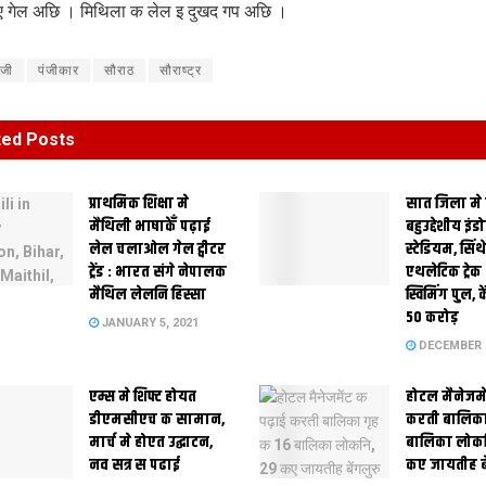
भए गेल अछि । मिथि‍ला क लेल इ दुखद गप अछि ।
ंजी
पंजीकार
सौराठ
सौराष्ट्र
ted
Posts
प्राथमिक शि‍क्षा मे
सात जिला मे
मैथि‍ली भाषाकेँ पढ़ाई
बहुउद्देशीय इंड
लेल चलाओल गेल ट्वीटर
स्‍टेडि‍यम, सिं
ट्रेंड : भारत संगे नेपालक
एथलेटिक ट्रे
मैथिल लेलनि हिस्सा
स्विमिंग पुल, क
50 करोड़
JANUARY 5, 2021
DECEMBER 2
एम्स मे शिफ्ट होयत
होटल मैनेजमे
डीएमसीएच क सामान,
करती बालिका
मार्च मे होएत उद्घाटन,
बालिका लोकन
नव सत्र स पढाई
कए जायतीह बे