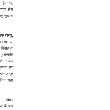
ी हेमनगर,
रबाक लेल
कए सुचारू
षक गोत्र,
वर पक्ष आ
क विवाह क
 ) बनाबैत
 ओकर बाद
हुनका संग
 कहल जाएत
ानिक सेहो
 छल । ओतय
छल जे आब