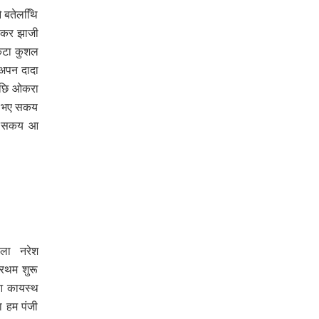
बतेलथि‍ि‍
वाकर झाजी
एकटा कुशल
अपन दादा
 अछि ओकरा
ित भए सकय
भए सकय आ
‍ला नरेश
रथम शुरू
आ कायस्थ
 हम पंजी