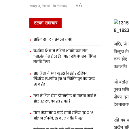
A
May 3, 2016
in
समाचार
A
टटका समाचार
साहित्य समाद – समटल प्रकाश
अछि, जे
प्राथमिक शि‍क्षा मे मैथि‍ली भाषाकेँ पढ़ाई लेल
विलुप्त
चलाओल गेल ट्वीटर ट्रेंड : भारत संगे नेपालक मैथिल
तक होए 
लेलनि हिस्सा
कहलथि‍ 
सात जिला मे बनत बहुउद्देशीय इंडोर स्‍टेडि‍यम,
सिंथेटिक एथलेटिक ट्रेक आ स्विमिंग पुल, केंद्र देलक
ओ बतौलथ
50 करोड़
पुस्त छथ
एम्स मे शिफ्ट होयत डीएमसीएच क सामान, मार्च मे
पोषण झा,
होएत उद्घाटन, नव सत्र स पढाई
देवनारा
होटल मैनेजमेंट क पढ़ाई करती बालिका गृह क 16
बालिका लोकनि, 29 कए जायतीह बेंगलुरु
एहि गप क
अखैन धर