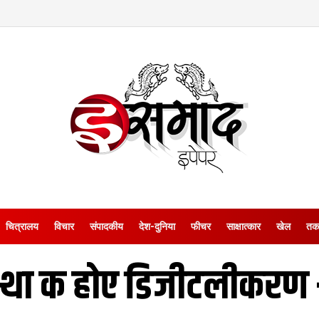
चित्रालय
विचार
संपादकीय
देश-दुनिया
फीचर
साक्षात्‍कार
खेल
तक
वस्था क होए डिजीटलीकरण