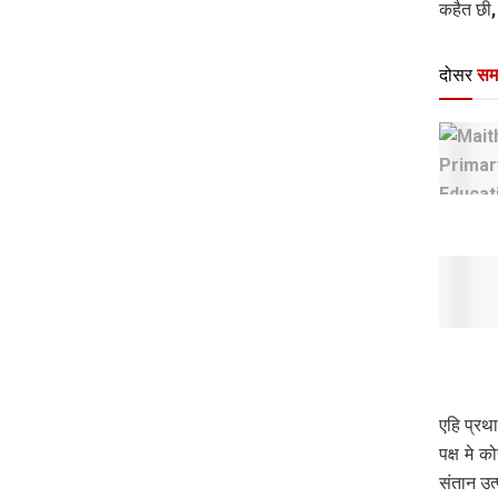
कहैत छी,
दोसर
सम
एहि प्रथ
पक्ष मे 
संतान उत