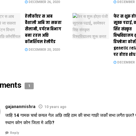
DECEMBER 26, 2020
DECEMBER 2
हेलीकॉप्टर स आब
फेर स शुरू हो
वैशाली आबि जा सकता
सूत्रक पढाई, क
सैलानी, पर्यटन विभाग
सिंह संस्कृत
बना रहल अछि
विश्वविद्यालय
कॉमर्शियल हेलीपैड
डिप्लोमा कोर्स
genetic rel
DECEMBER 20, 2020
पर होएत शोध
DECEMBER 1
ments
1
gajananmishra
10 years ago
जाहि 14 गामक चर्चा कयल गेल अछि ताहि ठाम की सभा गाछी जकाँ सभा लगैत छल? ए
स्थान कोन कोन जिला मे अछि?
Reply