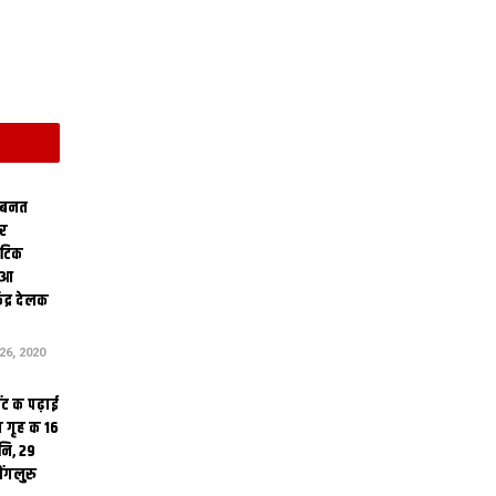
 बनत
ोर
थेटिक
क आ
ेंद्र देलक
6, 2020
ंट क पढ़ाई
 गृह क 16
ि, 29
ंगलुरु