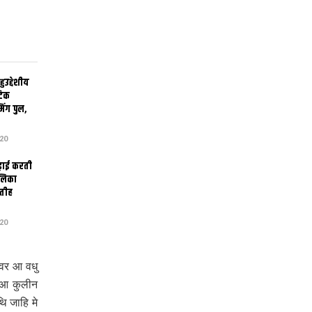
उद्देशीय
ेटिक
िंग पुल,
20
ढ़ाई करती
ालिका
तीह
20
 वर आ वधु
य आ कुलीन
‍ जाहि मे