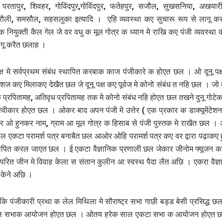
र, परतापुर, शि‍वहर, गोविंदपुर,गोविंदपुर, फतेहपुर, सजौल, सुखसनिया, अखयार
रौली, समसौल, सहसलुका इत्यादि । एहि व्यवस्था कए सुचारू रूप से लागू क
क नियुक्ती कैल गेल जे वर वधु क मूल गोत्र क ध्यान मे राखि‍ कए पंजी व्यवस्था 
गू करैत छलाह ।
क्ष मे सर्वप्रथम संबंध स्थापित करबाक काज पंजीकारे क होएत छल । ओ दूनू पक्
ंशज कए मिलाकए देखैत छल जे दूनू पक्ष कए पूर्वज मे कोनो संबंध त नहि छल । जो 
 क प्र‍पितामह, अतिवृध प्रपितामह तक मे कोनो संबंध नहि होएत छल तखने दुनू गोटे
 स्वीकार होएत छल । ओकर बाद अपन पंजी मे उत्तेर ( एक प्रकार क डाक्यूमेंटेशन
ओ हुनकर नाम, ग्राम आ मूल गोत्र क हिसाब से पंजी पुस्तक मे राखैत छल ।
 लेल एकटा परामर्श पत्र बनाबैत छल आओर ओहि परामर्श पत्र कए वर द्वारा पढ़ाकए 
थापित करल जाएत छल । ई एकटा वैज्ञानिक प्रणाली छल जेकार जीनोम फ्यूजन
रित जीन मे विवाह केला स संतान कुलीन आ स्वस्थ पैदा लैत अछि । एकरा वैज्ञ
त केने अछि ।
ए कि पंजीकारी प्रथा क लेल मिथि‍ला मे सौराष्ट्र सभा गाछी बड्ड बेसी प्रसिद्ध
ल सभाक आयोजन होएत छल । ओतय हरेक साल एकटा सभा क आयोजन होएत 