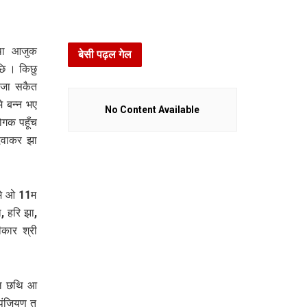
रथा आजुक
बेसी पढ़ल गेल
 । कि‍छु
 जा सकैत
 बन्न भए
No Content Available
गक पहूँच
िवाकर झा
मे ओ 11म
, हरि झा,
ीकार श्री
गल छथि‍ आ
पंजियण त