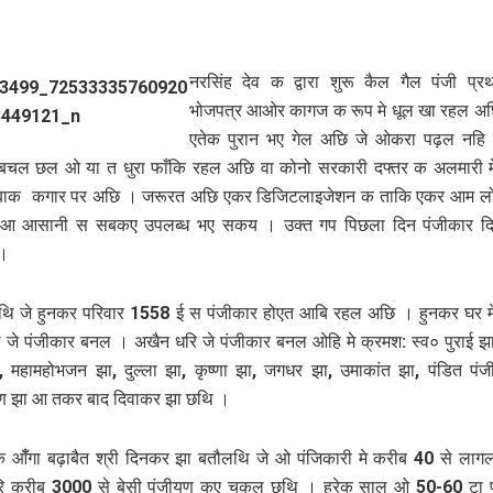
नरसिंह देव क द्वारा शुरू कैल गैल पंजी प्
भोजपत्र आओर कागज क रूप मे धूल खा रहल अछि
एतेक पुरान भए गेल अछि जे ओकरा पढ़ल नहि‍
 बचल छल ओ या त धुरा फाँकि‍ रहल अछि वा कोनो सरकारी दफ्तर क अलमारी मे
 हेबाक कगार पर अछि । जरूरत अछि एकर डिजिटलाइजेशन क ताकि एकर आम लो
आ आसानी स सबकए उपलब्ध भए सकय । उक्त गप पिछला दिन पंजीकार द
।
ि‍ जे हुनकर परिवार 1558 ई स पंजीकार होएत आबि रहल अछि । हुनकर घर 
ि‍ जे पंजीकार बनल । अखैन धरि जे पंजीकार बनल ओहि मे क्रमश: स्व० पुराई झा
 महामहोभजन झा, दुल्ला झा, कृष्णा झा, जगधर झा, उमाकांत झा, पंडित पंज
यण झा आ तकर बाद दिवाकर झा छथि‍ ।
 आँँगा बढ़ाबैत श्री दिनकर झा बतौलथि‍ जे ओ पंजिकारी मे करीब 40 से ला
ि करीब 3000 से बेसी पंजीयण कए चुकल छथि‍ । हरेक साल ओ 50-60 टा 