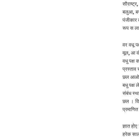
सौराष्ट्
बलुआ, ब
पंजीकार 
रूप स ला
वर वधू प
मूल, आ व
वधु पक्ष
प्रस्ताव
छल आओर 
बधु पक्ष
संबंध स्
छल । विप
प्रमाणि‍
ज्ञात हो
हरेक सा