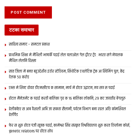
टटका समाचार
साहित्य समाद – समटल प्रकाश
प्राथमिक शि‍क्षा मे मैथि‍ली भाषाकेँ पढ़ाई लेल चलाओल गेल ट्वीटर ट्रेंड : भारत संगे नेपालक
मैथिल लेलनि हिस्सा
सात जिला मे बनत बहुउद्देशीय इंडोर स्‍टेडि‍यम, सिंथेटिक एथलेटिक ट्रेक आ स्विमिंग पुल, केंद्र
देलक 50 करोड़
एम्स मे शिफ्ट होयत डीएमसीएच क सामान, मार्च मे होएत उद्घाटन, नव सत्र स पढाई
होटल मैनेजमेंट क पढ़ाई करती बालिका गृह क 16 बालिका लोकनि, 29 कए जायतीह बेंगलुरु
हेलीकॉप्टर स आब वैशाली आबि जा सकता सैलानी, पर्यटन विभाग बना रहल अछि कॉमर्शियल
हेलीपैड
फेर स शुरू होएत पंजी सूत्रक पढाई, कामेश्वर सिंह संस्कृत विश्वविद्यालय शुरू करत डिप्लोमा कोर्स,
genetic relations पर होएत शोध