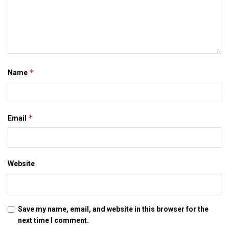
सात जिला मे बनत बहुउद्देशीय इंडोर स्‍टेडि‍यम, सिंथेटिक
एथलेटिक ट्रेक आ स्विमिंग पुल, केंद्र देलक 50 करोड़
DECEMBER 26, 2020
एम्स मे शिफ्ट होयत डीएमसीएच क सामान, मार्च मे होएत
उद्घाटन, नव सत्र स पढाई
*
Name
DECEMBER 26, 2020
होटल मैनेजमेंट क पढ़ाई करती बालिका गृह क 16 बालिका
लोकनि, 29 कए जायतीह बेंगलुरु
*
Email
DECEMBER 24, 2020
Tags:
Oppo
Red Mi Note 5 Pro
Website
Save my name, email, and website in this browser for the
next time I comment.