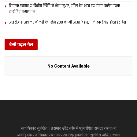
बिहारक पंचायत क वित्‍तीय स्थिति मे भेल सुधार, पहिल बेर भेटत एक हजार करोड़ तकक
उपयोगिता प्रमाण पत्र
आइटीआइ छात्र कए नौकरी देबा लेल 200 कंपनी आउत बिहार, मार्च तक तैयार होएत डेटाबेस
बेसी पढ़ल गेल
No Content Available
सर्वाधिकार सुरक्षित। इसमाद डॉट कॉम मे प्रकाशित सभटा रचना आ
आर्काइवक सर्वाधिकार रचनाकार आ संग्रहकर्त्ता लग सुरक्षित अछि। रचना