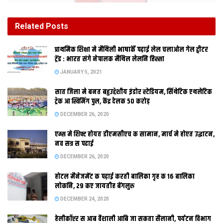
Related
Posts
प्राथमिक शि‍क्षा मे मैथि‍ली भाषाकेँ पढ़ाई लेल चलाओल गेल ट्वीटर
ट्रेंड : भारत संगे नेपालक मैथिल लेलनि हिस्सा
JANUARY 5, 2021
सात जिला मे बनत बहुउद्देशीय इंडोर स्‍टेडि‍यम, सिंथेटिक एथलेटिक
ट्रेक आ स्विमिंग पुल, केंद्र देलक 50 करोड़
DECEMBER 26, 2020
एम्स मे शिफ्ट होयत डीएमसीएच क सामान, मार्च मे होएत उद्घाटन,
लाल आ गहरा जामुनि रंग क फोन कए मार्केट मे उतरबाक तैयारी अछि जाहि मे
नव सत्र स पढाई
फ्रंट कैमरा 8 मेगापिक्‍सल क होएत आ रियर कैमरा 13 आ 2 मेगापिक्‍सल क
DECEMBER 26, 2020
ड्यूल कैमरा होएत । दूनू कैमरा AI ब्‍यूटी टैक्‍नोलॉजी स लैस अछि । जतय
प्रोसेसरक गप अछि त इ प्रोसेसर क्‍वालकॉम स्‍नैपड्रैगन 450 ऑक्‍टाकोर
होटल मैनेजमेंट क पढ़ाई करती बालिका गृह क 16 बालिका
लोकनि, 29 कए जायतीह बेंगलुरु
प्रोसेसर स लैस अछि । बैटरी क जौं गप करी त अपन सभटा रिकॉर्ड कए
DECEMBER 24, 2020
ध्‍वस्‍त करैत ओप्‍पो अपन एहि फोन मे 4230 एमएएच बैटरी आनने छथि जे
अखैन धरि क सबसे बेसी एमएएच बला ओप्‍पो क फोन अछि । स्‍क्रीन 6.2 इंच
हेलीकॉप्टर स आब वैशाली आबि जा सकता सैलानी, पर्यटन विभाग