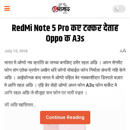
RedMi Note 5 Pro कए टक्‍कर देताह
Oppo क A3s
A
July 12, 2018
A
भारत मे ओप्‍पो नव क्रांति क जनक बनकिए उभैर रहल अछि । अपन सेगमेंट
फोन संग एतेक प्रयोग अखैन धरि कोनो मोबाईल फोन निर्माता कंपनी नहि केने
अछि । आईफोनक बाद भारत मे ओप्‍पो पहिल बेर नक्‍काशीदार डिस्‍पले बज़ार
मे आनि रहल अछि । एहि बेर सेहो ओप्‍पो अपन फोन A3s फोन मार्केट मे
आनि रहल अछि जे मौजूदा सभ फोन पर भारी पड़त ।
की अछि खासियत…
Continue Reading