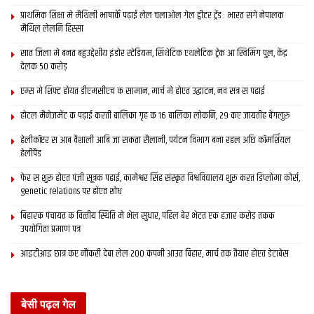
प्राथमिक शि‍क्षा मे मैथि‍ली भाषाकेँ पढ़ाई लेल चलाओल गेल ट्वीटर ट्रेंड : भारत संगे नेपालक
मैथिल लेलनि हिस्सा
सात जिला मे बनत बहुउद्देशीय इंडोर स्‍टेडि‍यम, सिंथेटिक एथलेटिक ट्रेक आ स्विमिंग पुल, केंद्र
देलक 50 करोड़
एम्स मे शिफ्ट होयत डीएमसीएच क सामान, मार्च मे होएत उद्घाटन, नव सत्र स पढाई
होटल मैनेजमेंट क पढ़ाई करती बालिका गृह क 16 बालिका लोकनि, 29 कए जायतीह बेंगलुरु
मैथि‍ली मे ऑफलाइन पोथी त बिकेते नहि अछि । ऑनलाइन मे कोना अहाँ
हेलीकॉप्टर स आब वैशाली आबि जा सकता सैलानी, पर्यटन विभाग बना रहल अछि कॉमर्शियल
स्कोप तकलिए ?
हेलीपैड
फेर स शुरू होएत पंजी सूत्रक पढाई, कामेश्वर सिंह संस्कृत विश्वविद्यालय शुरू करत डिप्लोमा कोर्स,
देखि‍यो मैथि‍ली मे घरे-घर प्रकाशक भए गेल अछि । आ ओ सब किताब बिकेबा
genetic relations पर होएत शोध
स बेसी किताब छपेबा मे लागल रहैत अछि । दोसर मैथि‍ली पोथी क दोकान
बिहारक पंचायत क वित्‍तीय स्थिति मे भेल सुधार, पहिल बेर भेटत एक हजार करोड़ तकक
सेहो नहिये क बराबर अछि । आ दोसर सबसे पैघ गप मैथि‍ली पोथी क सबसे
उपयोगिता प्रमाण पत्र
पैघ पाठक वर्ग अप्रवासी मैथि‍ल अछि । हम अहाँक बता दी जे सैप्पी मार्ट सबसे
आइटीआइ छात्र कए नौकरी देबा लेल 200 कंपनी आउत बिहार, मार्च तक तैयार होएत डेटाबेस
बेसी दिल्ली, बंबई आ कोलकाता मे पोथी बेचैत अछि । आन आन चीजक वस्तू
सेहो उम्हरे बेसी बिकायत अछि ।
अहाँक स्टार्टअप खूब फलय फूलय । इसमाद मार्फत पाठक लए कोनो सुझाव,
बेसी पढ़ल गेल