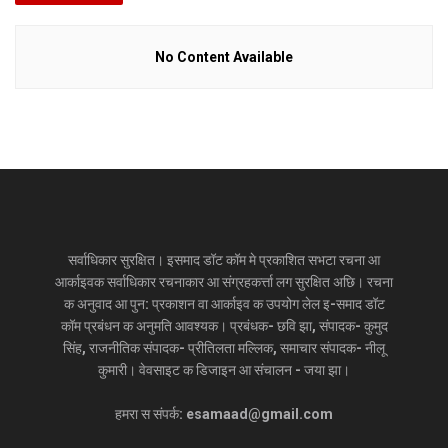
सलाह ।
निश्चीत हम एतबे टा कहय चाहब जे मैथि‍ली मे कियो भी अगर सार्थक काज
No Content Available
करय चाहैत अछि त लोग हुनकर टाँग कोना कए खीच ली । ताहि लेल जरूरत
अछि कि एहन लोग स बची आ अपन लक्ष्य दिस बेसी ध्यान दी । एतय जमीनी
स्तर पर काज करबाक जरूरत अछि तखने अहाँ आँगा बढ़ि‍ सकब ।
Tags:
Bihar
bihar news
Sappy Mart
SappyMart
Startup
सर्वाधिकार सुरक्षित। इसमाद डॉट कॉम मे प्रकाशित सभटा रचना आ
आर्काइवक सर्वाधिकार रचनाकार आ संग्रहकर्त्ता लग सुरक्षित अछि। रचना
क अनुवाद आ पुन: प्रकाशन वा आर्काइव क उपयोग लेल इ-समाद डॉट
कॉम प्रबंधन क अनुमति आवश्यक। प्रबंधक- छवि झा, संपादक- कुमुद
सिंह, राजनीतिक संपादक- प्रीतिलता मल्लिक, समाचार संपादक- नीलू
कुमारी। वेवसाइट क डिजाइन आ संचालन - जया झा।
हमरा स संपर्क: esamaad@gmail.com