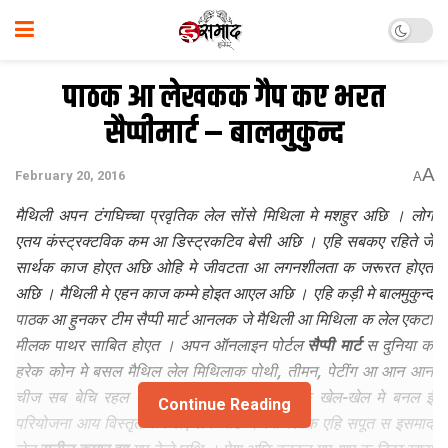
पाठक आ लेखकक गैप कए भरत
सैप्पीमार्ट – बालमुकुन्द
A
February 20, 2016
A
मैथि‍ली अपन टंगघि‍च्चा प्रवृतिक लेल सोंसे मिथि‍ला मे मशहुर अछि । लोग
एतय कंस्ट्रक्टविक कम आ डिस्ट्रकटिव बेसी अछि । एहि सबकए रहिते जे
सार्थक काज होएत अछि ओहि मे जीवटता आ लगनशीलता क जरूरत होएत
अछि । मैथि‍ली मे एहन काज कम्मे होइत आएल अछि । एहि कड़ी मे बालमुकुन्द
पाठक आ हुनकर टीम सैप्पी मार्ट आनलक जे मैथि‍ली आ मिथि‍ला क लेल एकटा
मीलक पाथर साबित होएत । अपन ऑनलाइन पोर्टल
सैप्पी मार्ट
स दुनिया क
हरेक कोन मे बसल मैथि‍ल लेल मिथि‍लाक पोथी, तीमन, पेटींग आ आन आन
चीज सब बेचि रहल अछि । चारि टा लोक कए क खेल-खेल मे बनल ई
Continue Reading
परियोजना आय विस्तृत रूप लए लेने अछि । मिथि‍लाक एहि सपूत स इसमाद