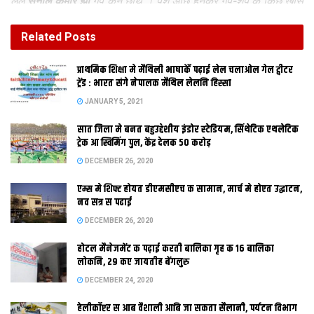
लेल
सुनील कुमार झा
गप केने छथि‍ । पेश अछि हुनकर गप-शप क किछु खास
अंश –
समदिया
Related
Posts
सैप्पी मार्टक योजना कोना बनल । धरातल मे आनबाक लेल की की करय
पड़ल ?
प्राथमिक शि‍क्षा मे मैथि‍ली भाषाकेँ पढ़ाई लेल चलाओल गेल ट्वीटर
ट्रेंड : भारत संगे नेपालक मैथिल लेलनि हिस्सा
JANUARY 5, 2021
सात जिला मे बनत बहुउद्देशीय इंडोर स्‍टेडि‍यम, सिंथेटिक एथलेटिक
ट्रेक आ स्विमिंग पुल, केंद्र देलक 50 करोड़
DECEMBER 26, 2020
एम्स मे शिफ्ट होयत डीएमसीएच क सामान, मार्च मे होएत उद्घाटन,
पहिल मैथि‍ली लिटरेसी फेस्टीवल मे
नव सत्र स पढाई
DECEMBER 26, 2020
होटल मैनेजमेंट क पढ़ाई करती बालिका गृह क 16 बालिका
लोकनि, 29 कए जायतीह बेंगलुरु
DECEMBER 24, 2020
हेलीकॉप्टर स आब वैशाली आबि जा सकता सैलानी, पर्यटन विभाग