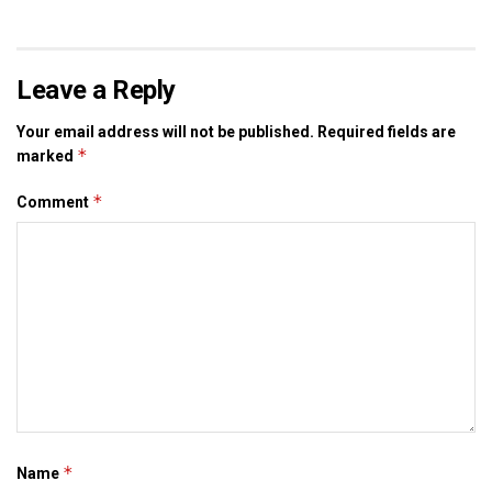
दोसर
समाचार
प्राथमिक शि‍क्षा मे मैथि‍ली भाषाकेँ पढ़ाई लेल चलाओल गेल ट्वीटर
ट्रेंड : भारत संगे नेपालक मैथिल लेलनि हिस्सा
Leave a Reply
JANUARY 5, 2021
Your email address will not be published.
Required fields are
सात जिला मे बनत बहुउद्देशीय इंडोर स्‍टेडि‍यम, सिंथेटिक
*
marked
एथलेटिक ट्रेक आ स्विमिंग पुल, केंद्र देलक 50 करोड़
*
Comment
DECEMBER 26, 2020
एम्स मे शिफ्ट होयत डीएमसीएच क सामान, मार्च मे होएत
उद्घाटन, नव सत्र स पढाई
DECEMBER 26, 2020
होटल मैनेजमेंट क पढ़ाई करती बालिका गृह क 16 बालिका
लोकनि, 29 कए जायतीह बेंगलुरु
DECEMBER 24, 2020
दिनकर कए एकटा फैकरा अछि, ‘’मानव जब जोर लगाता है, पत्थर पानी बन
*
Name
जाता है’’ । आ हिंदी अंग्रेजी मे जखन एतेक साइट छै आ नित रोज-रोज