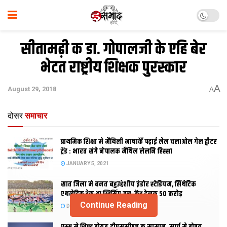
सीतामढ़ी क डा. गोपालजी के एहि बेर
भेटत राष्ट्रीय शिक्षक पुरस्कार
A
August 29, 2018
A
दोसर
समाचार
प्राथमिक शि‍क्षा मे मैथि‍ली भाषाकेँ पढ़ाई लेल चलाओल गेल ट्वीटर
ट्रेंड : भारत संगे नेपालक मैथिल लेलनि हिस्सा
JANUARY 5, 2021
सात जिला मे बनत बहुउद्देशीय इंडोर स्‍टेडि‍यम, सिंथेटिक
एथलेटिक ट्रेक आ स्विमिंग पुल, केंद्र देलक 50 करोड़
Continue Reading
DECEMBER 26, 2020