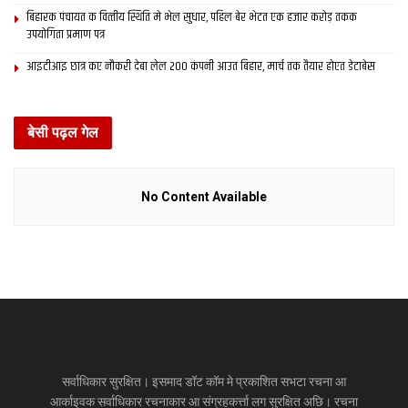
बिहारक पंचायत क वित्‍तीय स्थिति मे भेल सुधार, पहिल बेर भेटत एक हजार करोड़ तकक
उपयोगिता प्रमाण पत्र
आइटीआइ छात्र कए नौकरी देबा लेल 200 कंपनी आउत बिहार, मार्च तक तैयार होएत डेटाबेस
बेसी पढ़ल गेल
No Content Available
सर्वाधिकार सुरक्षित। इसमाद डॉट कॉम मे प्रकाशित सभटा रचना आ
आर्काइवक सर्वाधिकार रचनाकार आ संग्रहकर्त्ता लग सुरक्षित अछि। रचना