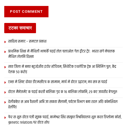
टटका समाचार
साहित्य समाद – समटल प्रकाश
प्राथमिक शि‍क्षा मे मैथि‍ली भाषाकेँ पढ़ाई लेल चलाओल गेल ट्वीटर ट्रेंड : भारत संगे नेपालक
मैथिल लेलनि हिस्सा
सात जिला मे बनत बहुउद्देशीय इंडोर स्‍टेडि‍यम, सिंथेटिक एथलेटिक ट्रेक आ स्विमिंग पुल, केंद्र
देलक 50 करोड़
एम्स मे शिफ्ट होयत डीएमसीएच क सामान, मार्च मे होएत उद्घाटन, नव सत्र स पढाई
होटल मैनेजमेंट क पढ़ाई करती बालिका गृह क 16 बालिका लोकनि, 29 कए जायतीह बेंगलुरु
हेलीकॉप्टर स आब वैशाली आबि जा सकता सैलानी, पर्यटन विभाग बना रहल अछि कॉमर्शियल
हेलीपैड
फेर स शुरू होएत पंजी सूत्रक पढाई, कामेश्वर सिंह संस्कृत विश्वविद्यालय शुरू करत डिप्लोमा कोर्स,
genetic relations पर होएत शोध