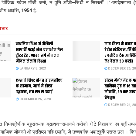
‘पाँजिक गर्वपर माँजी जनौ, न पुनि आँजी–सिधी न सिखलौं ।’-उपदेशमाला (
द्वतीय आवृत्ति, 1954 ई.
ाचार
प्राथमिक शि‍क्षा मे मैथि‍ली
सात जिला मे बनत बहु
भाषाकेँ पढ़ाई लेल चलाओल गेल
इंडोर स्‍टेडि‍यम, सिंथ
ट्वीटर ट्रेंड : भारत संगे नेपालक
एथलेटिक ट्रेक आ स्विम
मैथिल लेलनि हिस्सा
केंद्र देलक 50 करोड़
JANUARY 5, 2021
DECEMBER 26, 20
एम्स मे शिफ्ट होयत डीएमसीएच
होटल मैनेजमेंट क प
क सामान, मार्च मे होएत
बालिका गृह क 16 ब
उद्घाटन, नव सत्र स पढाई
लोकनि, 29 कए जाय
बेंगलुरु
DECEMBER 26, 2020
DECEMBER 24, 20
निम्नश्रेणीक बहुसंख्यक ब्राह्मण–समाजमे कतेको गोटे विद्यावन्त एवं श्रीसम्प
माजिक जीवनमे ओ प्रतिष्ठा नहि छलनि, जे उच्चवर्गक अपाटहुकेँ प्राप्त छल । किन्