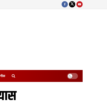
नीक
रयास