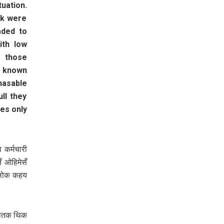
uation.
nk were
aded to
ith low
 those
e known
hasable
ll they
es only
 कर्मचारी
 ओहिमेसँ
 लोक कहय
्योतक थिक