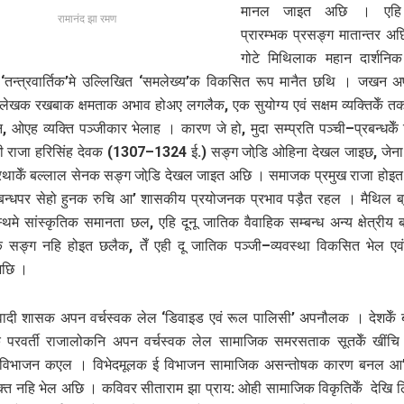
मानल जाइत अछि । एहि 
रामानंद झा रमण
प्रारम्भक प्रसङ्ग मातान्तर अ
गोटे मिथिलाक महान दार्शनिक
 ‘तन्त्रवार्तिक’मे उल्लिखित ‘समलेख्य’क विकसित रूप मानैत छथि । जखन
ेखक रखबाक क्षमताक अभाव होअए लगलैक, एक सुयोग्य एवं सक्षम व्यक्तिकेँ तक
ि, ओएह व्यक्ति पञ्जीकार भेलाह । कारण जे हो, मुदा सम्प्रति पञ्ची–प्रबन्धके
शी राजा हरिसिंह देवक (1307–1324 ई.) सङ्ग जोडि़ ओहिना देखल जाइछ, जेना
रथाकेँ बल्लाल सेनक सङ्ग जोडि़ देखल जाइत अछि । समाजक प्रमुख राजा होइत 
रबन्धपर सेहो हुनक रुचि आ’ शासकीय प्रयोजनक प्रभाव पड़ैत रहल । मैथिल ब्र
्थमे सांस्कृतिक समानता छल, एहि दूनू जातिक वैवाहिक सम्बन्ध अन्य क्षेत्रीय ब्
सङ्ग नहि होइत छलैक, तेँ एही दू जातिक पञ्जी–व्यवस्था विकसित भेल एवं
अछि ।
वादी शासक अपन वर्चस्वक लेल ‘डिवाइड एवं रूल पालिसी’ अपनौलक । देशकेँ
 परवर्ती राजालोकनि अपन वर्चस्वक लेल सामाजिक समरसताक सूतकेँ खींचि ब
िभाजन कएल । विभेदमूलक ई विभाजन सामाजिक असन्तोषक कारण बनल आ’ 
क्त नहि भेल अछि । कविवर सीताराम झा प्राय: ओही सामाजिक विकृतिकेँ देखि