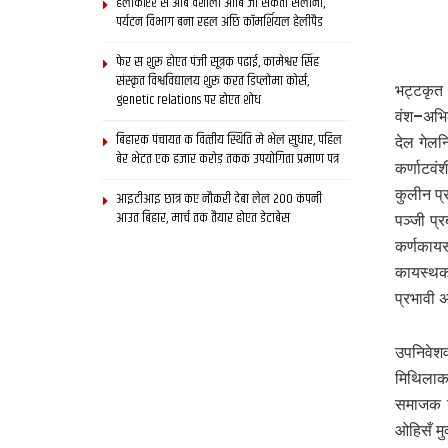
हेलीकॉप्टर स आब वैशाली आबि जा सकता सैलानी,
पर्यटन विभाग बना रहल अछि कॉमर्शियल हेलीपैड
फेर स शुरू होएत पंजी सूत्रक पढाई, कामेश्वर सिंह
संस्कृत विश्वविद्यालय शुरू करत डिप्लोमा कोर्स,
भट्टकृत
genetic relations पर होएत शोध
वंश–अभिल
बिहारक पंचायत क वित्‍तीय स्थिति मे भेल सुधार, पहिल
देल गेलन
बेर भेटत एक हजार करोड़ तकक उपयोगिता प्रमाण पत्र
कर्णाटवं
कुलीन प्
आइटीआइ छात्र कए नौकरी देबा लेल 200 कंपनी
आउत बिहार, मार्च तक तैयार होएत डेटाबेस
पञ्जी प्
कर्णकायस
कायस्थक 
प्रभावी 
उपनिवेश
मिथिलाक
समाजक व
ओहिसँ मु