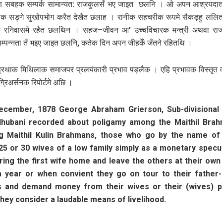
्मण सबहक सम्पर्क सामान्यत: राजकुलसँ भए जाइत छलनि । ओ अपन आश्रयदाता
नीक सङ्गे सुखोपभोग करैत देखैत छलाह । रानीक सहचरीक रूपमे सैकड़हु लल
 रनिवासमे रहैत छलथिन । सहज–जीवन आ’ उच्चविचारक मन्त्री अथवा राजपु
म्पन्नता तँ भइए जाइत छलनि, कतेक दिन अपन जीहकेँ जँतने रहितथि ।
रथाक मिथिलाक समाजपर प्रलयंकारी प्रभाव पड़लैक । एहि प्रभावक विस्तृत वर
्रिअर्सनक रिपोर्टमे अछि ।
ecember, 1878 George Abraham Grierson, Sub-divisional 
hubani recorded about poligamy among the Maithil Bra
 Maithil Kulin Brahmans, those who go by the name of
25 or 30 wives of a low family simply as a monetary specul
ring the first wife home and leave the others at their own
 year or when convient they go on tour to their father-i
 and demand money from their wives or their (wives) p
hey consider a laudable means of livelihood.