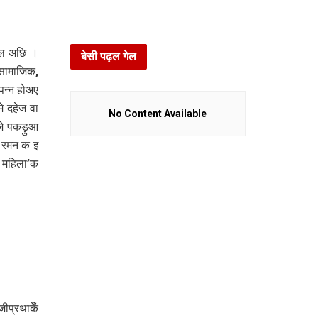
हल अछि ।
बेसी पढ़ल गेल
 सामाजिक,
न्न होअए
े दहेज वा
No Content Available
जे पकड़ुआ
ा रमन क इ
ी महिला’क
ीप्रथाकेँ