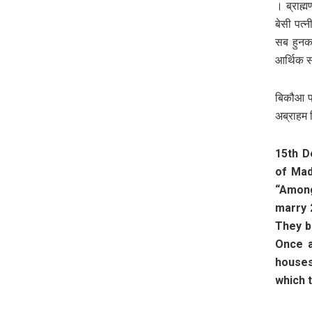
। ब्राह
बेसी पत्
सब हुनक
आर्थिक स
बिकौआ प्
अब्राहम ग
15th D
of Mad
“Among
marry 
They b
Once a
houses
which t