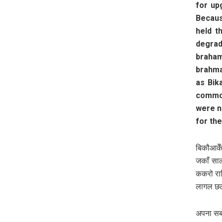
for up
Becaus
held t
degrad
braha
brahma
as Bik
commod
were n
for the
बिकौआकेँ
जकाँ सा
ककरो रा
लागल छल 
अपना सबह