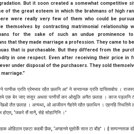
gradation. But it soon created a somewhat competitive sit
e of the great esteem in which the brahmans of high ra
here were really very few of them who could be pursu
e themselves by contracting matrimonial relationship w
mans for the sake of such an undue prominence to
ns that they made marriage a profession. They came to b
auas that is purchasable. But they differed from the purc
ity in one respect. Even after receiving their price in fu
ever under disposal of the purchasers. They sold themselv
 marriage.”
ने पत्नीक प्रति प्रेमभाव रहैत छलनि आ’ ने सन्तानक प्रति दायित्वबोघ । राजस्व
लमे एक बेर जाए ससुर अथवा पत्नीसँ कर ओसूलि अनैत छलाह । काज पड़लनि तँ
खिओ लैत छलाह । अन्यथा, ओ आजीवन नैहरेमे रहैत छलथिन । एहनहि स्थितिमे
होएत, ‘जकरे सैं मानै, सेहे सोहागिनि ।’
क ओहिठाम एकटा कहबी छैक, ‘अगहनमे मूसोकेँ सात टा बौह’ । ई सम्पन्नताक द