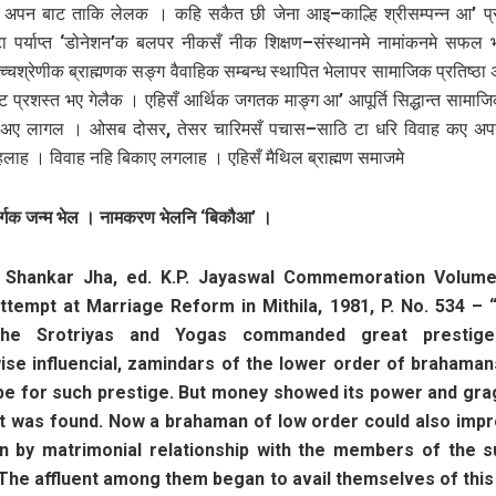
ता अपन बाट ताकि लेलक । कहि सकैत छी जेना आइ–काल्हि श्रीसम्पन्न आ’ प्
ा पर्याप्त ‘डोनेशन’क बलपर नीकसँ नीक शिक्षण–संस्थानमे नामांकनमे सफल
्चश्रेणीक ब्राह्मणक सङ्ग वैवाहिक सम्बन्ध स्थापित भेलापर सामाजिक प्रतिष्ठा 
ट प्रशस्त भए गेलैक । एहिसँ आर्थिक जगतक माङ्ग आ’ आपूर्ति सिद्धान्त सामाज
अए लागल । ओसब दोसर, तेसर चारिमसँ पचास–साठि टा धरि विवाह कए अपन
लाह । विवाह नहि बिकाए लगलाह । एहिसँ मैथिल ब्राह्मण समाजमे
्गक जन्म भेल । नामकरण भेलनि
‘
बिकौआ
’
।
a Shankar Jha, ed. K.P. Jayaswal Commemoration Volume
attempt at Marriage Reform in Mithila, 1981, P. No. 534 – “
the Srotriyas and Yogas commanded great prestige
ise influencial, zamindars of the lower order of brahaman
pe for such prestige. But money showed its power and grag
t was found. Now a brahaman of low order could also impr
on by matrimonial relationship with the members of the s
The affluent among them began to avail themselves of this 