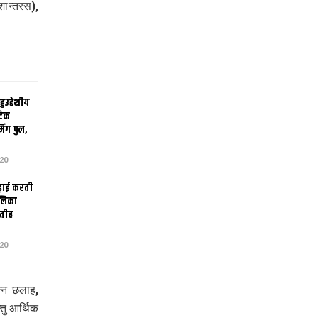
शान्तरस),
उद्देशीय
ेटिक
िंग पुल,
20
ढ़ाई करती
ालिका
तीह
20
न्न छलाह,
तु आर्थिक