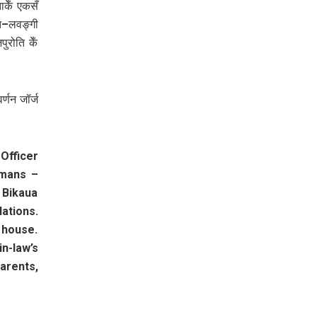
केँ एकसँ
ित–लवङ्गी
रोति केँ
्णन जॉर्ज
Officer
hmans –
 Bikaua
ations.
 house.
n-law’s
arents,