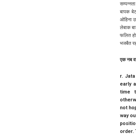
सम्पन्न
बापक बेट
ओहिना उच
लेबाक बा
फलित हो
भजबैत रह
एक नब वर
r. Jat
early 
time 
otherw
not ho
way ou
positi
order. 