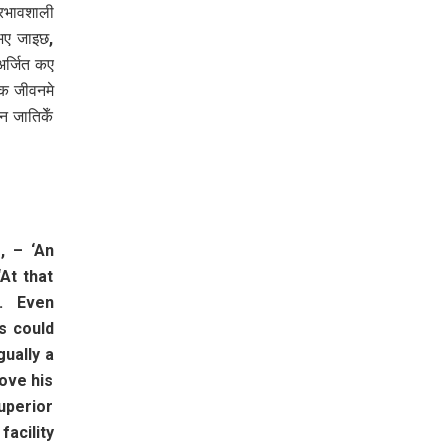
रभावशाली
 भए जाइछ,
अर्जित कए
िक जीवनमे
 जातिकेँ
, – ‘An
At that
. Even
s could
ually a
ove his
uperior
facility