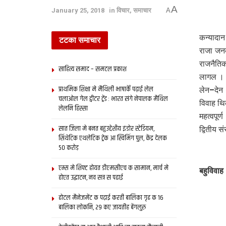
A
January 25, 2018
in
विचार
,
समाचार
A
कन्यादा
टटका समाचार
राजा जनक
राजनैति
साहित्य समाद – समटल प्रकाश
लागल । ओ
प्राथमिक शि‍क्षा मे मैथि‍ली भाषाकेँ पढ़ाई लेल
लेन–देन 
चलाओल गेल ट्वीटर ट्रेंड : भारत संगे नेपालक मैथिल
विवाह थि
लेलनि हिस्सा
महत्‍वपू
सात जिला मे बनत बहुउद्देशीय इंडोर स्‍टेडि‍यम,
द्वितीय 
सिंथेटिक एथलेटिक ट्रेक आ स्विमिंग पुल, केंद्र देलक
50 करोड़
एम्स मे शिफ्ट होयत डीएमसीएच क सामान, मार्च मे
बहुविवाह
होएत उद्घाटन, नव सत्र स पढाई
होटल मैनेजमेंट क पढ़ाई करती बालिका गृह क 16
बालिका लोकनि, 29 कए जायतीह बेंगलुरु