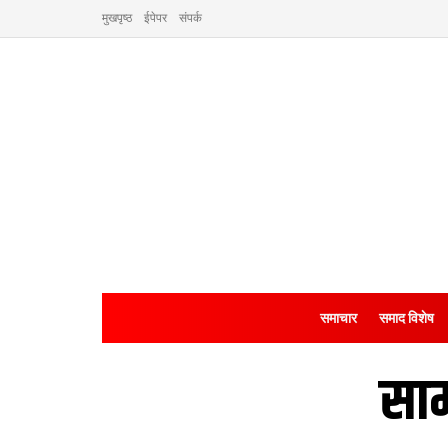
मुखपृष्ठ
ईपेपर
संपर्क
समाचार
समाद विशेष
साम