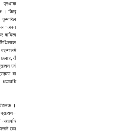
प्रथाक
छि । किछु
 कुमारिल
 अपन–अपन
र दायित्व
ँ मिथिलाक
 बङ्गालमे
छलाह, तेँ
ाह्मण एवं
राह्मण वा
 अद्यावधि
 बंटलक ।
्राह्मण–
अद्यावधि
 लिखने छल