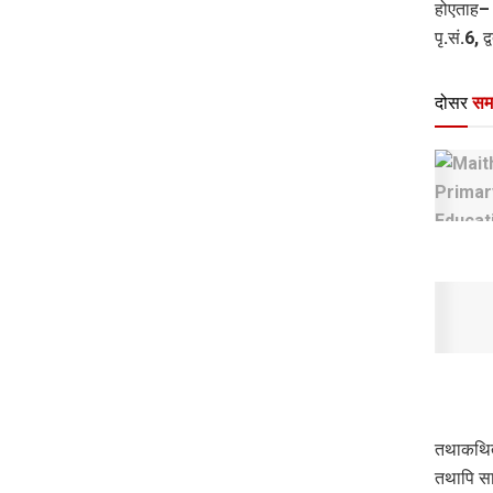
होएताह– 
पृ.सं.6, 
दोसर
सम
तथाकथित 
तथापि सा