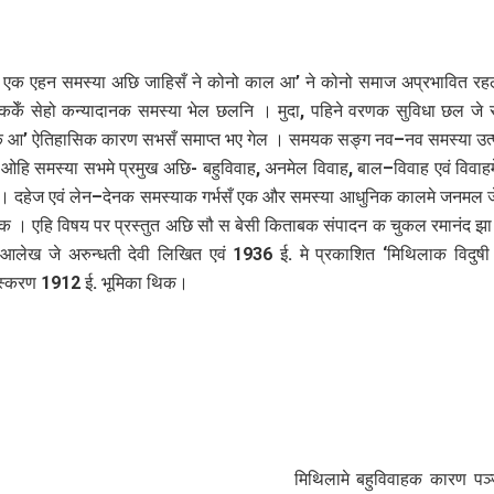
न एक एहन समस्या अछि जाहिसँ ने कोनो काल आ’ ने कोनो समाज अप्रभावित र
केँ सेहो कन्यादानक समस्या भेल छलनि । मुदा, पहिने वरणक सुविधा छल जे
क आ’ ऐतिहासिक कारण सभसँ समाप्त भए गेल । समयक सङ्ग नव–नव समस्या उत्प
हि समस्या सभमे प्रमुख अछि- बहुविवाह, अनमेल विवाह, बाल–विवाह एवं विवाहम
। दहेज एवं लेन–देनक समस्याक गर्भसँ एक और समस्या आधुनिक कालमे जनमल 
क । एहि विषय पर प्रस्‍तुत अछि सौ स बेसी किताबक संपादन क चुकल रमानंद झ
र्ण आलेख जे अरुन्धती देवी लिखित एवं 1936 ई. मे प्रकाशित ‘मिथिलाक विदुष
संस्करण 1912 ई. भूमिका थिक।
मिथिलामे बहुविवाहक कारण पञ्ज