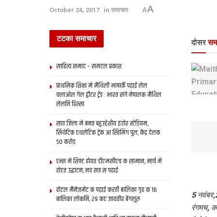
A
October 24, 2017
in
समाचार
A
टटका समाचार
दोसर
सम
साहित्य समाद – समटल प्रकाश
प्राथमिक शि‍क्षा मे मैथि‍ली भाषाकेँ पढ़ाई लेल
चलाओल गेल ट्वीटर ट्रेंड : भारत संगे नेपालक मैथिल
लेलनि हिस्सा
सात जिला मे बनत बहुउद्देशीय इंडोर स्‍टेडि‍यम,
सिंथेटिक एथलेटिक ट्रेक आ स्विमिंग पुल, केंद्र देलक
50 करोड़
एम्स मे शिफ्ट होयत डीएमसीएच क सामान, मार्च मे
होएत उद्घाटन, नव सत्र स पढाई
होटल मैनेजमेंट क पढ़ाई करती बालिका गृह क 16
5 नवंबर,
बालिका लोकनि, 29 कए जायतीह बेंगलुरु
रंगमच, क