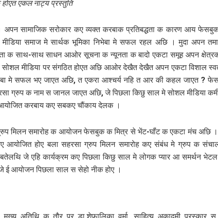
 होएत एकल नाट्य प्रस्‍तुति
 अपन सामाजिक सरोकार कए व्यक्त करबाक प्रतिबद्धता क कारण आय फेसब
 मीडिया समाज मे सार्थक भूमिका निभेबा मे सफल रहल अछि । मुदा अपन तमा
लता क साथ-साथ साधन आओर सूचना क न्यूनता क बादो एकटा समूह अपन क्षेत्र
सोशल मीडिया पर संगठित होएत अछि आओर देखैत देखैत अपन एकटा विशाल स्वतं
रबा मे सफल भए जाएत अछि, त एकरा आश्चर्य नहि त आर की कहल जाएत ? फेस
सा ग्रुप क नाम स जानल जाएत अछि, जे पिछला किछु साल मे सोशल मीडिया कर्मी
 आयोजित करबाय कए सबकए चौंकाय देलक ।
रुप मिलन समारोह क आयोजन फेसबुक क मित्र से भेंट-घॉंट क एकटा मंच अछि ।
 आयोजित होए बला सहरसा ग्रुप मिलन समारोह कए संबंध मे ग्रुप क संचा
बतेलथि जे एहि कार्यक्रम कए पिछला किछु साल मे लोगक प्यार आ समर्थन भे
 जे ई आयोजन पिछला साल स सेहो नीक होए ।
 मुख्य अतिथि क तौर पर डा.शेफालिका वर्मा, साहित्य अकादमी पुरस्कार स 