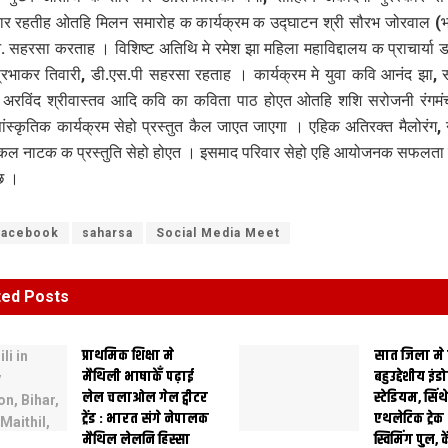
ार रहतीह ओतहि मिलन समारोह क कार्यक्रम क उद्घाटन श्री सौरभ जोरवाल (भा.
 सहरसा करताह । विशिष्ट अतिथि मे रमेश झा महिला महाविद्दालय क प्राचार्या डा.
्रभाकर तिवारी, डी.एस.पी सहरसा रहताह । कार्यक्रम मे युवा कवि आनंद झा
 अरविंद श्रीवास्तव आदि कवि का कविता पाठ होएत ओ‍तहि शशि सरोजनी रंगमं
ंस्कृतिक कार्यक्रम सेहो प्रस्तुत कैल जाएत जाएगा । एहिक अतिरक्त मैलोरंग, 
कल नाटक क प्रस्तुति सेहो होएत । इसमाद परिवार सेहो एहि आयोजनक सफलता
ि ।
Facebook
saharsa
Social Media Meet
ted
Posts
प्राथमिक शि‍क्षा मे
सात जिला मे
मैथि‍ली भाषाकेँ पढ़ाई
बहुउद्देशीय इंड
लेल चलाओल गेल ट्वीटर
स्‍टेडि‍यम, सिं
ट्रेंड : भारत संगे नेपालक
एथलेटिक ट्रे
मैथिल लेलनि हिस्सा
स्विमिंग पुल, क