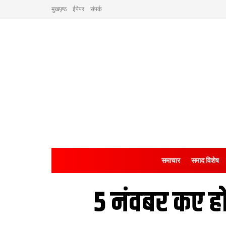
मुखपृष्ठ
ईपेपर
संपर्क
समाचार
समाद विशेष
5 नंवबर कए ह