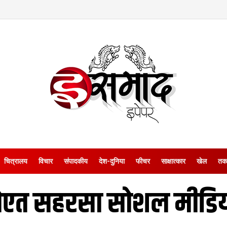
चित्रालय
विचार
संपादकीय
देश-दुनिया
फीचर
साक्षात्‍कार
खेल
तक
ोएत सहरसा सोशल मीडिया ग