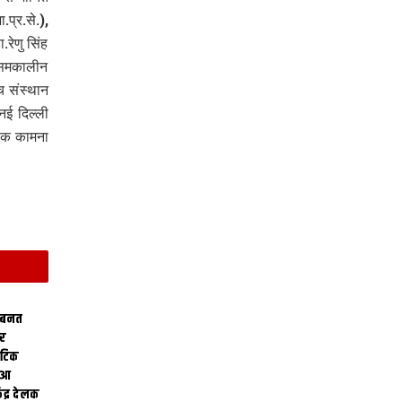
प्र.से.),
रेणु सिंह
, समकालीन
च संस्थान
नई दिल्ली
 क कामना
 बनत
ोर
थेटिक
क आ
ेंद्र देलक