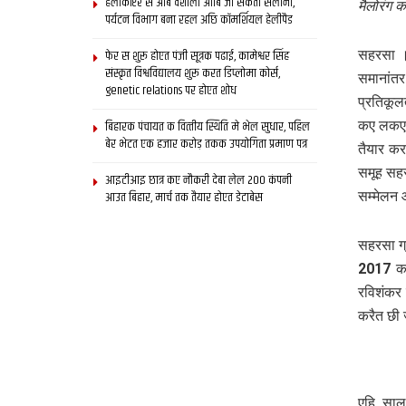
हेलीकॉप्टर स आब वैशाली आबि जा सकता सैलानी,
मैलोरंग क
पर्यटन विभाग बना रहल अछि कॉमर्शियल हेलीपैड
फेर स शुरू होएत पंजी सूत्रक पढाई, कामेश्वर सिंह
सहरसा ।
संस्कृत विश्वविद्यालय शुरू करत डिप्लोमा कोर्स,
समानांतर
genetic relations पर होएत शोध
प्रतिकू
बिहारक पंचायत क वित्‍तीय स्थिति मे भेल सुधार, पहिल
कए लकए 
बेर भेटत एक हजार करोड़ तकक उपयोगिता प्रमाण पत्र
तैयार क
समूह सहर
आइटीआइ छात्र कए नौकरी देबा लेल 200 कंपनी
आउत बिहार, मार्च तक तैयार होएत डेटाबेस
सम्मेलन
सहरसा ग्
2017 कए
रविशंकर 
करैत छी
एहि साल