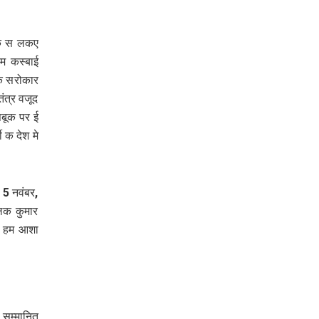
ुक स लकए
म कस्‍बाई
क सरोकार
त्र वजूद
बूक पर ई
 क देश मे
 5 नवंबर,
लक कुमार
टल हम आशा
सम्मानित