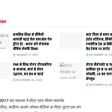
ाचार
प्राथमिक शि‍क्षा मे मैथि‍ली
सात जिला मे बनत बहु
भाषाकेँ पढ़ाई लेल चलाओल गेल
इंडोर स्‍टेडि‍यम, सिंथ
ट्वीटर ट्रेंड : भारत संगे नेपालक
एथलेटिक ट्रेक आ स्विम
मैथिल लेलनि हिस्सा
केंद्र देलक 50 करोड़
JANUARY 5, 2021
DECEMBER 26, 20
एम्स मे शिफ्ट होयत डीएमसीएच
होटल मैनेजमेंट क प
क सामान, मार्च मे होएत
बालिका गृह क 16 ब
उद्घाटन, नव सत्र स पढाई
लोकनि, 29 कए जाय
बेंगलुरु
DECEMBER 26, 2020
DECEMBER 24, 20
2017 कए सहरसा मे होएत ग्रुप मिलन समारोह
विता, साहित्य आओर सोशल मीडिया क मित्र जुटत एक संग