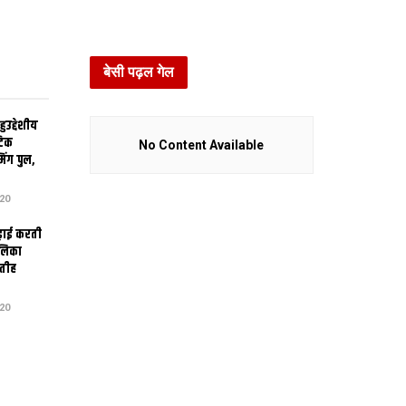
बेसी पढ़ल गेल
उद्देशीय
ेटिक
No Content Available
िंग पुल,
20
ढ़ाई करती
ालिका
तीह
20