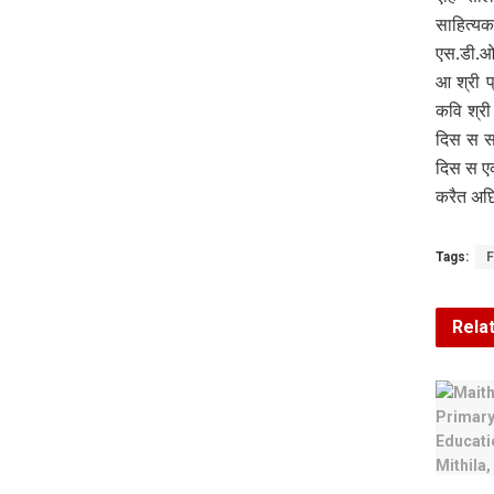
साहित्यक
एस.डी.ओ.
आ श्री प
कवि श्री
दिस स सा
दिस स ए
करैत अछ
Tags:
Rela