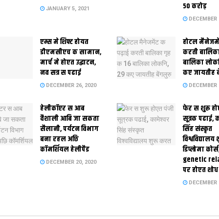
50 करोड़
JANUARY 5, 2021
DECEMBER 2
एम्स मे शिफ्ट होयत
होटल मैनेजमे
डीएमसीएच क सामान,
करती बालिका
मार्च मे होएत उद्घाटन,
बालिका लोकन
नव सत्र स पढाई
कए जायतीह बे
DECEMBER 26, 2020
DECEMBER 2
हेलीकॉप्टर स आब
फेर स शुरू हो
वैशाली आबि जा सकता
सूत्रक पढाई, क
सैलानी, पर्यटन विभाग
सिंह संस्कृत
बना रहल अछि
विश्वविद्यालय
कॉमर्शियल हेलीपैड
डिप्लोमा कोर्स
genetic rel
DECEMBER 20, 2020
पर होएत शोध
DECEMBER 1