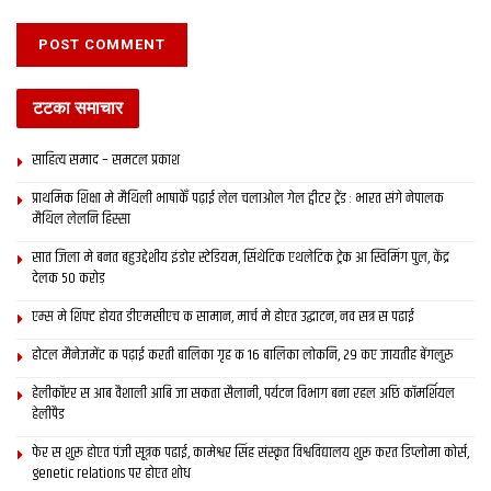
टटका समाचार
साहित्य समाद – समटल प्रकाश
प्राथमिक शि‍क्षा मे मैथि‍ली भाषाकेँ पढ़ाई लेल चलाओल गेल ट्वीटर ट्रेंड : भारत संगे नेपालक
मैथिल लेलनि हिस्सा
सात जिला मे बनत बहुउद्देशीय इंडोर स्‍टेडि‍यम, सिंथेटिक एथलेटिक ट्रेक आ स्विमिंग पुल, केंद्र
देलक 50 करोड़
एम्स मे शिफ्ट होयत डीएमसीएच क सामान, मार्च मे होएत उद्घाटन, नव सत्र स पढाई
होटल मैनेजमेंट क पढ़ाई करती बालिका गृह क 16 बालिका लोकनि, 29 कए जायतीह बेंगलुरु
हेलीकॉप्टर स आब वैशाली आबि जा सकता सैलानी, पर्यटन विभाग बना रहल अछि कॉमर्शियल
हेलीपैड
फेर स शुरू होएत पंजी सूत्रक पढाई, कामेश्वर सिंह संस्कृत विश्वविद्यालय शुरू करत डिप्लोमा कोर्स,
genetic relations पर होएत शोध