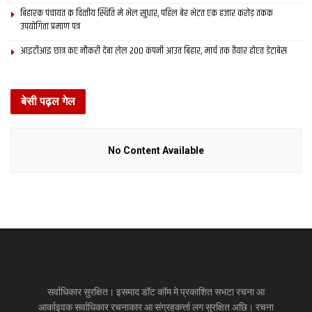
बिहारक पंचायत क वित्‍तीय स्थिति मे भेल सुधार, पहिल बेर भेटत एक हजार करोड़ तकक
उपयोगिता प्रमाण पत्र
आइटीआइ छात्र कए नौकरी देबा लेल 200 कंपनी आउत बिहार, मार्च तक तैयार होएत डेटाबेस
बेसी पढ़ल गेल
No Content Available
सर्वाधिकार सुरक्षित। इसमाद डॉट कॉम मे प्रकाशित सभटा रचना आ
आर्काइवक सर्वाधिकार रचनाकार आ संग्रहकर्त्ता लग सुरक्षित अछि। रचना