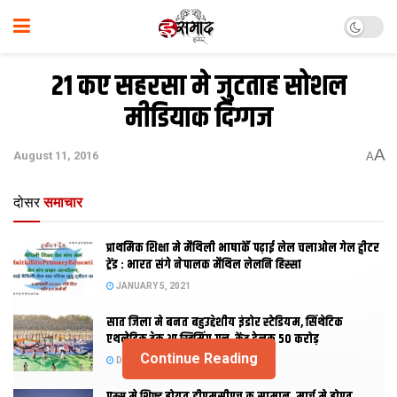
21 कए सहरसा मे जुटताह सोशल
मीडियाक दिग्‍गज
A
August 11, 2016
A
दोसर
समाचार
प्राथमिक शि‍क्षा मे मैथि‍ली भाषाकेँ पढ़ाई लेल चलाओल गेल ट्वीटर
ट्रेंड : भारत संगे नेपालक मैथिल लेलनि हिस्सा
JANUARY 5, 2021
सात जिला मे बनत बहुउद्देशीय इंडोर स्‍टेडि‍यम, सिंथेटिक
एथलेटिक ट्रेक आ स्विमिंग पुल, केंद्र देलक 50 करोड़
Continue Reading
DECEMBER 26, 2020