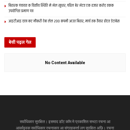
बिहारक पंचायत क वित्‍तीय स्थिति मे भेल सुधार, पहिल बेर भेटत एक हजार करोड़ तकक
उपयोगिता प्रमाण पत्र
आइटीआइ छात्र कए नौकरी देबा लेल 200 कंपनी आउत बिहार, मार्च तक तैयार होएत डेटाबेस
बेसी पढ़ल गेल
No Content Available
सर्वाधिकार सुरक्षित। इसमाद डॉट कॉम मे प्रकाशित सभटा रचना आ
आर्काइवक सर्वाधिकार रचनाकार आ संग्रहकर्त्ता लग सुरक्षित अछि। रचना