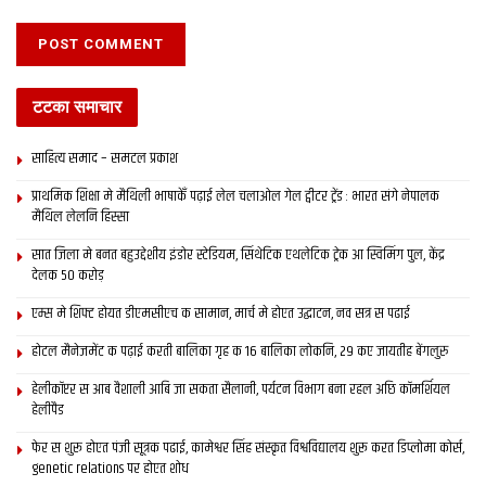
टटका समाचार
साहित्य समाद – समटल प्रकाश
प्राथमिक शि‍क्षा मे मैथि‍ली भाषाकेँ पढ़ाई लेल चलाओल गेल ट्वीटर ट्रेंड : भारत संगे नेपालक
मैथिल लेलनि हिस्सा
सात जिला मे बनत बहुउद्देशीय इंडोर स्‍टेडि‍यम, सिंथेटिक एथलेटिक ट्रेक आ स्विमिंग पुल, केंद्र
देलक 50 करोड़
एम्स मे शिफ्ट होयत डीएमसीएच क सामान, मार्च मे होएत उद्घाटन, नव सत्र स पढाई
होटल मैनेजमेंट क पढ़ाई करती बालिका गृह क 16 बालिका लोकनि, 29 कए जायतीह बेंगलुरु
हेलीकॉप्टर स आब वैशाली आबि जा सकता सैलानी, पर्यटन विभाग बना रहल अछि कॉमर्शियल
हेलीपैड
फेर स शुरू होएत पंजी सूत्रक पढाई, कामेश्वर सिंह संस्कृत विश्वविद्यालय शुरू करत डिप्लोमा कोर्स,
genetic relations पर होएत शोध