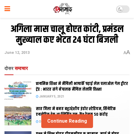
अगिला मास चालू होएत कांटी, प्रमंडल
मुख्याल कए भेटत 24 घंटा बिजली
A
June 12, 2013
A
दोसर
समाचार
प्राथमिक शि‍क्षा मे मैथि‍ली भाषाकेँ पढ़ाई लेल चलाओल गेल ट्वीटर
ट्रेंड : भारत संगे नेपालक मैथिल लेलनि हिस्सा
JANUARY 5, 2021
सात जिला मे बनत बहुउद्देशीय इंडोर स्‍टेडि‍यम, सिंथेटिक
एथलेटिक ट्रेक आ स्विमिंग पुल, केंद्र देलक 50 करोड़
Continue Reading
DECEMBER 26, 2020