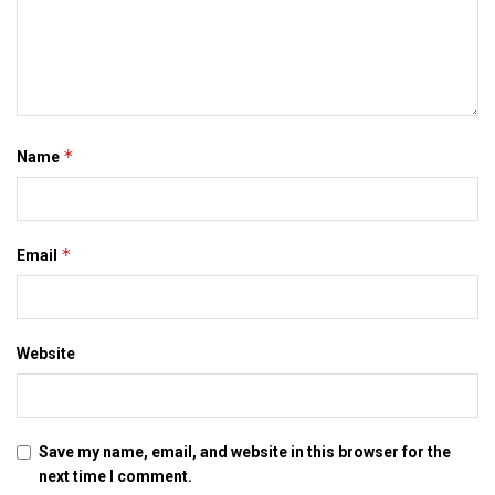
latest mithila news
maithili news
maithili newspaper
mithila news
patna
saharsa
इ-समाद
इपेपर
दरभंगा
बिहार
मिथिला
मिथिला समाचार
मिथिला समाद
मैथिली समाचार
*
Name
*
Email
Website
Save my name, email, and website in this browser for the
next time I comment.