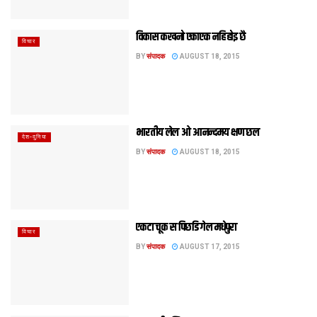
विकास कखनो एकाएक नहि होइ छै
विचार
BY
संपादक
AUGUST 18, 2015
भारतीय लेल ओ आनन्दमय क्षण छल
देश-दुनिया
BY
संपादक
AUGUST 18, 2015
एकटा चूक स पिछडि गेल मधेपुरा
विचार
BY
संपादक
AUGUST 17, 2015