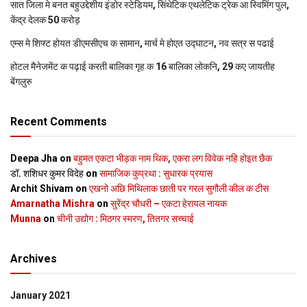
सात जिला मे बनत बहुउद्देशीय इंडोर स्‍टेडि‍यम, सिंथेटिक एथलेटिक ट्रेक आ स्विमिंग पुल,
केंद्र देलक 50 करोड़
एम्स मे शिफ्ट होयत डीएमसीएच क सामान, मार्च मे होएत उद्घाटन, नव सत्र स पढाई
होटल मैनेजमेंट क पढ़ाई करती बालिका गृह क 16 बालिका लोकनि, 29 कए जायतीह
बेंगलुरु
Recent Comments
Deepa Jha
on
बहुमत एकटा भीड़क नाम थिक, एकरा लग विवेक नहि होइत छैक
डॉ. शशिधर कुमर विदेह
on
सामाजिक कुप्रथा : सुधारक प्रयास
Archit Shivam
on
एखनो अछि मिथिलाक छाती पर गरल सुगौली कील क टीस
Amarnatha Mishra
on
सुरेंद्र चौधरी – एकटा हेरायल नायक
Munna
on
चीनी उद्योग : मिठगर स्‍मरण, तितगर सच्‍चाई
Archives
January 2021