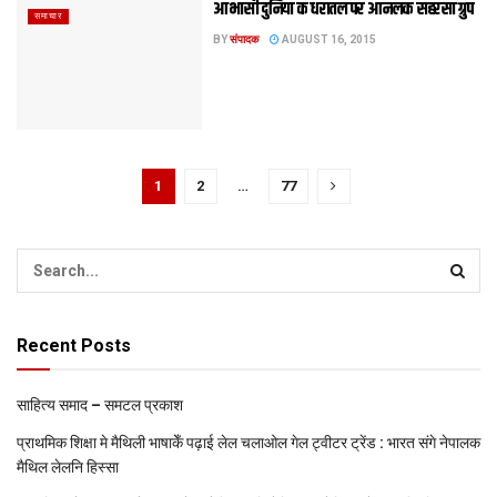
आभासी दुनिया क धरातल पर आनलक सहरसा ग्रुप
समाचार
BY
संपादक
AUGUST 16, 2015
1
2
…
77
Recent Posts
साहित्य समाद – समटल प्रकाश
प्राथमिक शि‍क्षा मे मैथि‍ली भाषाकेँ पढ़ाई लेल चलाओल गेल ट्वीटर ट्रेंड : भारत संगे नेपालक
मैथिल लेलनि हिस्सा