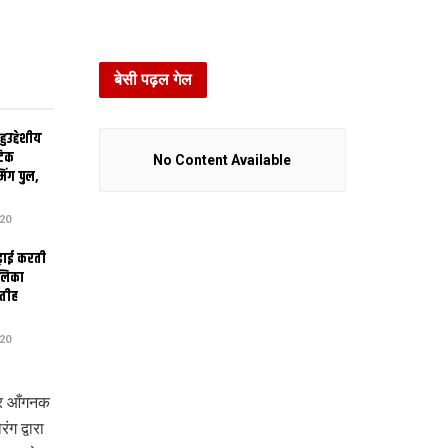
बेसी पढ़ल गेल
उद्देशीय
ेटिक
No Content Available
िंग पुल,
20
ढ़ाई करती
ालिका
तीह
20
कर आँगनक
 द्वारा