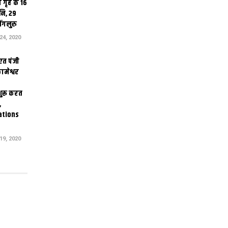
 गृह क 16
ि, 29
ंगलुरु
4, 2020
एत पंजी
ामेश्वर
 शुरू करत
,
ations
9, 2020