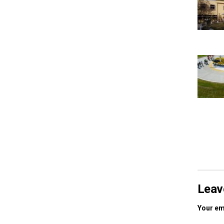
Leav
Your ema