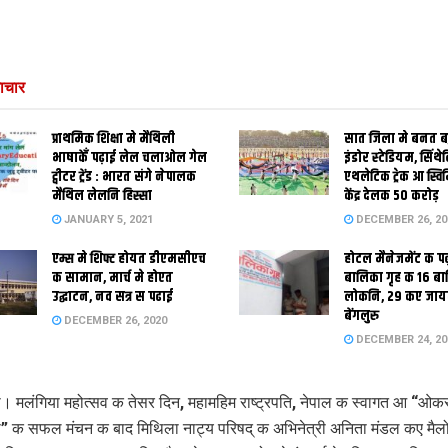
ाचार
प्राथमिक शि‍क्षा मे मैथि‍ली
सात जिला मे बनत बहु
भाषाकेँ पढ़ाई लेल चलाओल गेल
इंडोर स्‍टेडि‍यम, सिंथ
ट्वीटर ट्रेंड : भारत संगे नेपालक
एथलेटिक ट्रेक आ स्विम
मैथिल लेलनि हिस्सा
केंद्र देलक 50 करोड़
JANUARY 5, 2021
DECEMBER 26, 20
एम्स मे शिफ्ट होयत डीएमसीएच
होटल मैनेजमेंट क प
क सामान, मार्च मे होएत
बालिका गृह क 16 ब
उद्घाटन, नव सत्र स पढाई
लोकनि, 29 कए जाय
बेंगलुरु
DECEMBER 26, 2020
DECEMBER 24, 20
ली। मलंगिया महोत्सव क तेसर दिन, महामहिम राष्ट्रपति, नेपाल क स्वागत आ “ओ
” क सफल मंचन क बाद मिथिला नाट्य परिषद् क अभिनेत्री अनिता मंडल कए मैलोरंग