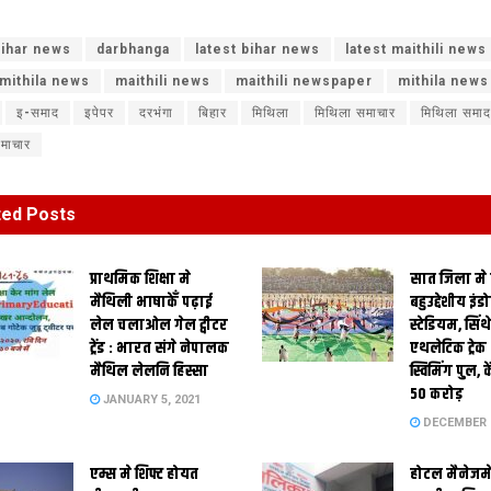
ihar news
darbhanga
latest bihar news
latest maithili news
 mithila news
maithili news
maithili newspaper
mithila news
इ-समाद
इपेपर
दरभंगा
बिहार
मिथिला
मिथिला समाचार
मिथिला समाद
समाचार
ted
Posts
प्राथमिक शि‍क्षा मे
सात जिला मे
मैथि‍ली भाषाकेँ पढ़ाई
बहुउद्देशीय इंड
लेल चलाओल गेल ट्वीटर
स्‍टेडि‍यम, सिं
ट्रेंड : भारत संगे नेपालक
एथलेटिक ट्रे
मैथिल लेलनि हिस्सा
स्विमिंग पुल, क
50 करोड़
JANUARY 5, 2021
DECEMBER 2
एम्स मे शिफ्ट होयत
होटल मैनेजमे