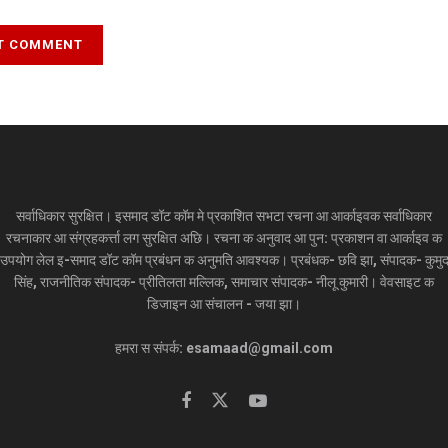
सर्वाधिकार सुरक्षित। इसमाद डॉट कॉम मे प्रकाशित सभटा रचना आ आर्काइवक सर्वाधिकार
रचनाकार आ संग्रहकर्त्ता लग सुरक्षित अछि। रचना क अनुवाद आ पुन: प्रकाशन वा आर्काइव क
उपयोग लेल इ-समाद डॉट कॉम प्रबंधन क अनुमति आवश्यक। प्रबंधक- छवि झा, संपादक- कुमु
सिंह, राजनीतिक संपादक- प्रीतिलता मल्लिक, समाचार संपादक- नीलू कुमारी। वेवसाइट क
डिजाइन आ संचालन - जया झा।
हमरा स संपर्क: esamaad@gmail.com