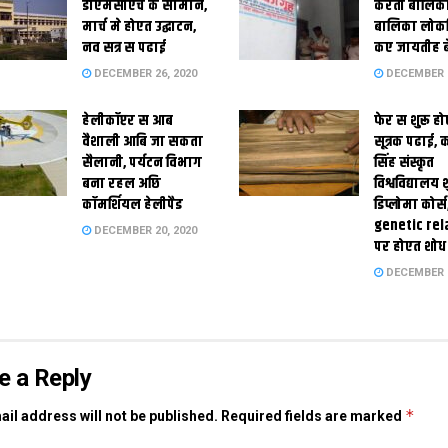
डीएमसीएच क सामान,
करती बालिका
मार्च मे होएत उद्घाटन,
बालिका लोकन
नव सत्र स पढाई
कए जायतीह बे
DECEMBER 26, 2020
DECEMBER 2
हेलीकॉप्टर स आब
फेर स शुरू हो
वैशाली आबि जा सकता
सूत्रक पढाई, क
सैलानी, पर्यटन विभाग
सिंह संस्कृत
बना रहल अछि
विश्वविद्यालय
कॉमर्शियल हेलीपैड
डिप्लोमा कोर्स
genetic rel
DECEMBER 20, 2020
पर होएत शोध
DECEMBER 1
e a Reply
*
il address will not be published.
Required fields are marked