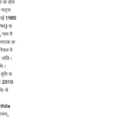
यता क लेल
 नाट्य
ुलाई 1985
षद्) स
 गाम नै
़ नाटक क
रियल मे
थि अछि।
छथि।
 वृति स
ेड 2010
ि जे
thila
ंगा,