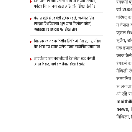
हेलीकॉप्टर स आब वैशाली आबि जा सकता सैलानी,
रंगकर्मी 
पर्यटन विभाग बना रहल अछि कॉमर्शियल हेलीपैड
वर्ष 200
परिषद् क
फेर स शुरू होएत पंजी सूत्रक पढाई, कामेश्वर सिंह
संस्कृत विश्वविद्यालय शुरू करत डिप्लोमा कोर्स,
म नेपाल 
genetic relations पर होएत शोध
जुडल छैथ
सुतैय, ड
बिहारक पंचायत क वित्‍तीय स्थिति मे भेल सुधार, पहिल
बेर भेटत एक हजार करोड़ तकक उपयोगिता प्रमाण पत्र
एक हज़ार
काज केने
आइटीआइ छात्र कए नौकरी देबा लेल 200 कंपनी
रंगकर्म 
आउत बिहार, मार्च तक तैयार होएत डेटाबेस
मैथिली रं
सम्मानित
स लगातार
ओ एहि सम
maithil
news, l
मिथिला, 