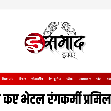
चित्रालय
विचार
संपादकीय
देश-दुनिया
फीचर
साक्षात्‍कार
खेल
तक
कए भेटल रंगकर्मी प्रमि