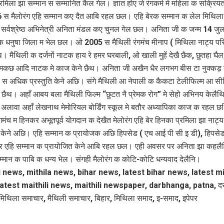
प्रमिला झा सम्मान स सम्मानित कैल गेल। ज्ञात होए जे रंगकर्म मे महिला क सक्रि
6 स मैलोरंग एहि सम्मान कए दैत आबि रहल छल। एहि बेरक सम्मान क लेल मिथिला
 सर्वश्रेष्ठ अभिनेत्री अनिता मंडल कए चुनल गेल छल। अनिता जी क जन्म 14 ज
क धनुषा जिला म भेल छल। ओ 2005 स मैथिली रंगमंच मीनाप ( मिथिला नाट्य परि
। मैथिली क दर्जनों नाटक हाय रे हमर घरबाली, ओ खाली मुहें देखै छैक, छुतहा घैल,
ोमकछ आदि नाटक मे काज केने छैथ। अनिता जी अखैन धैर लगभग बीस टा नुक्कड
 स अधिक प्रस्तुति केने अछि। संगे मैथिली आ नेपाली क कैकटा टेलीफिल्म आ सी
 छैथ। अहाँ आबय बला मैथिली फिल्म “छुटत नै प्रेमक रोग” मे सेहो अभिनय केलै
क अलावा अहाँ लेखनाथ मेमोरियल बोर्डिंग स्कूल मे बतौर अध्यापिका काज क रहल 
गमंच म हिनकर अभूतपूर्व योगदान क देखैत मेलोरंग एहि बेर हिनका प्रमिला झा नाट्य
 केने अछि। एहि सम्मान क प्रायोजक अछि हिपसेड ( एच आई पी सी इ डी), हिपस
 एहि सम्मान क प्रायोजित केने आबि रहल छल। एही अवसर पर अनिता झा कहलैथ
्मान क पाबि क धन्य भेल। संगही मैलोरंग क कोटि-कोटि धन्यवाद देलैनि।
i news, mithila news, bihar news, latest bihar news, latest mi
atest maithili news, maithili newspaper, darbhanga, patna, दरभ
मिथिला समाचार, मैथिली समाचार, बिहार, मिथिला समाद, इ-समाद, इपेपर