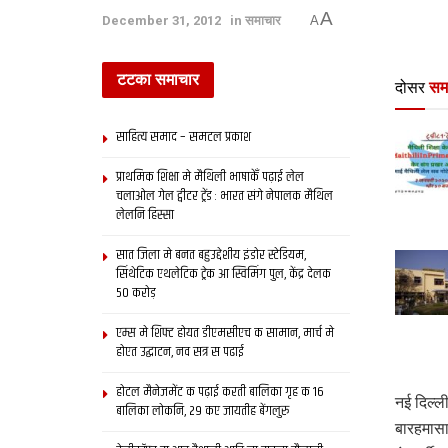
A
December 31, 2012
in
समाचार
A
टटका समाचार
दोसर
सम
साहित्य समाद – समटल प्रकाश
प्राथमिक शि‍क्षा मे मैथि‍ली भाषाकेँ पढ़ाई लेल
चलाओल गेल ट्वीटर ट्रेंड : भारत संगे नेपालक मैथिल
लेलनि हिस्सा
सात जिला मे बनत बहुउद्देशीय इंडोर स्‍टेडि‍यम,
सिंथेटिक एथलेटिक ट्रेक आ स्विमिंग पुल, केंद्र देलक
50 करोड़
एम्स मे शिफ्ट होयत डीएमसीएच क सामान, मार्च मे
होएत उद्घाटन, नव सत्र स पढाई
होटल मैनेजमेंट क पढ़ाई करती बालिका गृह क 16
नई दिल्‍
बालिका लोकनि, 29 कए जायतीह बेंगलुरु
बारहमासा