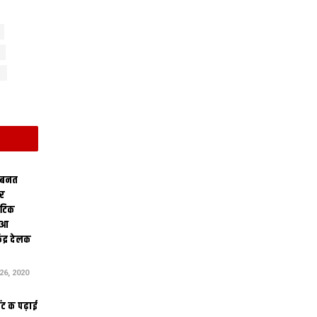
 बनत
ोर
थेटिक
क आ
ेंद्र देलक
6, 2020
ंट क पढ़ाई