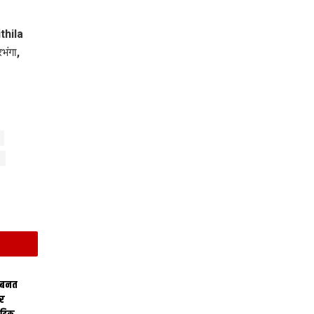
thila
ंगा,
 बनत
ोर