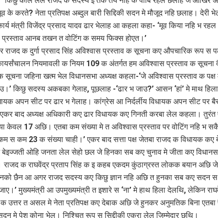
व।’ किछु काल लेल राजद क सदस्य इ तक तय नहि क पाबि रहल छलाह जे आखिर अ
मूव के करते? नेता प्रतिपक्ष अब्दुल बारी सिद्दिकी सदन मे मौजूद नहि छलाह। देरी भ
ार्य मंत्री विजेंद्र प्रसाद यादव ढार भेलाह आ कहला कहा- ‘मूव किया नहि भ रह
? प्रस्ताव आनब तखन त वोटिंग क समय फिक्स होएत।’
राजद क दुर्गा प्रसाद सिंह अविश्वास प्रस्ताव क सूचना कए औपचारिक रूप स 
यर्संचालन नियमावली क नियम 109 क अंतर्गत हम अविश्वास प्रस्ताव क सूचना 
बू क सूचना जहिना खत्म भेल विधानसभा अध्यक्ष कहला-‘जे अविश्वास प्रस्ताव क पक्ष
उ।’ किछु सदस्य अकबका गेलाह, पूछलाह -‘ढार भ जाउ?’ आसन ‘हां’ मे माथ हिल
ायक अपन सीट पर ढार भ गेलाह। कांग्रेस आ निर्दर्लीय विधायक अपन सीट पर ब
एकर बाद अध्यक्ष अधिकारी कए ढार विधायक कए गिनती करबा लेल कहला। तुरंत
्या केवल 17 अछि। एतबा कम संख्या मे त अविश्वास प्रस्ताव पर वोटिंग नहि भ 
कम स कम 23 क संख्या चाही।’ एकर बाद सत्ता पक्ष जेतबा राजद क विधायक कए ब
ेइज्जती ओहि जनता लेल सेहो छल जे हिनका सब कए चुनाव मे जीता कए विधानसभ
 राजद क राघवेंद्र प्रताप सिंह क इ कहब एकदम कुंठाग्रस्त लोकक बयान अछि जे
 हुनको छैन आ अगर राजद सदस्य कए किछु ज्ञान नहि अछि त हुनका सब कए सदन
ाए।’ मुख्यमंत्री आ उपमुख्यमंत्री त इशारे स ‘ना’ मे हाथ हिला देलथि, लेकिन राघवें
 उत्तर त असल मे नेता प्रतिपक्ष कए देबाक अछि जे हुनकर अनुमतिक बिना एतबा 
 सदन मे पेश कोना भेल। निश्चित रूप स सिद्दीकी एकरा लेल जिम्मेदार छथि।