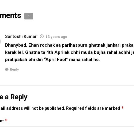
ments
1
Santoshi Kumar
13 years ago
Dhanybad. Ehan rochak aa parihaspurn ghatnak jankari prakas
karak lel. Ghatna ta 4th Aprilak chhi muda bujha rahal achhi j
pratipaksh ohi din “April Fool” mana rahal ho.
Reply
e a Reply
*
il address will not be published.
Required fields are marked
*
nt