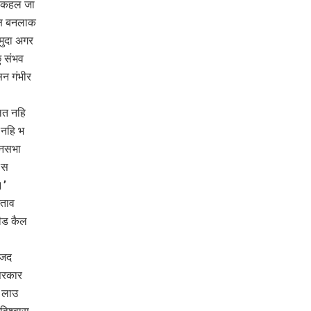
े कहल जा
क्ष बनलाक
मुदा अगर
ु संभव
सन गंभीर
लत नहि
 नहि भ
ानसभा
 स
।’
्ताव
ीड कैल
ाजद
सरकार
, लाउ