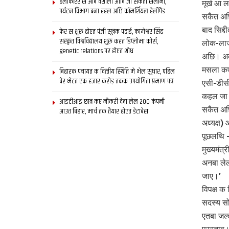
हेलीकॉप्टर स आब वैशाली आबि जा सकता सैलानी,
मूर्ख आ 
पर्यटन विभाग बना रहल अछि कॉमर्शियल हेलीपैड
सकैत अछि
बाद सिद्
फेर स शुरू होएत पंजी सूत्रक पढाई, कामेश्वर सिंह
संस्कृत विश्वविद्यालय शुरू करत डिप्लोमा कोर्स,
लोक-लाज,
genetic relations पर होएत शोध
अछि। अब्द
मसला कए
बिहारक पंचायत क वित्‍तीय स्थिति मे भेल सुधार, पहिल
बेर भेटत एक हजार करोड़ तकक उपयोगिता प्रमाण पत्र
एसी-डीस
कहल जा स
आइटीआइ छात्र कए नौकरी देबा लेल 200 कंपनी
सकैत अछि
आउत बिहार, मार्च तक तैयार होएत डेटाबेस
अध्यक्ष)
पूछलथि -
मुख्यमंत्
अनबा लेल
जाए।’
विपक्ष क
सदस्य स
एतबा जल्