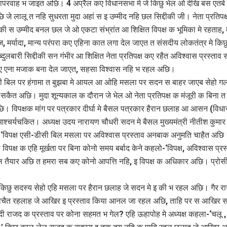
लापरवाह भ जाइत अछि। 4 अप्रैल कए विधानसभा मे जे किछु भेल ओ देखि बस एतब
 जे लालू त नहि सुधरता मुदा अहां स इ उम्मीद नहि छल सिद्दीकी जी। नेता प्रतिप
दीकी स उम्मीद बनल छल जे ओ एकटा संभ्रांत आ शिक्षित विपक्ष क भूमिका मे रहताह, 
 मर्यादा, मान्य परंपरा कए एहिना कात लगा देल जाएत त संसदीय लोकतंत्र मे किछ
ुलबारी सिद्दीकी सन गंभीर आ शिक्षित नेता प्रतिपक्ष कए रहैत अविश्वास प्रस्ताव 
 एना मजाक बना देल जाएत, सहसा विश्वास नहि भ रहल अछि।
ी बिल पर हंगामा त बुझबा मे आयल आ ओहि मसला पर सदन स बाहर जाएब सेहो ग
कैत अछि। मुदा शून्यकाल क दौरान जे भेल ओ नेता प्रतिपक्ष क मंजूरी क बिना त
। विपक्षक मांग पर पत्रकार दीर्घा मे बैसल पत्रकार हैरान छलाह आ आसन (विध
 आश्चर्यचकित। अध्यक्ष उदय नारायण चौधरी सदन मे बैसल मुख्यमंत्री नीतीश कुमार
‘विपक्ष एसी-डीसी बिल मसला पर अविश्वास प्रस्ताव अनबाक अनुमति चाहैत अछि
री विपक्ष क एहि मूर्खता पर बिना कोनो समय बर्बाद केने कहलो-‘विपक्ष, अविश्वास प्रस
 तैयार अछि त हमरा सब कए कोनो आपत्ति नहि, इ विपक्ष क अधिकार अछि। प्रोस
 किछु सदस्य सेहो एहि मसला पर हैरान छलाह जे सदन मे इ की भ रहल अछि। गैर र
ोचैत रहलाह जे आखिर इ प्रस्ताव किया आनल जा रहल अछि, ताहि पर स आखिर 
दी राजद क प्रस्ताव पर कोना सहमत भ गेल? एहि ऊहापोह मे अध्यक्ष कहला-‘चलू 