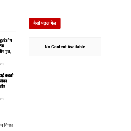
बेसी पढ़ल गेल
उद्देशीय
ेटिक
No Content Available
िंग पुल,
20
ढ़ाई करती
ालिका
तीह
20
 विपक्ष