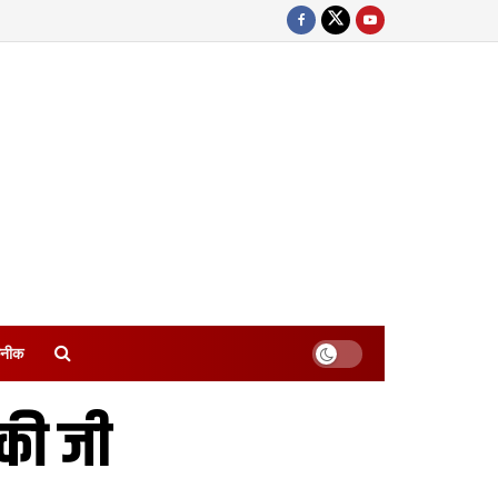
नीक
ीकी जी