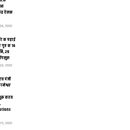
थेटिक
क आ
ेंद्र देलक
6, 2020
ंट क पढ़ाई
 गृह क 16
ि, 29
ंगलुरु
4, 2020
एत पंजी
ामेश्वर
 शुरू करत
,
ations
9, 2020