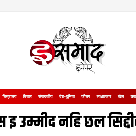
चित्रालय
विचार
संपादकीय
देश-दुनिया
फीचर
साक्षात्‍कार
खेल
तक
स इ उम्मीद नहि छल सिद्द