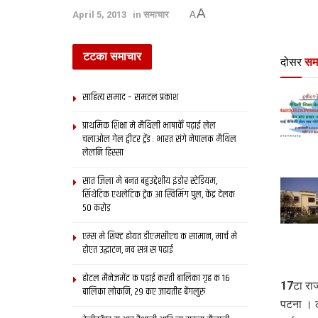
A
April 5, 2013
in
समाचार
A
टटका समाचार
दोसर
सम
साहित्य समाद – समटल प्रकाश
प्राथमिक शि‍क्षा मे मैथि‍ली भाषाकेँ पढ़ाई लेल
चलाओल गेल ट्वीटर ट्रेंड : भारत संगे नेपालक मैथिल
लेलनि हिस्सा
सात जिला मे बनत बहुउद्देशीय इंडोर स्‍टेडि‍यम,
सिंथेटिक एथलेटिक ट्रेक आ स्विमिंग पुल, केंद्र देलक
50 करोड़
एम्स मे शिफ्ट होयत डीएमसीएच क सामान, मार्च मे
होएत उद्घाटन, नव सत्र स पढाई
होटल मैनेजमेंट क पढ़ाई करती बालिका गृह क 16
17टा रा
बालिका लोकनि, 29 कए जायतीह बेंगलुरु
पटना । ल