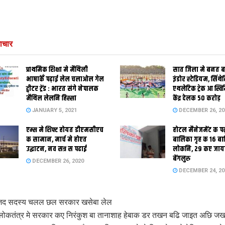
ाचार
प्राथमिक शि‍क्षा मे मैथि‍ली
सात जिला मे बनत बहु
भाषाकेँ पढ़ाई लेल चलाओल गेल
इंडोर स्‍टेडि‍यम, सिंथ
ट्वीटर ट्रेंड : भारत संगे नेपालक
एथलेटिक ट्रेक आ स्विम
मैथिल लेलनि हिस्सा
केंद्र देलक 50 करोड़
JANUARY 5, 2021
DECEMBER 26, 20
एम्स मे शिफ्ट होयत डीएमसीएच
होटल मैनेजमेंट क प
क सामान, मार्च मे होएत
बालिका गृह क 16 ब
उद्घाटन, नव सत्र स पढाई
लोकनि, 29 कए जाय
बेंगलुरु
DECEMBER 26, 2020
DECEMBER 24, 20
जद सदस्य चलल छल सरकार खसेबा लेल
ोकतंत्र मे सरकार कए निरंकुश बा तानाशाह हेबाक डर तखन बढि जाइत अछि जखन