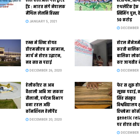
लेल चलाओल गेल ट्वीटर
स्‍टेडि‍यम, सिं
ट्रेंड : भारत संगे नेपालक
एथलेटिक ट्रे
मैथिल लेलनि हिस्सा
स्विमिंग पुल, क
50 करोड़
JANUARY 5, 2021
DECEMBER 2
एम्स मे शिफ्ट होयत
होटल मैनेजमे
डीएमसीएच क सामान,
करती बालिका
मार्च मे होएत उद्घाटन,
बालिका लोकन
नव सत्र स पढाई
कए जायतीह बे
DECEMBER 26, 2020
DECEMBER 2
हेलीकॉप्टर स आब
फेर स शुरू हो
वैशाली आबि जा सकता
सूत्रक पढाई, क
सैलानी, पर्यटन विभाग
सिंह संस्कृत
बना रहल अछि
विश्वविद्यालय
कॉमर्शियल हेलीपैड
डिप्लोमा कोर्स
genetic rel
DECEMBER 20, 2020
पर होएत शोध
DECEMBER 1