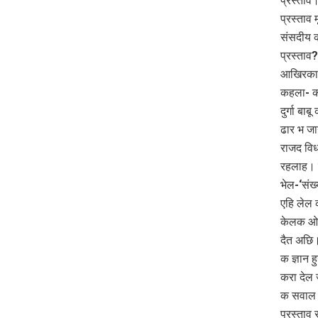
प्रस्ता
प्रस्ताव 
संसदीय क
प्रस्ताव
आखिरकार 
कहला- का
दुर्गा बा
ढार भ जा
राजद विध
रहलाह। 
भेल-‘संख
एहि लेल 
केलक ओ ब
दैत अछि।
क ज्ञान
करा देल ज
क सवाल क
प्रस्ताव