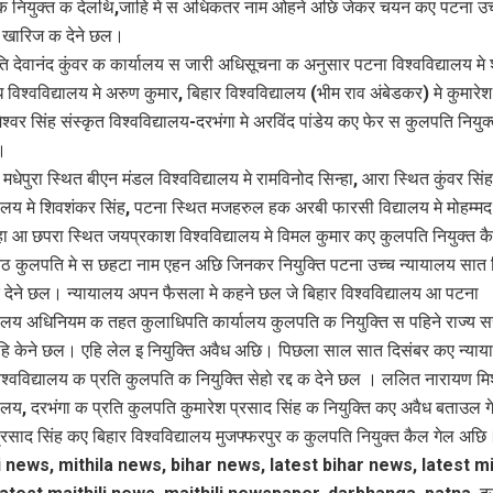
क नियुक्त क देलथि,जाहि मे स अधिकतर नाम ओहने अछि जेकर चयन कए पटना उच
 खारिज क देने छल।
ि देवानंद कुंवर क कार्यालय स जारी अधिसूचना क अनुसार पटना विश्वविद्यालय मे 
 विश्वविद्यालय मे अरुण कुमार, बिहार विश्वविद्यालय (भीम राव अंबेडकर) मे कुमारे
ेश्वर सिंह संस्कृत विश्वविद्यालय-दरभंगा मे अरविंद पांडेय कए फेर स कुलपति नियुक
।
ेपुरा स्थित बीएन मंडल विश्वविद्यालय मे रामविनोद सिन्हा, आरा स्थित कुंवर सिंह
्यालय मे शिवशंकर सिंह, पटना स्थित मजहरुल हक अरबी फारसी विद्यालय मे मोहम्मद
ोहा आ छपरा स्थित जयप्रकाश विश्वविद्यालय मे विमल कुमार कए कुलपति नियुक्त क
कुलपति मे स छहटा नाम एहन अछि जिनकर नियुक्ति पटना उच्च न्यायालय सात 
क देने छल। न्यायालय अपन फैसला मे कहने छल जे बिहार विश्वविद्यालय आ पटना
्यालय अधिनियम क तहत कुलाधिपति कार्यालय कुलपति क नियुक्ति स पहिने राज्य 
नहि केने छल। एहि लेल इ नियुक्ति अवैध अछि। पिछला साल सात दिसंबर कए न्या
िश्वविद्यालय क प्रति कुलपति क नियुक्ति सेहो रद्द क देने छल । ललित नारायण मिश
्यालय, दरभंगा क प्रति कुलपति कुमारेश प्रसाद सिंह क नियुक्ति कए अवैध बताउल
प्रसाद सिंह कए बिहार विश्वविद्यालय मुजफ्फरपुर क कुलपति नियुक्त कैल गेल अछि
i news, mithila news, bihar news, latest bihar news, latest mi