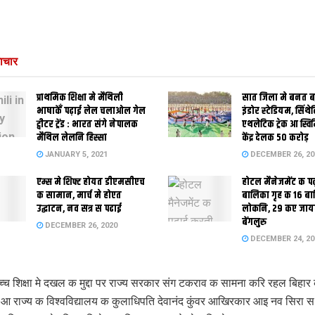
ाचार
प्राथमिक शि‍क्षा मे मैथि‍ली
सात जिला मे बनत बहु
भाषाकेँ पढ़ाई लेल चलाओल गेल
इंडोर स्‍टेडि‍यम, सिंथ
ट्वीटर ट्रेंड : भारत संगे नेपालक
एथलेटिक ट्रेक आ स्विम
मैथिल लेलनि हिस्सा
केंद्र देलक 50 करोड़
JANUARY 5, 2021
DECEMBER 26, 20
एम्स मे शिफ्ट होयत डीएमसीएच
होटल मैनेजमेंट क प
क सामान, मार्च मे होएत
बालिका गृह क 16 ब
उद्घाटन, नव सत्र स पढाई
लोकनि, 29 कए जाय
बेंगलुरु
DECEMBER 26, 2020
DECEMBER 24, 20
च्च शिक्षा मे दखल क मुद्दा पर राज्य सरकार संग टकराव क सामना करि रहल बिहार
 आ राज्य क विश्वविद्यालय क कुलाधिपति देवानंद कुंवर आखिरकार आइ नव सिरा 