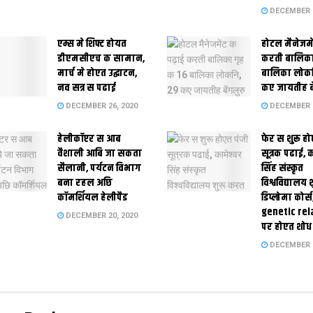
DECEMBER 2
एम्स मे शिफ्ट होयत
होटल मैनेजमे
डीएमसीएच क सामान,
करती बालिका
मार्च मे होएत उद्घाटन,
बालिका लोकन
नव सत्र स पढाई
कए जायतीह बे
DECEMBER 26, 2020
DECEMBER 2
हेलीकॉप्टर स आब
फेर स शुरू हो
वैशाली आबि जा सकता
सूत्रक पढाई, क
सैलानी, पर्यटन विभाग
सिंह संस्कृत
बना रहल अछि
विश्वविद्यालय
कॉमर्शियल हेलीपैड
डिप्लोमा कोर्स
genetic rel
DECEMBER 20, 2020
पर होएत शोध
DECEMBER 1