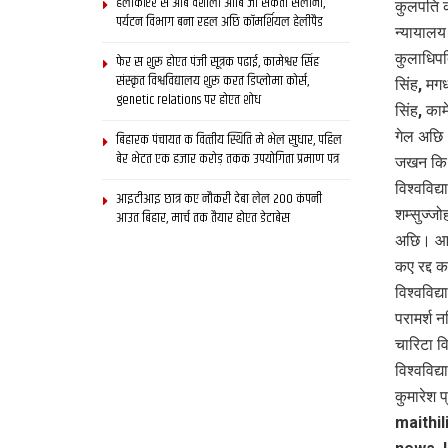
हेलीकॉप्टर स आब वैशाली आबि जा सकता सैलानी,
कुलपति 
पर्यटन विभाग बना रहल अछि कॉमर्शियल हेलीपैड
न्यायालय
कुलाधिपत
फेर स शुरू होएत पंजी सूत्रक पढाई, कामेश्वर सिंह
संस्कृत विश्वविद्यालय शुरू करत डिप्लोमा कोर्स,
सिंह, मगध
genetic relations पर होएत शोध
सिंह, काम
गेल अछि
बिहारक पंचायत क वित्‍तीय स्थिति मे भेल सुधार, पहिल
बेर भेटत एक हजार करोड़ तकक उपयोगिता प्रमाण पत्र
जखन कि मध
विश्वविद
आइटीआइ छात्र कए नौकरी देबा लेल 200 कंपनी
शम्सुज्ज
आउत बिहार, मार्च तक तैयार होएत डेटाबेस
अछि। आठ 
कए रद्द 
विश्वविद
परामर्श 
चारिटा व
विश्वविद
कुमारेश 
maithil