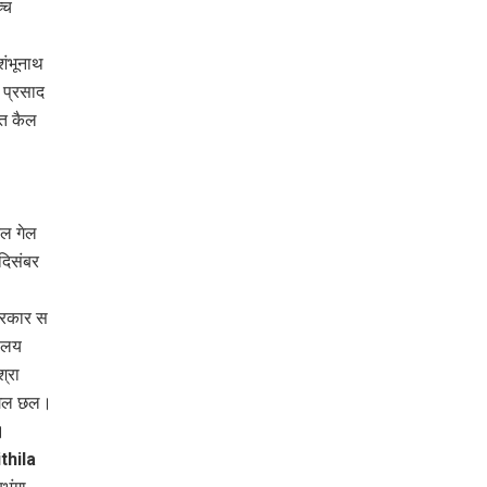
्च
शंभूनाथ
श प्रसाद
्त कैल
ैल गेल
दिसंबर
सरकार स
यालय
्रा
 गेल छल।
।
thila