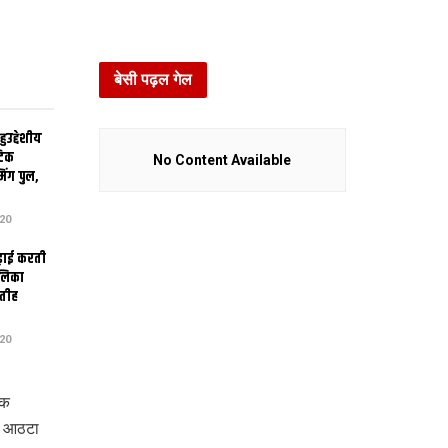
बेसी पढ़ल गेल
उद्देशीय
ेटिक
No Content Available
िंग पुल,
20
ढ़ाई करती
ालिका
तीह
20
 क
स आठटा