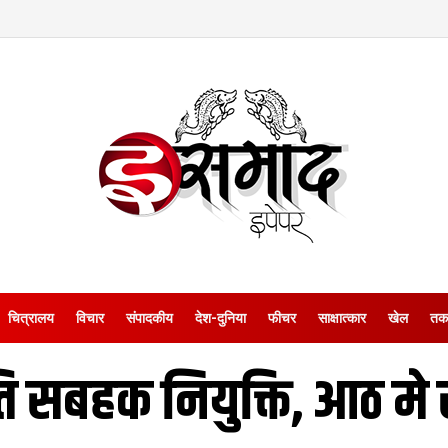
चित्रालय
विचार
संपादकीय
देश-दुनिया
फीचर
साक्षात्‍कार
खेल
तक
सबहक नियुक्ति, आठ मे 