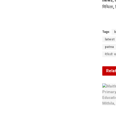
news, l
मिथिला, 
Tags:
b
latest
patna
मैथिली 
Rela