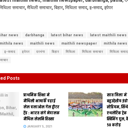
atest maithili news, maithili newspaper, darbhanga, patna, दरभ
मिथिला समाचार, मैथिली समाचार, बिहार, मिथिला समाद, इ-समाद, इपेपर
ihar news
darbhanga
latest bihar news
latest maithili news
 mithila news
maithili news
maithili newspaper
mithila news
इ-समाद
इपेपर
दरभंगा
बिहार
मिथिला
मिथिला समाचार
मिथिला समाद
समाचार
ted
Posts
प्राथमिक शि‍क्षा मे
सात जिला मे
मैथि‍ली भाषाकेँ पढ़ाई
बहुउद्देशीय इंड
लेल चलाओल गेल ट्वीटर
स्‍टेडि‍यम, सिं
ट्रेंड : भारत संगे नेपालक
एथलेटिक ट्रे
मैथिल लेलनि हिस्सा
स्विमिंग पुल, क
50 करोड़
JANUARY 5, 2021