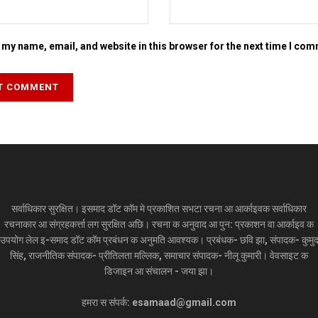
my name, email, and website in this browser for the next time I co
सर्वाधिकार सुरक्षित। इसमाद डॉट कॉम मे प्रकाशित सभटा रचना आ आर्काइवक सर्वाधिकार
रचनाकार आ संग्रहकर्त्ता लग सुरक्षित अछि। रचना क अनुवाद आ पुन: प्रकाशन वा आर्काइव क
उपयोग लेल इ-समाद डॉट कॉम प्रबंधन क अनुमति आवश्यक। प्रबंधक- छवि झा, संपादक- कुमु
सिंह, राजनीतिक संपादक- प्रीतिलता मल्लिक, समाचार संपादक- नीलू कुमारी। वेवसाइट क
डिजाइन आ संचालन - जया झा।
हमरा स संपर्क: esamaad@gmail.com