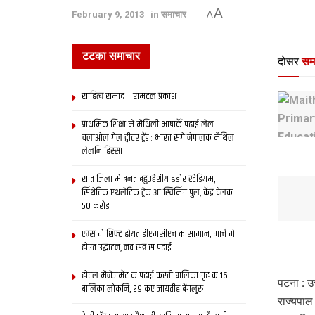
A
February 9, 2013
in
समाचार
A
टटका समाचार
दोसर
सम
साहित्य समाद – समटल प्रकाश
प्राथमिक शि‍क्षा मे मैथि‍ली भाषाकेँ पढ़ाई लेल
चलाओल गेल ट्वीटर ट्रेंड : भारत संगे नेपालक मैथिल
लेलनि हिस्सा
सात जिला मे बनत बहुउद्देशीय इंडोर स्‍टेडि‍यम,
सिंथेटिक एथलेटिक ट्रेक आ स्विमिंग पुल, केंद्र देलक
50 करोड़
एम्स मे शिफ्ट होयत डीएमसीएच क सामान, मार्च मे
होएत उद्घाटन, नव सत्र स पढाई
होटल मैनेजमेंट क पढ़ाई करती बालिका गृह क 16
पटना : उ
बालिका लोकनि, 29 कए जायतीह बेंगलुरु
राज्यपाल