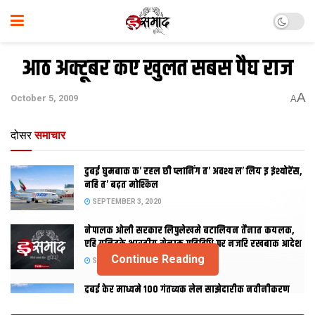
आठ अक्टूबर कए खुलत सबस पैघ राज
A
October 5, 2009
A
दोसर
समाचार
दुबई घुमबाक क’ रहल छी प्लानिंग त’ अवश्य ल’ लिय इ इंश्योरेंस,
नहि त’ बढ़त मोश्किल
SEPTEMBER 3, 2020
नेपालक ओली सरकार लिपुलेखमे बटालियन तैनात कयलक,
एहि यूनिटके भारतीय सेनाक गतिविधि पर नजरि रखबाक आदेश
Continue Reading
SEPTEMBER 2, 2020
दुबई केर माध्यमे 100 गंतव्यक लेल साझेदारीक नवीनीकरण
कयलक एमिरेट्स आ फ्लाईदुबई