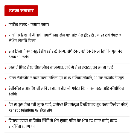
आजादी क बाद जखन सरकार जमींदारी प्रथा क उन्मूलन केलक त दरभंगा
राज सेहो समाप्त भ गेल। दिल्ली, कोलकाता, रांची, मुंबई, मसूरी, वाराणसी,
टटका समाचार
इलाहाबाद जइसन अनेक जगह पर ‘दरभंगा हाउसÓ आइयो राज परिवार क
स्मृति क केंद्र अछि। ‘कोलकाता ओल्ड एंड न्यूÓ, ‘मिथिला ए यूनियन
साहित्य समाद – समटल प्रकाश
रिपब्लिकÓ,’ द जीनियोलाजिकल हिस्ट्री ऑफ इंडियाÓ,’द क्नाइट्स आफ
प्राथमिक शि‍क्षा मे मैथि‍ली भाषाकेँ पढ़ाई लेल चलाओल गेल ट्वीटर ट्रेंड : भारत संगे नेपालक
इंग्लैंडÓ सन अनेक पुस्तक मे दरभंगा महाराज क ऐतिहासिक संदर्भ संकलित
मैथिल लेलनि हिस्सा
अछि।
सात जिला मे बनत बहुउद्देशीय इंडोर स्‍टेडि‍यम, सिंथेटिक एथलेटिक ट्रेक आ स्विमिंग पुल, केंद्र
देलक 50 करोड़
एम्स मे शिफ्ट होयत डीएमसीएच क सामान, मार्च मे होएत उद्घाटन, नव सत्र स पढाई
Tags:
darbhanga
पटना
होटल मैनेजमेंट क पढ़ाई करती बालिका गृह क 16 बालिका लोकनि, 29 कए जायतीह बेंगलुरु
हेलीकॉप्टर स आब वैशाली आबि जा सकता सैलानी, पर्यटन विभाग बना रहल अछि कॉमर्शियल
हेलीपैड
फेर स शुरू होएत पंजी सूत्रक पढाई, कामेश्वर सिंह संस्कृत विश्वविद्यालय शुरू करत डिप्लोमा कोर्स,
genetic relations पर होएत शोध
बिहारक पंचायत क वित्‍तीय स्थिति मे भेल सुधार, पहिल बेर भेटत एक हजार करोड़ तकक
उपयोगिता प्रमाण पत्र