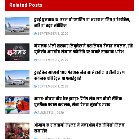
SEPTEMBER 1, 2020
Related
Posts
भारत-चीनक बीच फेर झगड़ा: पैंगोंग लेक लग चीनी सैनिक
दुबई घुमबाक क’ रहल छी प्लानिंग त’ अवश्य ल’ लिय इ इंश्योरेंस,
घुसपैठक प्रयास कयलक, सेना देलक मुंहतोड़ जवाब
नहि त’ बढ़त मोश्किल
AUGUST 31, 2020
SEPTEMBER 3, 2020
नेपालक ओली सरकार लिपुलेखमे बटालियन तैनात कयलक, एहि
यूनिटके भारतीय सेनाक गतिविधि पर नजरि रखबाक आदेश
SEPTEMBER 2, 2020
दुबई केर माध्यमे 100 गंतव्यक लेल साझेदारीक नवीनीकरण
कयलक एमिरेट्स आ फ्लाईदुबई
SEPTEMBER 1, 2020
भारत-चीनक बीच फेर झगड़ा: पैंगोंग लेक लग चीनी सैनिक
टूटत अकबर क दस्तावेज पर जड़ल ताला
घुसपैठक प्रयास कयलक, सेना देलक मुंहतोड़ जवाब
पटना। अकबरकालीन दस्तावेज पर जड़ल ताला आखिरकार टूटत। राज्य
AUGUST 31, 2020
सरकार ताला तोड़बा लेल तैयार भ गेल अछि। मंत्रिमंडल सचिवालय विभाग
ओमान क राजधानी मस्‍कट मे मनाओल गेल मैथि‍ली मिलन
एकरा लेल टीम बनउलक अछि, जे आठ अक्टूबर कए दरभंगा क रामेश्वर सिंह
समारोह
क्षेत्रीय अभिलेखागार क तिजोरी खोलल जाइत। एहि अभिलेखागार क निर्माण