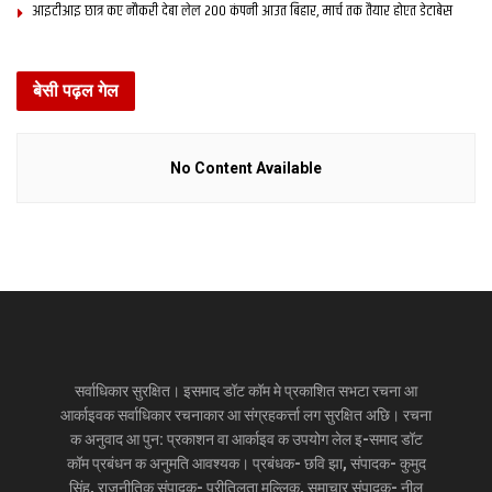
आइटीआइ छात्र कए नौकरी देबा लेल 200 कंपनी आउत बिहार, मार्च तक तैयार होएत डेटाबेस
बेसी पढ़ल गेल
No Content Available
सर्वाधिकार सुरक्षित। इसमाद डॉट कॉम मे प्रकाशित सभटा रचना आ
आर्काइवक सर्वाधिकार रचनाकार आ संग्रहकर्त्ता लग सुरक्षित अछि। रचना
क अनुवाद आ पुन: प्रकाशन वा आर्काइव क उपयोग लेल इ-समाद डॉट
कॉम प्रबंधन क अनुमति आवश्यक। प्रबंधक- छवि झा, संपादक- कुमुद
सिंह, राजनीतिक संपादक- प्रीतिलता मल्लिक, समाचार संपादक- नीलू