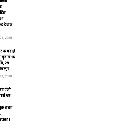
 बनत
ोर
थेटिक
क आ
ेंद्र देलक
6, 2020
ंट क पढ़ाई
 गृह क 16
ि, 29
ंगलुरु
4, 2020
एत पंजी
ामेश्वर
 शुरू करत
,
ations