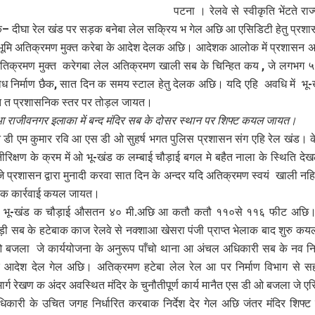
पटना । रेलवे से स्वीकृति भेंटते र
क– दीघा रेल खंड पर सड़क बनेबा लेल सक्रिय भ गेल अछि आ एसिडिटी हेतु प्रशासन
ूमि अतिक्रमण मुक्त करेबा के आदेश देलक अछि। आदेशक आलोक में प्रशासन 
अतिक्रमण मुक्त करेगबा लेल अतिक्रमण खाली सब के चिन्हित कय , जे लगभग 
ैध निर्माण छैक, सात दिन क समय स्टाल हेतु देलक अछि। यदि एहि अवधि में भू
त त प्रशासनिक स्तर पर तोड़ल जायत।
ी आ राजीवनगर इलाका में बन्द मंदिर सब के दोसर स्थान पर शिफ्ट कयल जायत।
न डी एम कुमार रवि आ एस डी ओ सुहर्ष भगत पुलिस प्रशासन संग एहि रेल खंड। के
िक्षण के क्रम में ओ भू-खंड क लम्बाई चौड़ाई बगल मे बहैत नाला के स्थिति 
 प्रशासन द्वारा मुनादी करवा सात दिन के अन्दर यदि अतिक्रमण स्वयं खाली नह
िक कार्रवाई कयल जायत।
 भू-खंड क चौड़ाई औसतन ४० मी.अछि आ कतौ कतौ ११०से ११६ फीट अछि
ड़ी सब के हटेबाक काज रेलवे से नक्शाआ खेसरा पंजी प्राप्त भेलाक बाद शुरु 
बजला जे कार्ययोजना के अनुरूप पाँचो थाना आ अंचल अधिकारी सब के नव नि
े आदेश देल गेल अछि। अतिक्रमण हटेबा लेल रेल आ पर निर्माण विभाग से स
र्ग रेखण क अंदर अवस्थित मंदिर के चुनौतीपूर्ण कार्य मानैत एस डी ओ बजला जे एसि
कारी के उचित जगह निर्धारित करबाक निर्देश देर गेल अछि जंतर मंदिर शिफ