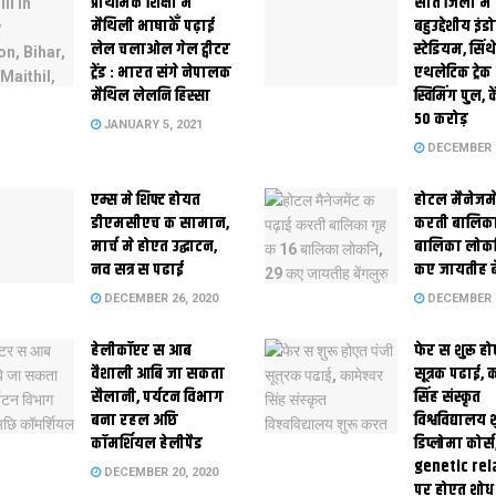
प्राथमिक शि‍क्षा मे
सात जिला मे
मैथि‍ली भाषाकेँ पढ़ाई
बहुउद्देशीय इंड
लेल चलाओल गेल ट्वीटर
स्‍टेडि‍यम, सिं
ट्रेंड : भारत संगे नेपालक
एथलेटिक ट्रे
मैथिल लेलनि हिस्सा
स्विमिंग पुल, क
50 करोड़
JANUARY 5, 2021
DECEMBER 2
एम्स मे शिफ्ट होयत
होटल मैनेजमे
डीएमसीएच क सामान,
करती बालिका
मार्च मे होएत उद्घाटन,
बालिका लोकन
नव सत्र स पढाई
कए जायतीह बे
DECEMBER 26, 2020
DECEMBER 2
हेलीकॉप्टर स आब
फेर स शुरू हो
वैशाली आबि जा सकता
सूत्रक पढाई, क
सैलानी, पर्यटन विभाग
सिंह संस्कृत
बना रहल अछि
विश्वविद्यालय
कॉमर्शियल हेलीपैड
डिप्लोमा कोर्स
genetic rel
DECEMBER 20, 2020
पर होएत शोध