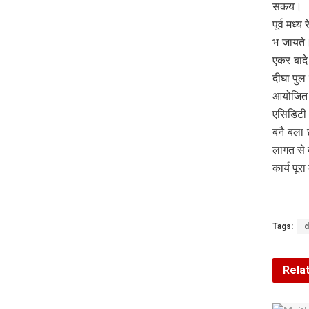
सकय।
पूर्व मध्
भ जायते।
एकर बादे
दीघा पुल
आयोजित ब
एसिडिटी 
बनै बला
लागत से 
कार्य पू
Tags:
d
Rela