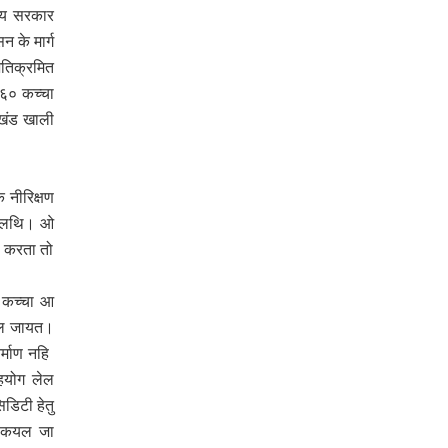
ाज्य सरकार
 के मार्ग
अतिक्रमित
५६० कच्चा
-खंड खाली
 नीरिक्षण
देखलथि। ओ
ि करता तो
।कच्चा आ
कयल जायत।
र्माण नहि
हयोग लेल
डिटी हेतु
्ट कयल जा