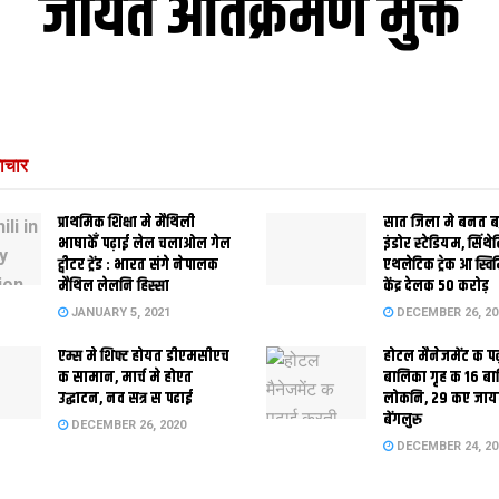
जायत अतिक्रमण मुक्त
ाचार
प्राथमिक शि‍क्षा मे मैथि‍ली
सात जिला मे बनत बहु
भाषाकेँ पढ़ाई लेल चलाओल गेल
इंडोर स्‍टेडि‍यम, सिंथ
ट्वीटर ट्रेंड : भारत संगे नेपालक
एथलेटिक ट्रेक आ स्विम
मैथिल लेलनि हिस्सा
केंद्र देलक 50 करोड़
JANUARY 5, 2021
DECEMBER 26, 20
एम्स मे शिफ्ट होयत डीएमसीएच
होटल मैनेजमेंट क प
क सामान, मार्च मे होएत
बालिका गृह क 16 ब
उद्घाटन, नव सत्र स पढाई
लोकनि, 29 कए जाय
बेंगलुरु
DECEMBER 26, 2020
DECEMBER 24, 20