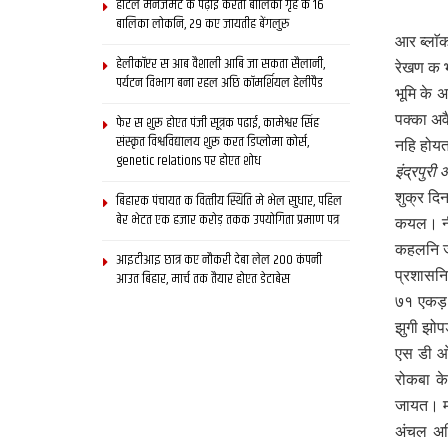
होटल मैनेजमेंट क पढ़ाई करती बालिका गृह क 16
बालिका लोकनि, 29 कए जायतीह बेंगलुरु
आर ब्लाॅ
हेलीकॉप्टर स आब वैशाली आबि जा सकता सैलानी,
रेखण क भ
पर्यटन विभाग बना रहल अछि कॉमर्शियल हेलीपैड
भूमि के 
पक्का अव
फेर स शुरू होएत पंजी सूत्रक पढाई, कामेश्वर सिंह
संस्कृत विश्वविद्यालय शुरू करत डिप्लोमा कोर्स,
नहि होय
genetic relations पर होएत शोध
इंद्रपुर
शुक्र दि
बिहारक पंचायत क वित्‍तीय स्थिति मे भेल सुधार, पहिल
बेर भेटत एक हजार करोड़ तकक उपयोगिता प्रमाण पत्र
कयल। नीर
कहलनि जे
आइटीआइ छात्र कए नौकरी देबा लेल 200 कंपनी
प्रशासन
आउत बिहार, मार्च तक तैयार होएत डेटाबेस
७१ एकड़
झुगी झोप
एस डी ओ 
रोकबा क
जायत। मा
अंचल अधि