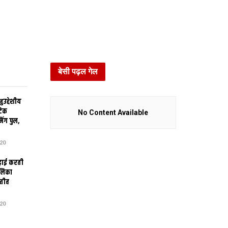
बेसी पढ़ल गेल
उद्देशीय
ेटिक
No Content Available
िंग पुल,
20
ढ़ाई करती
ालिका
तीह
20