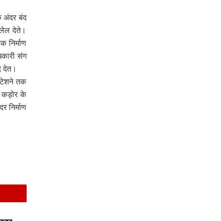
े अंदर बंद
लेल देते।
क निर्माण
िकारी संग
द देत।
्टेशने तक
कड़ोर के
र निर्माण