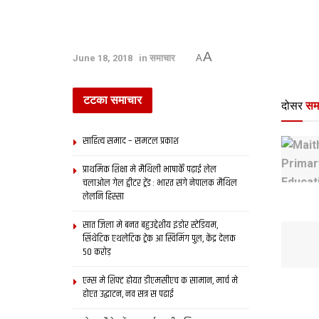
A
June 18, 2018
in
समाचार
A
टटका समाचार
दोसर
सम
साहित्य समाद – समटल प्रकाश
प्राथमिक शि‍क्षा मे मैथि‍ली भाषाकेँ पढ़ाई लेल
चलाओल गेल ट्वीटर ट्रेंड : भारत संगे नेपालक मैथिल
लेलनि हिस्सा
सात जिला मे बनत बहुउद्देशीय इंडोर स्‍टेडि‍यम,
सिंथेटिक एथलेटिक ट्रेक आ स्विमिंग पुल, केंद्र देलक
50 करोड़
एम्स मे शिफ्ट होयत डीएमसीएच क सामान, मार्च मे
होएत उद्घाटन, नव सत्र स पढाई