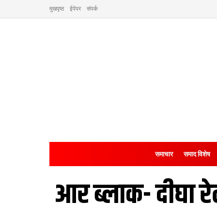
मुखपृष्ठ
ईपेपर
संपर्क
समाचार
समाद विशेष
आर ब्लाक- दीघा र